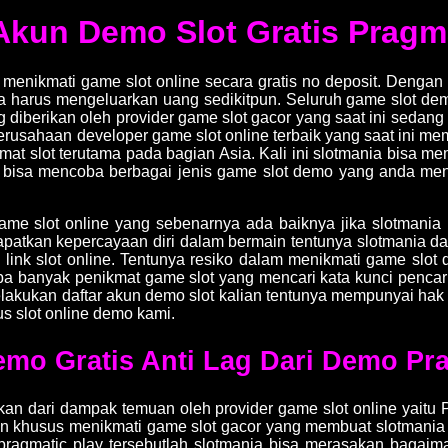
Akun Demo Slot Gratis Pragm
ikmati game slot online secara gratis no deposit. Dengan ad
a harus mengeluarkan uang sedikitpun. Seluruh game slot demo
 diberikan oleh provider game slot gacor yang saat ini sedang
usahaan developer game slot online terbaik yang saat ini memb
at slot terutama pada bagian Asia. Kali ini slotmania bisa me
 bisa mencoba berbagai jenis game slot demo yang anda menja
me slot online yang sebenarnya ada baiknya jika slotmani
dapatkan kepercayaan diri dalam bermain tentunya slotmania d
link slot online. Tentunya resiko dalam menikmati game slot 
pa banyak penikmat game slot yang mencari kata kunci pencar
akukan daftar akun demo slot kalian tentunya mempunyai hak
s slot online demo kami.
emo Gratis Anti Lag Dari Demo Pr
irkan dari dampak temuan oleh provider game slot online yaitu
n khusus menikmati game slot gacor yang membuat slotmania m
 pragmatic play tersebutlah slotmania bisa merasakan bagaima