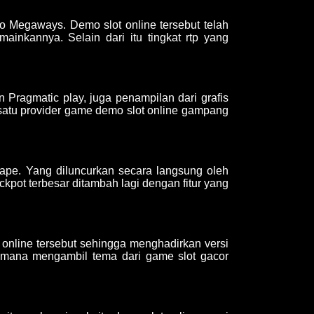
o Megaways. Demo slot online tersebut telah
nkannya. Selain dari itu tingkat rtp yang
 Pragmatic play, juga penampilan dari grafis
 satu provider game demo slot online gampang
e. Yang diluncurkan secara langsung oleh
kpot terbesar ditambah lagi dengan fitur yang
 online tersebut sehingga menghadirkan versi
imana mengambil tema dari game slot gacor