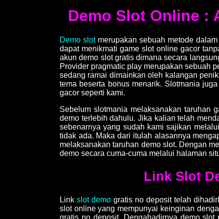
Demo Slot Online : 
Demo slot
merupakan sebuah metode dalam men
dapat menikmati game slot online gacor tanp
akun demo slot gratis dimana secara langsung
Provider pragmatic play merupakan sebuah per
sedang ramai dimainkan oleh kalangan penikm
tema beserta bonus menarik. Slotmania juga
gacor seperti kami.
Sebelum slotmania melaksanakan taruhan ga
demo terlebih dahulu. Jika kalian telah men
sebenarnya yang sudah kami sajikan melalui 
tidak ada. Maka dari itulah alasannya menga
melaksanakan taruhan demo slot. Dengan mel
demo secara cuma-cuma melalui halaman situ
Link Slot D
Link
slot demo
gratis no deposit telah dihad
slot online yang mempunyai keinginan denga
gratis no deposit. Dengahadirnya demo slot