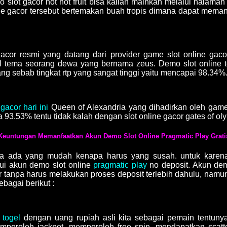
o slot gacor hot hot fruit bisa kalian mainkan melalui halaman
ine gacor tersebut bertemakan buah tropis dimana dapat mema
gacor resmi yang datang dari provider game slot online gac
l tema seorang dewa yang bernama zeus. Demo slot online t
ng sebab tingkat rtp yang sangat tinggi yaitu mencapai 98.34%
 gacor hari ini
Queen of Alexandria yang dihadirkan oleh game 
 93.53% tentu tidak kalah dengan slot online gacor gates of ol
Keuntungan Memanfaatkan Akun Demo Slot Online Pragmatic Play Grati
ika ada yang mudah kenapa harus yang susah. untuk kare
ui akun demo slot online
pragmatic play
no deposit. Akun dem
tanpa harus melakukan proses deposit terlebih dahulu, namun
ebagai berikut :
i
togel
dengan uang rupiah asli kita sebagai pemain tentunya 
emperoleh jackpot, memperoleh free spin, mendapatkan scat