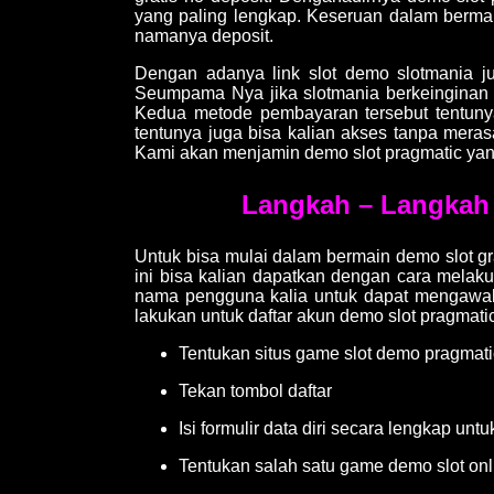
yang paling lengkap. Keseruan dalam bermai
namanya deposit.
Dengan adanya link slot demo slotmania j
Seumpama Nya jika slotmania berkeingina
Kedua metode pembayaran tersebut tentunya 
tentunya juga bisa kalian akses tanpa mera
Kami akan menjamin demo slot pragmatic yan
Langkah – Langkah 
Untuk bisa mulai dalam bermain demo slot g
ini bisa kalian dapatkan dengan cara melakuk
nama pengguna kalia untuk dapat mengawali
lakukan untuk daftar akun demo slot pragmatic
Tentukan situs game slot demo pragmati
Tekan tombol daftar
Isi formulir data diri secara lengkap un
Tentukan salah satu game demo slot onl