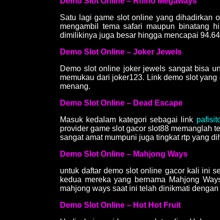
Demo Slot Online – Rhino Megaways
Satu lagi game slot online yang dihadirkan 
mengambil tema safari maupun binatang hi
dimilikinya juga besar hingga mencapai 94.6
Demo Slot Online – Joker Jewels
Demo slot online joker jewels sangat bisa u
memukau dari joker123. Link demo slot yang 
menang.
Demo Slot Online – Dead Escape
Masuk kedalam kategori sebagai link
pafisit
provider game slot gacor slot88 memanglah te
sangat amat mumpuni juga tingkat rtp yang d
Demo Slot Online – Mahjong Ways
untuk daftar demo slot online gacor kali in
kedua mereka yang bernama Mahjong Ways 2
mahjong ways saat ini telah dinikmati denga
Demo Slot Online – Hot Hot Fruit