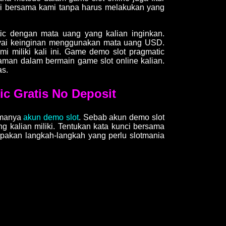
ini bersama kami tanpa harus melakukan yang
ic dengan mata uang yang kalian inginkan.
yai keinginan menggunakan mata uang USD.
i miliki kali ini. Game demo slot pragmatic
aman dalam bermain game slot online kalian.
as.
c Gratis No Deposit
amanya
akun demo slot
. Sebab akun demo slot
ng kalian miliki. Tentukan kata kunci bersama
pakan langkah-langkah yang perlu slotmania