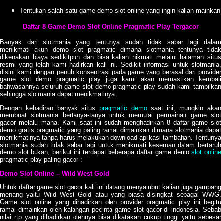
Tentukan salah satu game demo slot online yang ingin kalian mainkan
Daftar 8 Game Demo Slot Online Pragmatic Play Tergacor
Banyak dari slotmania yang tentunya sudah tidak sabar lagi dalam
menikmati akun demo slot pragmatic dimana slotmania tentunya tidak
dikenakan biaya sedikitpun dan bisa kalian nikmati melalui halaman situs
resmi yang telah kami hadirkan kali ini. Sedikit informasi untuk slotmania,
disini kami dengan penuh konsentrasi pada game yang berasal dari provider
game slot demo pragmatic play juga kami akan memastikan kembali
bahwasannya seluruh game slot demo pragmatic play sudah kami tampilkan
sehingga slotmania dapat menikmatinya.
Dengan kehadiran banyak situs
pragmatic demo
saat ini, mungkin aka
membuat slotmania bertanya-tanya untuk memulai permainan game slot
gacor melalui mana. Kami saat ini sudah menghadirkan 8 daftar game slot
demo gratis pragmatic yang paling ramai dimainkan dimana slotmania dapat
menikmatinya tanpa harus melakukan download aplikasi tambahan. Tentunya
slotmania sudah tidak sabar lagi untuk menikmati keseruan dalam bertaruh
demo slot bukan, berikut ini terdapat beberapa daftar game demo
slot onlin
pragmatic play paling gacor :
Demo Slot Online – Wild West Gold
Untuk daftar game slot gacor kali ini datang menyambut kalian juga gampang
menang yaitu Wild West Gold atau yang biasa disingkat sebagai WWG.
Game slot online yang dihadirkan oleh provider pragmatic play ini begitu
ramai dimainkan oleh kalangan pecinta game slot gacor di indonesia. Sebab
nilai rtp yang dihadirkan olehnya bisa dikatakan cukup tinggi yaitu sebesar