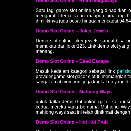
Demo Slot Online – Rhino Megaways
Satu lagi game slot online yang dihadirkan 
mengambil tema safari maupun binatang hi
dimilikinya juga besar hingga mencapai 94.6
Demo Slot Online – Joker Jewels
Demo slot online joker jewels sangat bisa u
memukau dari joker123. Link demo slot yang 
menang.
Demo Slot Online – Dead Escape
Masuk kedalam kategori sebagai link
pafisit
provider game slot gacor slot88 memanglah te
sangat amat mumpuni juga tingkat rtp yang d
Demo Slot Online – Mahjong Ways
untuk daftar demo slot online gacor kali in
kedua mereka yang bernama Mahjong Ways 2
mahjong ways saat ini telah dinikmati denga
Demo Slot Online – Hot Hot Fruit