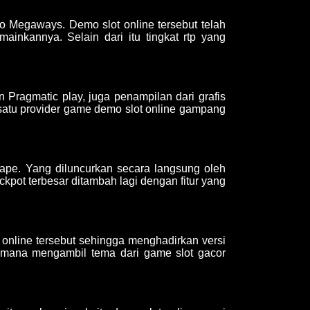
o Megaways. Demo slot online tersebut telah
nkannya. Selain dari itu tingkat rtp yang
 Pragmatic play, juga penampilan dari grafis
 satu provider game demo slot online gampang
e. Yang diluncurkan secara langsung oleh
kpot terbesar ditambah lagi dengan fitur yang
 online tersebut sehingga menghadirkan versi
imana mengambil tema dari game slot gacor