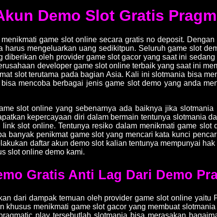
Akun Demo Slot Gratis Pragm
ikmati game slot online secara gratis no deposit. Dengan ad
a harus mengeluarkan uang sedikitpun. Seluruh game slot demo
 diberikan oleh provider game slot gacor yang saat ini sedang
usahaan developer game slot online terbaik yang saat ini memb
at slot terutama pada bagian Asia. Kali ini slotmania bisa me
 bisa mencoba berbagai jenis game slot demo yang anda menja
me slot online yang sebenarnya ada baiknya jika slotmani
dapatkan kepercayaan diri dalam bermain tentunya slotmania d
link slot online. Tentunya resiko dalam menikmati game slot 
pa banyak penikmat game slot yang mencari kata kunci pencar
akukan daftar akun demo slot kalian tentunya mempunyai hak
s slot online demo kami.
emo Gratis Anti Lag Dari Demo Pr
irkan dari dampak temuan oleh provider game slot online yaitu
n khusus menikmati game slot gacor yang membuat slotmania m
 pragmatic play tersebutlah slotmania bisa merasakan bagaima