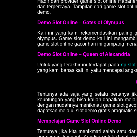
Hadir dari provider game slot online Habaner
dan terpercaya. Tampilan dari game slot onl
demo.
Demo Slot Online – Gates of Olympus
Kali ini yang kami rekomendasikan paling 
olympus. Game slot demo kali ini mengambi
game slot online gacor hari ini gampang mena
Demo Slot Online – Queen of Alexandria
Untuk yang terakhir ini terdapat pada
rtp slot
yang kami bahas kali ini yaitu mencapai angka
Tentunya ada saja yang selalu bertanya j
keuntungan yang bisa kalian dapatkan melal
dengan mudahnya menikmati game slot gacor 
dapatkan melalui slot demo gratis pragmatic s
Mempelajari Game Slot Online Demo
Tentunya jika kita menikmati salah satu dar
permainan tersebut, Kondisi untuk dapat m