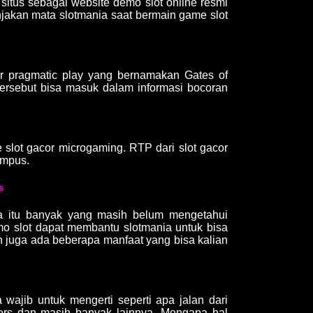
 situs sebagai website demo slot online resmi
njakan mata slotmania saat bermain game slot
or pragmatic play yang bernamakan Gates of
ersebut bisa masuk dalam informasi bocoran
.
slot gacor microgaming. RTP dari slot gacor
ympus.
s
na itu banyak yang masih belum mengetahui
o slot dapat membantu slotmania untuk bisa
 juga ada beberapa manfaat yang bisa kalian
wajib untuk mengerti seperti apa jalan dari
ters dan masih banyak lainnya. Mengapa hal