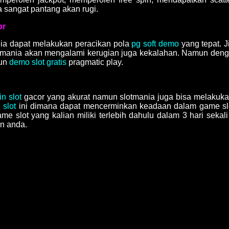
a sangat pantang akan rugi.
or
nia dapat melakukan peracikan pola
pg soft demo
yang tepat. J
 slotmania akan mengalami kerugian juga kekalahan. Namun deng
kun
demo slot gratis
pragmatic play.
n slot
gacor yang akurat namun slotmania juga bisa melakukan
 slot
ini dimana dapat mencerminkan keadaan dalam game slo
 slot yang kalian miliki terlebih dahulu dalam 3 hari sekali
n anda.