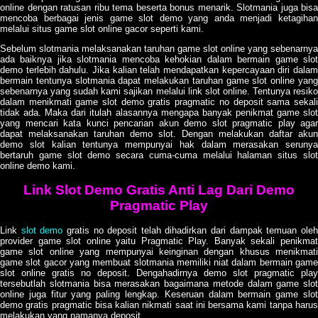
online dengan ratusan ribu tema beserta bonus menarik. Slotmania juga bisa
mencoba berbagai jenis game slot demo yang anda menjadi ketagihan
melalui situs game slot online gacor seperti kami.
Sebelum slotmania melaksanakan taruhan game slot online yang sebenarnya
ada baiknya jika slotmania mencoba kehokian dalam bermain game slot
demo terlebih dahulu. Jika kalian telah mendapatkan kepercayaan diri dalam
bermain tentunya slotmania dapat melakukan taruhan game slot online yang
sebenarnya yang sudah kami sajikan melalui link slot online. Tentunya resiko
dalam menikmati game slot demo gratis pragmatic no deposit sama sekali
tidak ada. Maka dari itulah alasannya mengapa banyak penikmat game slot
yang mencari kata kunci pencarian akun demo slot pragmatic play agar
dapat melaksanakan taruhan demo slot. Dengan melakukan daftar akun
demo slot kalian tentunya mempunyai hak dalam merasakan serunya
bertaruh game slot demo secara cuma-cuma melalui halaman situs slot
online demo kami.
Link Slot Demo Gratis Anti Lag Dari Demo
Pragmatic Play
Link
slot demo
gratis no deposit telah dihadirkan dari dampak temuan ole
provider game slot online yaitu Pragmatic Play. Banyak sekali penikmat
game slot online yang mempunyai keinginan dengan khusus menikmati
game slot gacor yang membuat slotmania memiliki niat dalam bermain game
slot online gratis no deposit. Dengahadirnya demo slot pragmatic play
tersebutlah slotmania bisa merasakan bagaimana metode dalam game slot
online juga fitur yang paling lengkap. Keseruan dalam bermain game slot
demo gratis pragmatic bisa kalian nikmati saat ini bersama kami tanpa harus
melakukan yang namanya deposit.