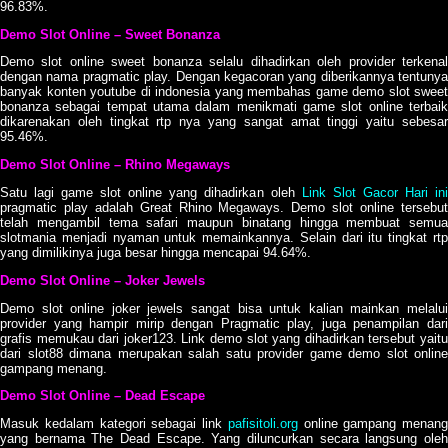
96.83%.
Demo Slot Online – Sweet Bonanza
Demo slot online sweet bonanza selalu dihadirkan oleh provider terkenal
dengan nama pragmatic play. Dengan kegacoran yang diberikannya tentunya
banyak konten youtube di indonesia yang membahas game demo slot sweet
bonanza sebagai tempat utama dalam menikmati game slot online terbaik
dikarenakan oleh tingkat rtp nya yang sangat amat tinggi yaitu sebesar
95.46%.
Demo Slot Online – Rhino Megaways
Satu lagi game slot online yang dihadirkan oleh
Link Slot Gacor Hari in
pragmatic play adalah Great Rhino Megaways. Demo slot online tersebut
telah mengambil tema safari maupun binatang hingga membuat semua
slotmania menjadi nyaman untuk memainkannya. Selain dari itu tingkat rtp
yang dimilikinya juga besar hingga mencapai 94.64%.
Demo Slot Online – Joker Jewels
Demo slot online joker jewels sangat bisa untuk kalian mainkan melalui
provider yang hampir mirip dengan Pragmatic play, juga penampilan dari
grafis memukau dari joker123. Link demo slot yang dihadirkan tersebut yaitu
dari slot88 dimana merupakan salah satu provider game demo slot online
gampang menang.
Demo Slot Online – Dead Escape
Masuk kedalam kategori sebagai link
pafisitoli.org
online gampang menang
yang bernama The Dead Escape. Yang diluncurkan secara langsung oleh