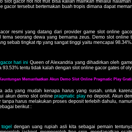
o slot gacor hot hot fruit bisa kalian mainkan melalui halaman
ine gacor tersebut bertemakan buah tropis dimana dapat mema
gacor resmi yang datang dari provider game slot online gac
l tema seorang dewa yang bernama zeus. Demo slot online t
ng sebab tingkat rtp yang sangat tinggi yaitu mencapai 98.34%
 gacor hari ini
Queen of Alexandria yang dihadirkan oleh game 
 93.53% tentu tidak kalah dengan slot online gacor gates of ol
Keuntungan Memanfaatkan Akun Demo Slot Online Pragmatic Play Grati
ika ada yang mudah kenapa harus yang susah. untuk kare
ui akun demo slot online
pragmatic play
no deposit. Akun dem
tanpa harus melakukan proses deposit terlebih dahulu, namun
ebagai berikut :
i
togel
dengan uang rupiah asli kita sebagai pemain tentunya 
emperoleh jackpot, memperoleh free spin, mendapatkan scat