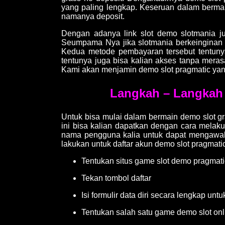
yang paling lengkap. Keseruan dalam bermai
namanya deposit.
Dengan adanya link slot demo slotmania j
Seumpama Nya jika slotmania berkeingina
Kedua metode pembayaran tersebut tentunya 
tentunya juga bisa kalian akses tanpa mera
Kami akan menjamin demo slot pragmatic yan
Langkah – Langkah 
Untuk bisa mulai dalam bermain demo slot g
ini bisa kalian dapatkan dengan cara melakuk
nama pengguna kalia untuk dapat mengawali
lakukan untuk daftar akun demo slot pragmatic
Tentukan situs game slot demo pragmati
Tekan tombol daftar
Isi formulir data diri secara lengkap un
Tentukan salah satu game demo slot onl