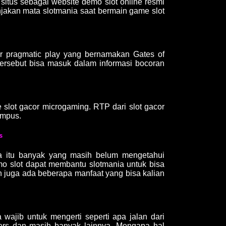
 situs sebagai website demo slot online resmi
njakan mata slotmania saat bermain game slot
or pragmatic play yang bernamakan Gates of
ersebut bisa masuk dalam informasi bocoran
.
slot gacor microgaming. RTP dari slot gacor
ympus.
s
na itu banyak yang masih belum mengetahui
o slot dapat membantu slotmania untuk bisa
 juga ada beberapa manfaat yang bisa kalian
wajib untuk mengerti seperti apa jalan dari
ters dan masih banyak lainnya. Mengapa hal