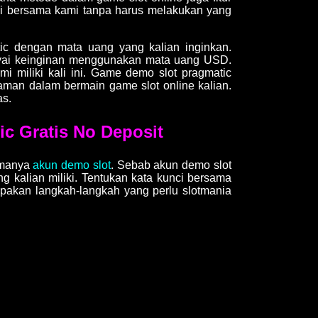
ini bersama kami tanpa harus melakukan yang
ic dengan mata uang yang kalian inginkan.
yai keinginan menggunakan mata uang USD.
i miliki kali ini. Game demo slot pragmatic
aman dalam bermain game slot online kalian.
as.
c Gratis No Deposit
amanya
akun demo slot
. Sebab akun demo slot
ng kalian miliki. Tentukan kata kunci bersama
pakan langkah-langkah yang perlu slotmania