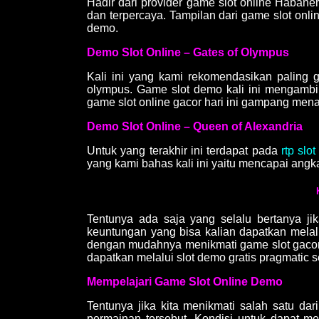
Hadir dari provider game slot online Habaner
dan terpercaya. Tampilan dari game slot onl
demo.
Demo Slot Online – Gates of Olympus
Kali ini yang kami rekomendasikan paling 
olympus. Game slot demo kali ini mengambi
game slot online gacor hari ini gampang mena
Demo Slot Online – Queen of Alexandria
Untuk yang terakhir ini terdapat pada
rtp slot
yang kami bahas kali ini yaitu mencapai angka
Tentunya ada saja yang selalu bertanya j
keuntungan yang bisa kalian dapatkan melal
dengan mudahnya menikmati game slot gacor 
dapatkan melalui slot demo gratis pragmatic s
Mempelajari Game Slot Online Demo
Tentunya jika kita menikmati salah satu dar
permainan tersebut, Kondisi untuk dapat m