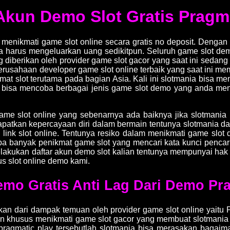
Akun Demo Slot Gratis Pragm
ikmati game slot online secara gratis no deposit. Dengan ad
a harus mengeluarkan uang sedikitpun. Seluruh game slot demo
 diberikan oleh provider game slot gacor yang saat ini sedang
usahaan developer game slot online terbaik yang saat ini memb
at slot terutama pada bagian Asia. Kali ini slotmania bisa me
 bisa mencoba berbagai jenis game slot demo yang anda menja
me slot online yang sebenarnya ada baiknya jika slotmani
dapatkan kepercayaan diri dalam bermain tentunya slotmania d
link slot online. Tentunya resiko dalam menikmati game slot 
pa banyak penikmat game slot yang mencari kata kunci pencar
akukan daftar akun demo slot kalian tentunya mempunyai hak
s slot online demo kami.
emo Gratis Anti Lag Dari Demo Pr
irkan dari dampak temuan oleh provider game slot online yaitu
n khusus menikmati game slot gacor yang membuat slotmania m
 pragmatic play tersebutlah slotmania bisa merasakan bagaima