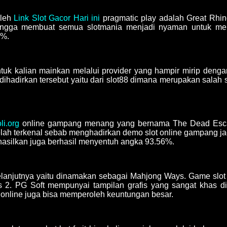
oleh
Link Slot Gacor Hari ini
pragmatic play adalah Great Rhin
ngga membuat semua slotmania menjadi nyaman untuk memai
4%.
ntuk kalian mainkan melalui provider yang hampir mirip dengan
dihadirkan tersebut yaitu dari slot88 dimana merupakan salah
oli.org
online gampang menang yang bernama The Dead Escap
lah terkenal sebab menghadirkan demo slot online gampang jac
ihasilkan juga berhasil menyentuh angka 93.56%.
i selanjutnya yaitu dinamakan sebagai Mahjong Ways. Game slot
. PG Soft mempunyai tampilan grafis yang sangat khas d
n online juga bisa memperoleh keuntungan besar.