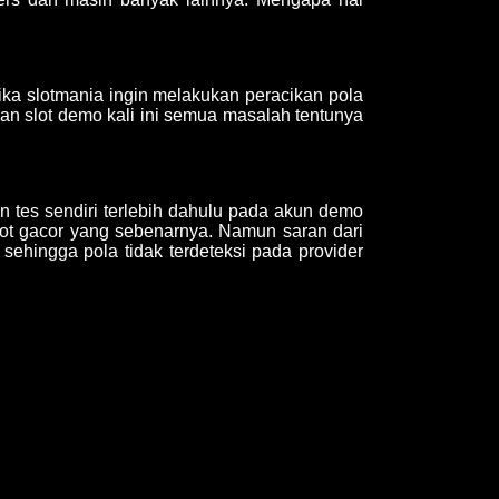
ika slotmania ingin melakukan peracikan pola
an slot demo kali ini semua masalah tentunya
 tes sendiri terlebih dahulu pada akun demo
t gacor yang sebenarnya. Namun saran dari
 sehingga pola tidak terdeteksi pada provider