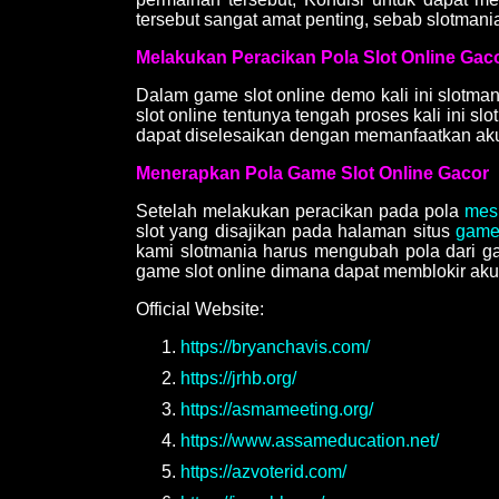
tersebut sangat amat penting, sebab slotmani
Melakukan Peracikan Pola Slot Online Gac
Dalam game slot online demo kali ini slotma
slot online tentunya tengah proses kali ini
dapat diselesaikan dengan memanfaatkan a
Menerapkan Pola Game Slot Online Gacor
Setelah melakukan peracikan pada pola
mesi
slot yang disajikan pada halaman situs
game
kami slotmania harus mengubah pola dari game
game slot online dimana dapat memblokir aku
Official Website:
https://bryanchavis.com/
https://jrhb.org/
https://asmameeting.org/
https://www.assameducation.net/
https://azvoterid.com/