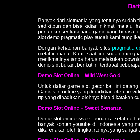
Daf
Banyak dari slotmania yang tentunya sudah t
sedikitpun dan bisa kalian nikmati melalui h
penuh konsentrasi pada game yang berasal d
slot demo pragmatic play sudah kami tampilk
Dengan kehadiran banyak situs
pragmatic 
melalui mana. Kami saat ini sudah mengha
menikmatinya tanpa harus melakukan downloa
demo slot bukan, berikut ini terdapat bebera
Demo Slot Online – Wild West Gold
Untuk daftar game slot gacor kali ini dat
Game slot online yang dihadirkan oleh provide
rtp yang dihadirkan olehnya bisa dikatakan cu
Demo Slot Online – Sweet Bonanza
Demo slot online sweet bonanza selalu diha
banyak konten youtube di indonesia yang m
dikarenakan oleh tingkat rtp nya yang sangat 