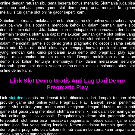
online dengan ratusan ribu tema beserta bonus menarik. Slotmania juga bisa
mencoba berbagai jenis game slot demo yang anda menjadi ketagihan
melalui situs game slot online gacor seperti kami.
Sebelum slotmania melaksanakan taruhan game slot online yang sebenarnya
ada baiknya jika slotmania mencoba kehokian dalam bermain game slot
demo terlebih dahulu. Jika kalian telah mendapatkan kepercayaan diri dalam
bermain tentunya slotmania dapat melakukan taruhan game slot online yang
sebenarnya yang sudah kami sajikan melalui link slot online. Tentunya resiko
dalam menikmati game slot demo gratis pragmatic no deposit sama sekali
tidak ada. Maka dari itulah alasannya mengapa banyak penikmat game slot
yang mencari kata kunci pencarian akun demo slot pragmatic play agar
dapat melaksanakan taruhan demo slot. Dengan melakukan daftar akun
demo slot kalian tentunya mempunyai hak dalam merasakan serunya
bertaruh game slot demo secara cuma-cuma melalui halaman situs slot
online demo kami.
Link Slot Demo Gratis Anti Lag Dari Demo
Pragmatic Play
Link
slot demo
gratis no deposit telah dihadirkan dari dampak temuan ole
provider game slot online yaitu Pragmatic Play. Banyak sekali penikmat
game slot online yang mempunyai keinginan dengan khusus menikmati
game slot gacor yang membuat slotmania memiliki niat dalam bermain game
slot online gratis no deposit. Dengahadirnya demo slot pragmatic play
tersebutlah slotmania bisa merasakan bagaimana metode dalam game slot
online juga fitur yang paling lengkap. Keseruan dalam bermain game slot
demo gratis pragmatic bisa kalian nikmati saat ini bersama kami tanpa harus
melakukan yang namanya deposit.