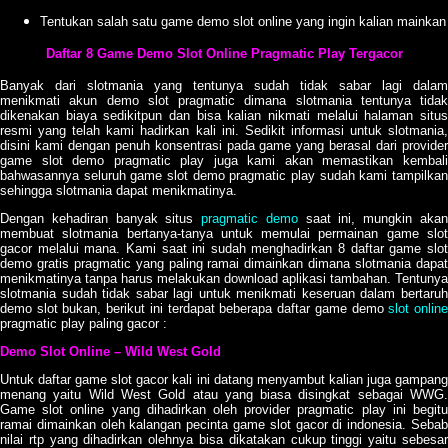
Tentukan salah satu game demo slot online yang ingin kalian mainkan
Daftar 8 Game Demo Slot Online Pragmatic Play Tergacor
Banyak dari slotmania yang tentunya sudah tidak sabar lagi dalam
menikmati akun demo slot pragmatic dimana slotmania tentunya tidak
dikenakan biaya sedikitpun dan bisa kalian nikmati melalui halaman situs
resmi yang telah kami hadirkan kali ini. Sedikit informasi untuk slotmania,
disini kami dengan penuh konsentrasi pada game yang berasal dari provider
game slot demo pragmatic play juga kami akan memastikan kembali
bahwasannya seluruh game slot demo pragmatic play sudah kami tampilkan
sehingga slotmania dapat menikmatinya.
Dengan kehadiran banyak situs
pragmatic demo
saat ini, mungkin aka
membuat slotmania bertanya-tanya untuk memulai permainan game slot
gacor melalui mana. Kami saat ini sudah menghadirkan 8 daftar game slot
demo gratis pragmatic yang paling ramai dimainkan dimana slotmania dapat
menikmatinya tanpa harus melakukan download aplikasi tambahan. Tentunya
slotmania sudah tidak sabar lagi untuk menikmati keseruan dalam bertaruh
demo slot bukan, berikut ini terdapat beberapa daftar game demo
slot onlin
pragmatic play paling gacor :
Demo Slot Online – Wild West Gold
Untuk daftar game slot gacor kali ini datang menyambut kalian juga gampang
menang yaitu Wild West Gold atau yang biasa disingkat sebagai WWG.
Game slot online yang dihadirkan oleh provider pragmatic play ini begitu
ramai dimainkan oleh kalangan pecinta game slot gacor di indonesia. Sebab
nilai rtp yang dihadirkan olehnya bisa dikatakan cukup tinggi yaitu sebesar