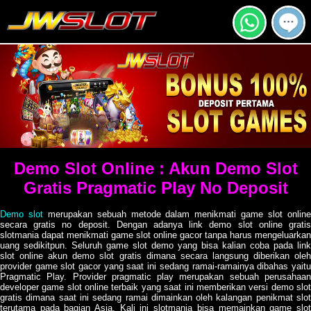
Demo Slot Online : Akun Demo Slot
Gratis Pragmatic Play No Deposit
Demo slot
merupakan sebuah metode dalam menikmati game slot onlin
secara gratis no deposit. Dengan adanya link demo slot online gratis
slotmania dapat menikmati game slot online gacor tanpa harus mengeluarkan
uang sedikitpun. Seluruh game slot demo yang bisa kalian coba pada link
slot online akun demo slot gratis dimana secara langsung diberikan oleh
provider game slot gacor yang saat ini sedang ramai-ramainya dibahas yaitu
Pragmatic Play. Provider pragmatic play merupakan sebuah perusahaan
developer game slot online terbaik yang saat ini memberikan versi demo slot
gratis dimana saat ini sedang ramai dimainkan oleh kalangan penikmat slot
terutama pada bagian Asia. Kali ini slotmania bisa memainkan game slot