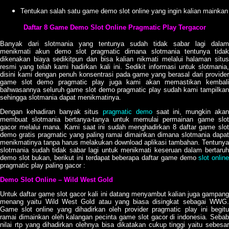
Tentukan salah satu game demo slot online yang ingin kalian mainkan
Daftar 8 Game Demo Slot Online Pragmatic Play Tergacor
Banyak dari slotmania yang tentunya sudah tidak sabar lagi dalam
menikmati akun demo slot pragmatic dimana slotmania tentunya tidak
dikenakan biaya sedikitpun dan bisa kalian nikmati melalui halaman situs
resmi yang telah kami hadirkan kali ini. Sedikit informasi untuk slotmania,
disini kami dengan penuh konsentrasi pada game yang berasal dari provider
game slot demo pragmatic play juga kami akan memastikan kembali
bahwasannya seluruh game slot demo pragmatic play sudah kami tampilkan
sehingga slotmania dapat menikmatinya.
Dengan kehadiran banyak situs
pragmatic demo
saat ini, mungkin aka
membuat slotmania bertanya-tanya untuk memulai permainan game slot
gacor melalui mana. Kami saat ini sudah menghadirkan 8 daftar game slot
demo gratis pragmatic yang paling ramai dimainkan dimana slotmania dapat
menikmatinya tanpa harus melakukan download aplikasi tambahan. Tentunya
slotmania sudah tidak sabar lagi untuk menikmati keseruan dalam bertaruh
demo slot bukan, berikut ini terdapat beberapa daftar game demo
slot onlin
pragmatic play paling gacor :
Demo Slot Online – Wild West Gold
Untuk daftar game slot gacor kali ini datang menyambut kalian juga gampang
menang yaitu Wild West Gold atau yang biasa disingkat sebagai WWG.
Game slot online yang dihadirkan oleh provider pragmatic play ini begitu
ramai dimainkan oleh kalangan pecinta game slot gacor di indonesia. Sebab
nilai rtp yang dihadirkan olehnya bisa dikatakan cukup tinggi yaitu sebesar