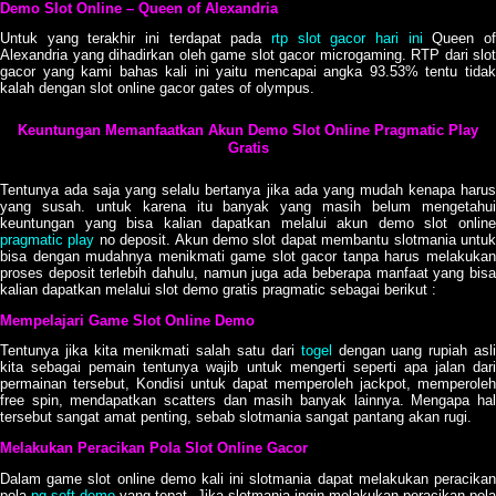
Demo Slot Online – Queen of Alexandria
Untuk yang terakhir ini terdapat pada
rtp slot gacor hari ini
Queen o
Alexandria yang dihadirkan oleh game slot gacor microgaming. RTP dari slot
gacor yang kami bahas kali ini yaitu mencapai angka 93.53% tentu tidak
kalah dengan slot online gacor gates of olympus.
Keuntungan Memanfaatkan Akun Demo Slot Online Pragmatic Play
Gratis
Tentunya ada saja yang selalu bertanya jika ada yang mudah kenapa harus
yang susah. untuk karena itu banyak yang masih belum mengetahui
keuntungan yang bisa kalian dapatkan melalui akun demo slot online
pragmatic play
no deposit. Akun demo slot dapat membantu slotmania untu
bisa dengan mudahnya menikmati game slot gacor tanpa harus melakukan
proses deposit terlebih dahulu, namun juga ada beberapa manfaat yang bisa
kalian dapatkan melalui slot demo gratis pragmatic sebagai berikut :
Mempelajari Game Slot Online Demo
Tentunya jika kita menikmati salah satu dari
togel
dengan uang rupiah asl
kita sebagai pemain tentunya wajib untuk mengerti seperti apa jalan dari
permainan tersebut, Kondisi untuk dapat memperoleh jackpot, memperoleh
free spin, mendapatkan scatters dan masih banyak lainnya. Mengapa hal
tersebut sangat amat penting, sebab slotmania sangat pantang akan rugi.
Melakukan Peracikan Pola Slot Online Gacor
Dalam game slot online demo kali ini slotmania dapat melakukan peracikan
pola
pg soft demo
yang tepat. Jika slotmania ingin melakukan peracikan pol