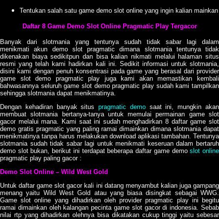
Tentukan salah satu game demo slot online yang ingin kalian mainkan
Daftar 8 Game Demo Slot Online Pragmatic Play Tergacor
Banyak dari slotmania yang tentunya sudah tidak sabar lagi dalam
menikmati akun demo slot pragmatic dimana slotmania tentunya tidak
dikenakan biaya sedikitpun dan bisa kalian nikmati melalui halaman situs
resmi yang telah kami hadirkan kali ini. Sedikit informasi untuk slotmania,
disini kami dengan penuh konsentrasi pada game yang berasal dari provider
game slot demo pragmatic play juga kami akan memastikan kembali
bahwasannya seluruh game slot demo pragmatic play sudah kami tampilkan
sehingga slotmania dapat menikmatinya.
Dengan kehadiran banyak situs
pragmatic demo
saat ini, mungkin aka
membuat slotmania bertanya-tanya untuk memulai permainan game slot
gacor melalui mana. Kami saat ini sudah menghadirkan 8 daftar game slot
demo gratis pragmatic yang paling ramai dimainkan dimana slotmania dapat
menikmatinya tanpa harus melakukan download aplikasi tambahan. Tentunya
slotmania sudah tidak sabar lagi untuk menikmati keseruan dalam bertaruh
demo slot bukan, berikut ini terdapat beberapa daftar game demo
slot onlin
pragmatic play paling gacor :
Demo Slot Online – Wild West Gold
Untuk daftar game slot gacor kali ini datang menyambut kalian juga gampang
menang yaitu Wild West Gold atau yang biasa disingkat sebagai WWG.
Game slot online yang dihadirkan oleh provider pragmatic play ini begitu
ramai dimainkan oleh kalangan pecinta game slot gacor di indonesia. Sebab
nilai rtp yang dihadirkan olehnya bisa dikatakan cukup tinggi yaitu sebesar