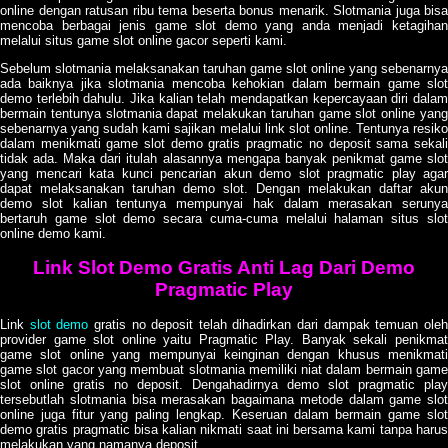
online dengan ratusan ribu tema beserta bonus menarik. Slotmania juga bisa
mencoba berbagai jenis game slot demo yang anda menjadi ketagihan
melalui situs game slot online gacor seperti kami.
Sebelum slotmania melaksanakan taruhan game slot online yang sebenarnya
ada baiknya jika slotmania mencoba kehokian dalam bermain game slot
demo terlebih dahulu. Jika kalian telah mendapatkan kepercayaan diri dalam
bermain tentunya slotmania dapat melakukan taruhan game slot online yang
sebenarnya yang sudah kami sajikan melalui link slot online. Tentunya resiko
dalam menikmati game slot demo gratis pragmatic no deposit sama sekali
tidak ada. Maka dari itulah alasannya mengapa banyak penikmat game slot
yang mencari kata kunci pencarian akun demo slot pragmatic play agar
dapat melaksanakan taruhan demo slot. Dengan melakukan daftar akun
demo slot kalian tentunya mempunyai hak dalam merasakan serunya
bertaruh game slot demo secara cuma-cuma melalui halaman situs slot
online demo kami.
Link Slot Demo Gratis Anti Lag Dari Demo
Pragmatic Play
Link
slot demo
gratis no deposit telah dihadirkan dari dampak temuan ole
provider game slot online yaitu Pragmatic Play. Banyak sekali penikmat
game slot online yang mempunyai keinginan dengan khusus menikmati
game slot gacor yang membuat slotmania memiliki niat dalam bermain game
slot online gratis no deposit. Dengahadirnya demo slot pragmatic play
tersebutlah slotmania bisa merasakan bagaimana metode dalam game slot
online juga fitur yang paling lengkap. Keseruan dalam bermain game slot
demo gratis pragmatic bisa kalian nikmati saat ini bersama kami tanpa harus
melakukan yang namanya deposit.