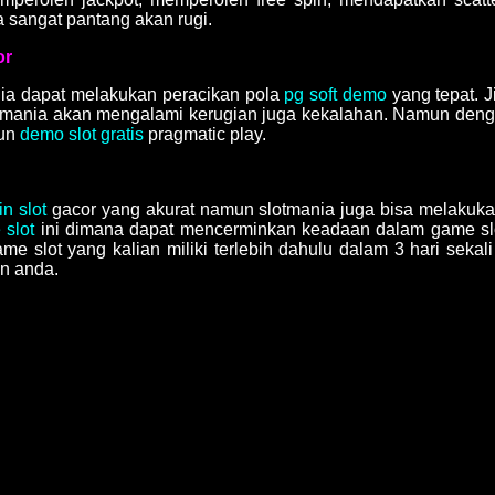
a sangat pantang akan rugi.
or
nia dapat melakukan peracikan pola
pg soft demo
yang tepat. J
 slotmania akan mengalami kerugian juga kekalahan. Namun deng
kun
demo slot gratis
pragmatic play.
n slot
gacor yang akurat namun slotmania juga bisa melakukan
 slot
ini dimana dapat mencerminkan keadaan dalam game slo
 slot yang kalian miliki terlebih dahulu dalam 3 hari sekali
n anda.