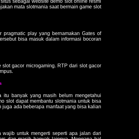
 situs sebagai website demo slot online resmi
njakan mata slotmania saat bermain game slot
or pragmatic play yang bernamakan Gates of
ersebut bisa masuk dalam informasi bocoran
.
slot gacor microgaming. RTP dari slot gacor
ympus.
s
na itu banyak yang masih belum mengetahui
o slot dapat membantu slotmania untuk bisa
 juga ada beberapa manfaat yang bisa kalian
wajib untuk mengerti seperti apa jalan dari
ters dan masih banyak lainnya. Mengapa hal