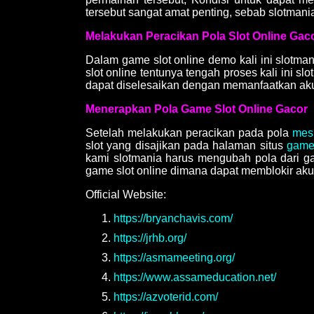
tersebut sangat amat penting, sebab slotmani
Melakukan Peracikan Pola Slot Online Gac
Dalam game slot online demo kali ini slotma
slot online tentunya tengah proses kali ini
dapat diselesaikan dengan memanfaatkan a
Menerapkan Pola Game Slot Online Gacor
Setelah melakukan peracikan pada pola
mesi
slot yang disajikan pada halaman situs
game
kami slotmania harus mengubah pola dari game
game slot online dimana dapat memblokir aku
Official Website:
https://bryanchavis.com/
https://jrhb.org/
https://asmameeting.org/
https://www.assameducation.net/
https://azvoterid.com/