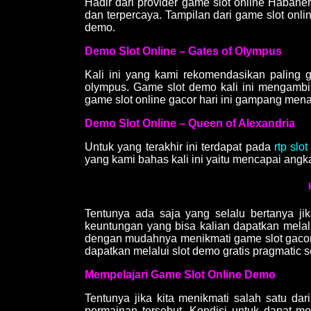
Hadir dari provider game slot online Habaner
dan terpercaya. Tampilan dari game slot onl
demo.
Demo Slot Online – Gates of Olympus
Kali ini yang kami rekomendasikan paling 
olympus. Game slot demo kali ini mengambi
game slot online gacor hari ini gampang mena
Demo Slot Online – Queen of Alexandria
Untuk yang terakhir ini terdapat pada
rtp slot
yang kami bahas kali ini yaitu mencapai angka
Tentunya ada saja yang selalu bertanya j
keuntungan yang bisa kalian dapatkan melal
dengan mudahnya menikmati game slot gacor 
dapatkan melalui slot demo gratis pragmatic s
Mempelajari Game Slot Online Demo
Tentunya jika kita menikmati salah satu dar
permainan tersebut, Kondisi untuk dapat m