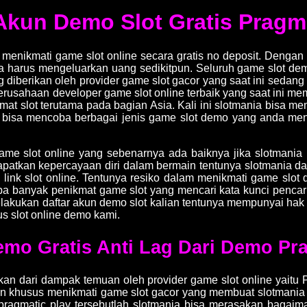
Akun Demo Slot Gratis Pragm
ikmati game slot online secara gratis no deposit. Dengan ad
a harus mengeluarkan uang sedikitpun. Seluruh game slot demo
 diberikan oleh provider game slot gacor yang saat ini sedang
usahaan developer game slot online terbaik yang saat ini memb
at slot terutama pada bagian Asia. Kali ini slotmania bisa me
 bisa mencoba berbagai jenis game slot demo yang anda menja
me slot online yang sebenarnya ada baiknya jika slotmani
dapatkan kepercayaan diri dalam bermain tentunya slotmania d
link slot online. Tentunya resiko dalam menikmati game slot 
pa banyak penikmat game slot yang mencari kata kunci pencar
akukan daftar akun demo slot kalian tentunya mempunyai hak
s slot online demo kami.
emo Gratis Anti Lag Dari Demo Pr
irkan dari dampak temuan oleh provider game slot online yaitu
n khusus menikmati game slot gacor yang membuat slotmania m
 pragmatic play tersebutlah slotmania bisa merasakan bagaima