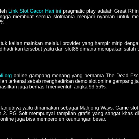
oleh
Link Slot Gacor Hari ini
pragmatic play adalah Great Rhin
ngga membuat semua slotmania menjadi nyaman untuk memai
4%.
ntuk kalian mainkan melalui provider yang hampir mirip dengan
dihadirkan tersebut yaitu dari slot88 dimana merupakan salah
oli.org
online gampang menang yang bernama The Dead Escap
lah terkenal sebab menghadirkan demo slot online gampang jac
ihasilkan juga berhasil menyentuh angka 93.56%.
i selanjutnya yaitu dinamakan sebagai Mahjong Ways. Game slot
. PG Soft mempunyai tampilan grafis yang sangat khas d
n online juga bisa memperoleh keuntungan besar.