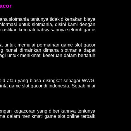
acor
ana slotmania tentunya tidak dikenakan biaya
informasi untuk slotmania, disini kami dengan
memastikan kembali bahwasannya seluruh game
ya untuk memulai permainan game slot gacor
ng ramai dimainkan dimana slotmania dapat
agi untuk menikmati keseruan dalam bertaruh
old atau yang biasa disingkat sebagai WWG.
inta game slot gacor di indonesia. Sebab nilai
Dengan kegacoran yang diberikannya tentunya
a dalam menikmati game slot online terbaik