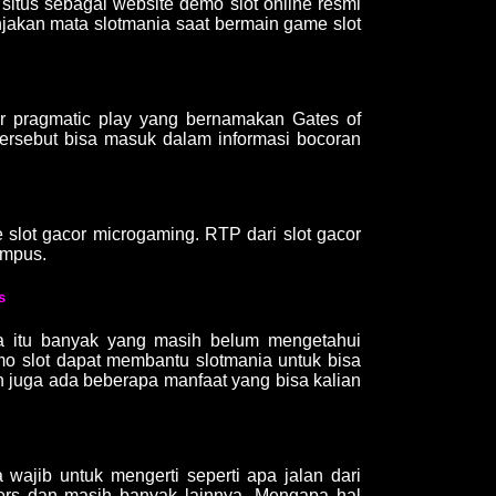
 situs sebagai website demo slot online resmi
njakan mata slotmania saat bermain game slot
or pragmatic play yang bernamakan Gates of
ersebut bisa masuk dalam informasi bocoran
.
slot gacor microgaming. RTP dari slot gacor
ympus.
s
na itu banyak yang masih belum mengetahui
o slot dapat membantu slotmania untuk bisa
 juga ada beberapa manfaat yang bisa kalian
wajib untuk mengerti seperti apa jalan dari
ters dan masih banyak lainnya. Mengapa hal