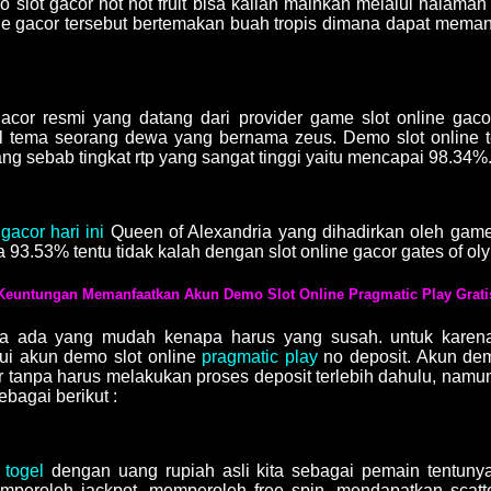
o slot gacor hot hot fruit bisa kalian mainkan melalui halaman
ine gacor tersebut bertemakan buah tropis dimana dapat mema
gacor resmi yang datang dari provider game slot online gac
l tema seorang dewa yang bernama zeus. Demo slot online t
ng sebab tingkat rtp yang sangat tinggi yaitu mencapai 98.34%
 gacor hari ini
Queen of Alexandria yang dihadirkan oleh game 
 93.53% tentu tidak kalah dengan slot online gacor gates of ol
Keuntungan Memanfaatkan Akun Demo Slot Online Pragmatic Play Grati
ika ada yang mudah kenapa harus yang susah. untuk kare
ui akun demo slot online
pragmatic play
no deposit. Akun dem
tanpa harus melakukan proses deposit terlebih dahulu, namun
ebagai berikut :
i
togel
dengan uang rupiah asli kita sebagai pemain tentunya 
emperoleh jackpot, memperoleh free spin, mendapatkan scat