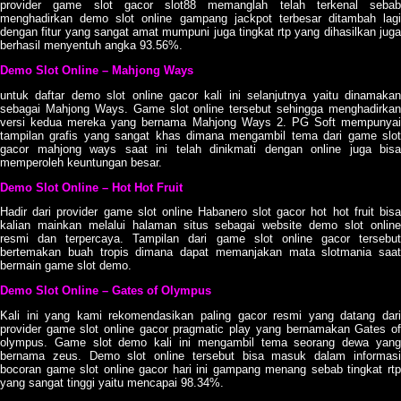
provider game slot gacor slot88 memanglah telah terkenal sebab
menghadirkan demo slot online gampang jackpot terbesar ditambah lagi
dengan fitur yang sangat amat mumpuni juga tingkat rtp yang dihasilkan juga
berhasil menyentuh angka 93.56%.
Demo Slot Online – Mahjong Ways
untuk daftar demo slot online gacor kali ini selanjutnya yaitu dinamakan
sebagai Mahjong Ways. Game slot online tersebut sehingga menghadirkan
versi kedua mereka yang bernama Mahjong Ways 2. PG Soft mempunyai
tampilan grafis yang sangat khas dimana mengambil tema dari game slot
gacor mahjong ways saat ini telah dinikmati dengan online juga bisa
memperoleh keuntungan besar.
Demo Slot Online – Hot Hot Fruit
Hadir dari provider game slot online Habanero slot gacor hot hot fruit bisa
kalian mainkan melalui halaman situs sebagai website demo slot online
resmi dan terpercaya. Tampilan dari game slot online gacor tersebut
bertemakan buah tropis dimana dapat memanjakan mata slotmania saat
bermain game slot demo.
Demo Slot Online – Gates of Olympus
Kali ini yang kami rekomendasikan paling gacor resmi yang datang dari
provider game slot online gacor pragmatic play yang bernamakan Gates of
olympus. Game slot demo kali ini mengambil tema seorang dewa yang
bernama zeus. Demo slot online tersebut bisa masuk dalam informasi
bocoran game slot online gacor hari ini gampang menang sebab tingkat rtp
yang sangat tinggi yaitu mencapai 98.34%.