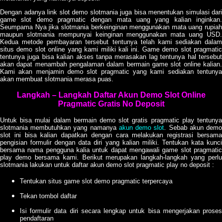
Dengan adanya link slot demo slotmania juga bisa menentukan simulasi dari
game slot demo pragmatic dengan mata uang yang kalian inginkan.
Seumpama Nya jika slotmania berkeinginan menggunakan mata uang rupiah
maupun slotmania mempunyai keinginan menggunakan mata uang USD.
Kedua metode pembayaran tersebut tentunya telah kami sediakan dalam
situs demo slot online yang kami miliki kali ini. Game demo slot pragmatic
tentunya juga bisa kalian akses tanpa merasakan lag tentunya hal tersebut
akan dapat menambah pengalaman dalam bermain game slot online kalian.
Kami akan menjamin demo slot pragmatic yang kami sediakan tentunya
akan membuat slotmania merasa puas.
Langkah – Langkah Daftar Akun Demo Slot Online
Pragmatic Gratis No Deposit
Untuk bisa mulai dalam bermain demo slot gratis pragmatic play tentunya
slotmania membutuhkan yang namanya
akun demo slot
. Sebab akun dem
slot ini bisa kalian dapatkan dengan cara melakukan registrasi bersama
pengisian formulir dengan data diri yang kalian miliki. Tentukan kata kunci
bersama nama pengguna kalia untuk dapat mengawali game slot pragmatic
play demo bersama kami. Berikut merupakan langkah-langkah yang perlu
slotmania lakukan untuk daftar akun demo slot pragmatic play no deposit :
Tentukan situs game slot demo pragmatic terpercaya
Tekan tombol daftar
Isi formulir data diri secara lengkap untuk bisa mengerjakan proses
pendaftaran