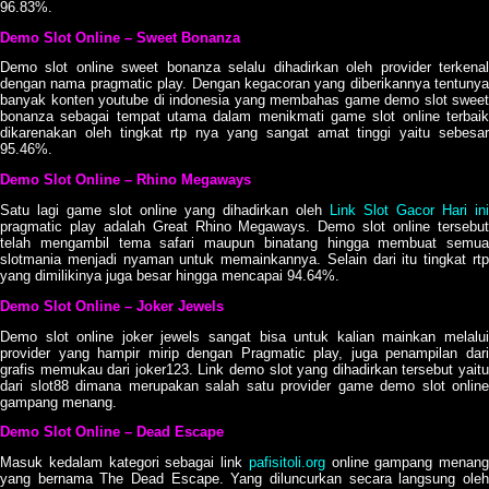
96.83%.
Demo Slot Online – Sweet Bonanza
Demo slot online sweet bonanza selalu dihadirkan oleh provider terkenal
dengan nama pragmatic play. Dengan kegacoran yang diberikannya tentunya
banyak konten youtube di indonesia yang membahas game demo slot sweet
bonanza sebagai tempat utama dalam menikmati game slot online terbaik
dikarenakan oleh tingkat rtp nya yang sangat amat tinggi yaitu sebesar
95.46%.
Demo Slot Online – Rhino Megaways
Satu lagi game slot online yang dihadirkan oleh
Link Slot Gacor Hari in
pragmatic play adalah Great Rhino Megaways. Demo slot online tersebut
telah mengambil tema safari maupun binatang hingga membuat semua
slotmania menjadi nyaman untuk memainkannya. Selain dari itu tingkat rtp
yang dimilikinya juga besar hingga mencapai 94.64%.
Demo Slot Online – Joker Jewels
Demo slot online joker jewels sangat bisa untuk kalian mainkan melalui
provider yang hampir mirip dengan Pragmatic play, juga penampilan dari
grafis memukau dari joker123. Link demo slot yang dihadirkan tersebut yaitu
dari slot88 dimana merupakan salah satu provider game demo slot online
gampang menang.
Demo Slot Online – Dead Escape
Masuk kedalam kategori sebagai link
pafisitoli.org
online gampang menang
yang bernama The Dead Escape. Yang diluncurkan secara langsung oleh