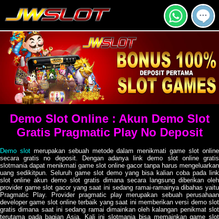
Demo Slot Online : Akun Demo Slot
Gratis Pragmatic Play No Deposit
Demo slot
merupakan sebuah metode dalam menikmati game slot onlin
secara gratis no deposit. Dengan adanya link demo slot online gratis
slotmania dapat menikmati game slot online gacor tanpa harus mengeluarkan
uang sedikitpun. Seluruh game slot demo yang bisa kalian coba pada link
slot online akun demo slot gratis dimana secara langsung diberikan oleh
provider game slot gacor yang saat ini sedang ramai-ramainya dibahas yaitu
Pragmatic Play. Provider pragmatic play merupakan sebuah perusahaan
developer game slot online terbaik yang saat ini memberikan versi demo slot
gratis dimana saat ini sedang ramai dimainkan oleh kalangan penikmat slot
terutama pada bagian Asia. Kali ini slotmania bisa memainkan game slot