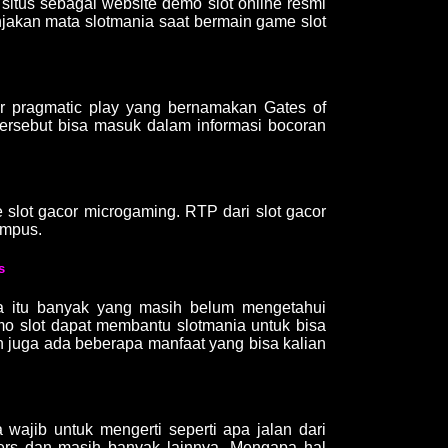
 situs sebagai website demo slot online resmi
njakan mata slotmania saat bermain game slot
or pragmatic play yang bernamakan Gates of
ersebut bisa masuk dalam informasi bocoran
.
slot gacor microgaming. RTP dari slot gacor
ympus.
s
na itu banyak yang masih belum mengetahui
o slot dapat membantu slotmania untuk bisa
 juga ada beberapa manfaat yang bisa kalian
wajib untuk mengerti seperti apa jalan dari
ters dan masih banyak lainnya. Mengapa hal