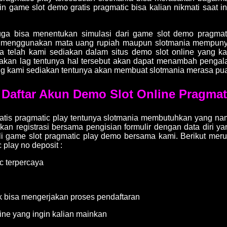
n game slot demo gratis pragmatic bisa kalian nikmati saat 
uga bisa menentukan simulasi dari game slot demo pragmat
n menggunakan mata uang rupiah maupun slotmania mempun
telah kami sediakan dalam situs demo slot online yang kam
sakan lag tentunya hal tersebut akan dapat menambah pengal
g kami sediakan tentunya akan membuat slotmania merasa pu
Daftar Akun Demo Slot Online Pragmati
ratis pragmatic play tentunya slotmania membutuhkan yang n
an registrasi bersama pengisian formulir dengan data diri ya
 game slot pragmatic play demo bersama kami. Berikut meru
 play no deposit :
c terpercaya
tuk bisa mengerjakan proses pendaftaran
ine yang ingin kalian mainkan