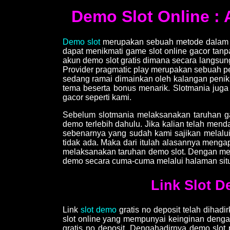
Demo Slot Online : 
Demo slot
merupakan sebuah metode dalam men
dapat menikmati game slot online gacor tanp
akun demo slot gratis dimana secara langsung
Provider pragmatic play merupakan sebuah per
sedang ramai dimainkan oleh kalangan penikm
tema beserta bonus menarik. Slotmania juga
gacor seperti kami.
Sebelum slotmania melaksanakan taruhan ga
demo terlebih dahulu. Jika kalian telah men
sebenarnya yang sudah kami sajikan melalui 
tidak ada. Maka dari itulah alasannya menga
melaksanakan taruhan demo slot. Dengan mel
demo secara cuma-cuma melalui halaman situ
Link Slot D
Link
slot demo
gratis no deposit telah dihad
slot online yang mempunyai keinginan denga
gratis no deposit. Dengahadirnya demo slot