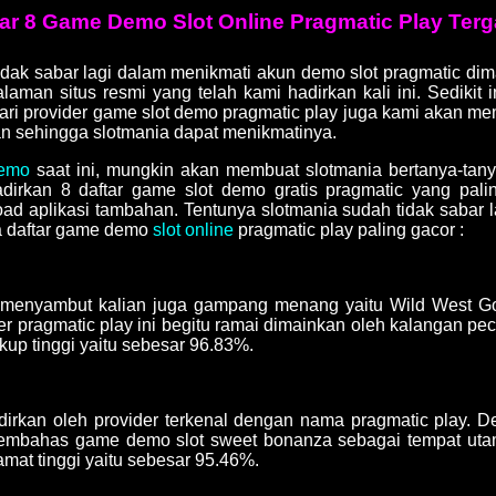
tar 8 Game Demo Slot Online Pragmatic Play Terg
idak sabar lagi dalam menikmati akun demo slot pragmatic dim
alaman situs resmi yang telah kami hadirkan kali ini. Sedikit 
ari provider game slot demo pragmatic play juga kami akan 
an sehingga slotmania dapat menikmatinya.
demo
saat ini, mungkin akan membuat slotmania bertanya-tan
dirkan 8 daftar game slot demo gratis pragmatic yang pali
d aplikasi tambahan. Tentunya slotmania sudah tidak sabar l
pa daftar game demo
slot online
pragmatic play paling gacor :
ang menyambut kalian juga gampang menang yaitu Wild West G
r pragmatic play ini begitu ramai dimainkan oleh kalangan pec
kup tinggi yaitu sebesar 96.83%.
dirkan oleh provider terkenal dengan nama pragmatic play. 
embahas game demo slot sweet bonanza sebagai tempat utam
amat tinggi yaitu sebesar 95.46%.