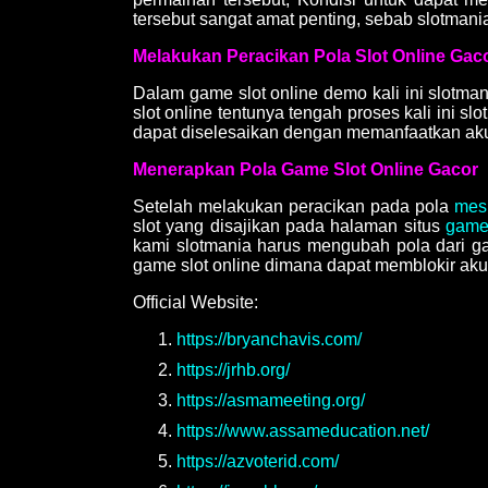
tersebut sangat amat penting, sebab slotmani
Melakukan Peracikan Pola Slot Online Gac
Dalam game slot online demo kali ini slotma
slot online tentunya tengah proses kali ini
dapat diselesaikan dengan memanfaatkan a
Menerapkan Pola Game Slot Online Gacor
Setelah melakukan peracikan pada pola
mesi
slot yang disajikan pada halaman situs
game
kami slotmania harus mengubah pola dari game
game slot online dimana dapat memblokir aku
Official Website:
https://bryanchavis.com/
https://jrhb.org/
https://asmameeting.org/
https://www.assameducation.net/
https://azvoterid.com/