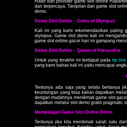
Hadir dari provider game slot online Habaner
dan terpercaya. Tampilan dari game slot onl
demo.
Demo Slot Online – Gates of Olympus
Kali ini yang kami rekomendasikan paling 
olympus. Game slot demo kali ini mengambi
game slot online gacor hari ini gampang mena
Demo Slot Online – Queen of Alexandria
Untuk yang terakhir ini terdapat pada
rtp slot
yang kami bahas kali ini yaitu mencapai angka
Tentunya ada saja yang selalu bertanya j
keuntungan yang bisa kalian dapatkan melal
dengan mudahnya menikmati game slot gacor 
dapatkan melalui slot demo gratis pragmatic s
Mempelajari Game Slot Online Demo
Tentunya jika kita menikmati salah satu dar
permainan tersebut, Kondisi untuk dapat m