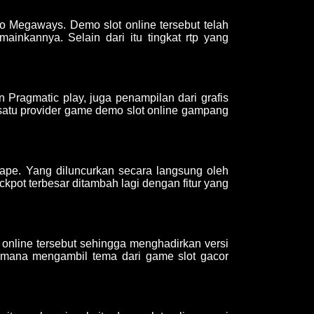
o Megaways. Demo slot online tersebut telah
nkannya. Selain dari itu tingkat rtp yang
 Pragmatic play, juga penampilan dari grafis
 satu provider game demo slot online gampang
e. Yang diluncurkan secara langsung oleh
kpot terbesar ditambah lagi dengan fitur yang
 online tersebut sehingga menghadirkan versi
imana mengambil tema dari game slot gacor