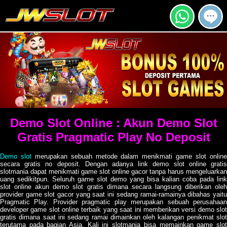
Demo Slot Online : Akun Demo Slot
Gratis Pragmatic Play No Deposit
Demo slot
merupakan sebuah metode dalam menikmati game slot onlin
secara gratis no deposit. Dengan adanya link demo slot online gratis
slotmania dapat menikmati game slot online gacor tanpa harus mengeluarkan
uang sedikitpun. Seluruh game slot demo yang bisa kalian coba pada link
slot online akun demo slot gratis dimana secara langsung diberikan oleh
provider game slot gacor yang saat ini sedang ramai-ramainya dibahas yaitu
Pragmatic Play. Provider pragmatic play merupakan sebuah perusahaan
developer game slot online terbaik yang saat ini memberikan versi demo slot
gratis dimana saat ini sedang ramai dimainkan oleh kalangan penikmat slot
terutama pada bagian Asia. Kali ini slotmania bisa memainkan game slot