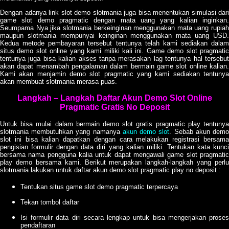
Dengan adanya link slot demo slotmania juga bisa menentukan simulasi dari
game slot demo pragmatic dengan mata uang yang kalian inginkan.
Seumpama Nya jika slotmania berkeinginan menggunakan mata uang rupiah
maupun slotmania mempunyai keinginan menggunakan mata uang USD.
Kedua metode pembayaran tersebut tentunya telah kami sediakan dalam
situs demo slot online yang kami miliki kali ini. Game demo slot pragmatic
tentunya juga bisa kalian akses tanpa merasakan lag tentunya hal tersebut
akan dapat menambah pengalaman dalam bermain game slot online kalian.
Kami akan menjamin demo slot pragmatic yang kami sediakan tentunya
akan membuat slotmania merasa puas.
Langkah – Langkah Daftar Akun Demo Slot Online
Pragmatic Gratis No Deposit
Untuk bisa mulai dalam bermain demo slot gratis pragmatic play tentunya
slotmania membutuhkan yang namanya
akun demo slot
. Sebab akun dem
slot ini bisa kalian dapatkan dengan cara melakukan registrasi bersama
pengisian formulir dengan data diri yang kalian miliki. Tentukan kata kunci
bersama nama pengguna kalia untuk dapat mengawali game slot pragmatic
play demo bersama kami. Berikut merupakan langkah-langkah yang perlu
slotmania lakukan untuk daftar akun demo slot pragmatic play no deposit :
Tentukan situs game slot demo pragmatic terpercaya
Tekan tombol daftar
Isi formulir data diri secara lengkap untuk bisa mengerjakan proses
pendaftaran