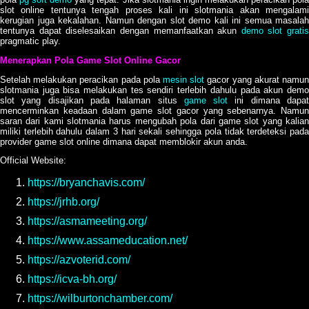
slot online tentunya tengah proses kali ini slotmania akan mengalami
kerugian juga kekalahan. Namun dengan slot demo kali ini semua masalah
tentunya dapat diselesaikan dengan memanfaatkan akun
demo slot gratis
pragmatic play.
Menerapkan Pola Game Slot Online Gacor
Setelah melakukan peracikan pada pola
mesin slot
gacor yang akurat namu
slotmania juga bisa melakukan tes sendiri terlebih dahulu pada akun demo
slot yang disajikan pada halaman situs
game slot
ini dimana dapa
mencerminkan keadaan dalam game slot gacor yang sebenarnya. Namun
saran dari kami slotmania harus mengubah pola dari game slot yang kalian
miliki terlebih dahulu dalam 3 hari sekali sehingga pola tidak terdeteksi pada
provider game slot online dimana dapat memblokir akun anda.
Official Website:
https://bryanchavis.com/
https://jrhb.org/
https://asmameeting.org/
https://www.assameducation.net/
https://azvoterid.com/
https://icva-bh.org/
https://wilburtonchamber.com/