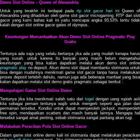
Demo Slot Online – Queen of Alexandria
Untuk yang terakhir ini terdapat pada
rtp slot gacor hari ini
Queen o
Alexandria yang dihadirkan oleh game slot gacor microgaming. RTP dari slot
gacor yang kami bahas kali ini yaitu mencapai angka 93.53% tentu tidak
kalah dengan slot online gacor gates of olympus.
Keuntungan Memanfaatkan Akun Demo Slot Online Pragmatic Play
Gratis
Tentunya ada saja yang selalu bertanya jika ada yang mudah kenapa harus
yang susah. untuk karena itu banyak yang masih belum mengetahui
keuntungan yang bisa kalian dapatkan melalui akun demo slot online
pragmatic play
no deposit. Akun demo slot dapat membantu slotmania untu
bisa dengan mudahnya menikmati game slot gacor tanpa harus melakukan
proses deposit terlebih dahulu, namun juga ada beberapa manfaat yang bisa
kalian dapatkan melalui slot demo gratis pragmatic sebagai berikut :
Mempelajari Game Slot Online Demo
Tentunya jika kita menikmati salah satu dari
togel
dengan uang rupiah asl
kita sebagai pemain tentunya wajib untuk mengerti seperti apa jalan dari
permainan tersebut, Kondisi untuk dapat memperoleh jackpot, memperoleh
free spin, mendapatkan scatters dan masih banyak lainnya. Mengapa hal
tersebut sangat amat penting, sebab slotmania sangat pantang akan rugi.
Melakukan Peracikan Pola Slot Online Gacor
Dalam game slot online demo kali ini slotmania dapat melakukan peracikan
pola
pg soft demo
yang tepat. Jika slotmania ingin melakukan peracikan pol