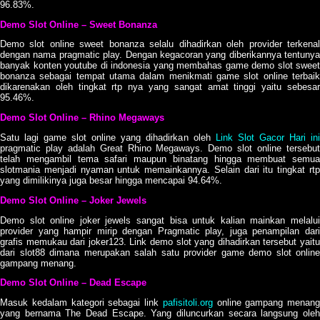
96.83%.
Demo Slot Online – Sweet Bonanza
Demo slot online sweet bonanza selalu dihadirkan oleh provider terkenal
dengan nama pragmatic play. Dengan kegacoran yang diberikannya tentunya
banyak konten youtube di indonesia yang membahas game demo slot sweet
bonanza sebagai tempat utama dalam menikmati game slot online terbaik
dikarenakan oleh tingkat rtp nya yang sangat amat tinggi yaitu sebesar
95.46%.
Demo Slot Online – Rhino Megaways
Satu lagi game slot online yang dihadirkan oleh
Link Slot Gacor Hari in
pragmatic play adalah Great Rhino Megaways. Demo slot online tersebut
telah mengambil tema safari maupun binatang hingga membuat semua
slotmania menjadi nyaman untuk memainkannya. Selain dari itu tingkat rtp
yang dimilikinya juga besar hingga mencapai 94.64%.
Demo Slot Online – Joker Jewels
Demo slot online joker jewels sangat bisa untuk kalian mainkan melalui
provider yang hampir mirip dengan Pragmatic play, juga penampilan dari
grafis memukau dari joker123. Link demo slot yang dihadirkan tersebut yaitu
dari slot88 dimana merupakan salah satu provider game demo slot online
gampang menang.
Demo Slot Online – Dead Escape
Masuk kedalam kategori sebagai link
pafisitoli.org
online gampang menang
yang bernama The Dead Escape. Yang diluncurkan secara langsung oleh