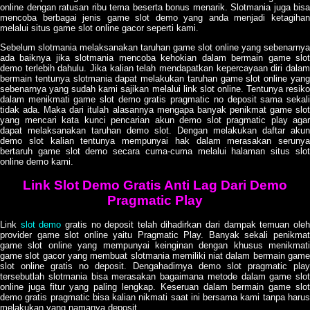
online dengan ratusan ribu tema beserta bonus menarik. Slotmania juga bisa
mencoba berbagai jenis game slot demo yang anda menjadi ketagihan
melalui situs game slot online gacor seperti kami.
Sebelum slotmania melaksanakan taruhan game slot online yang sebenarnya
ada baiknya jika slotmania mencoba kehokian dalam bermain game slot
demo terlebih dahulu. Jika kalian telah mendapatkan kepercayaan diri dalam
bermain tentunya slotmania dapat melakukan taruhan game slot online yang
sebenarnya yang sudah kami sajikan melalui link slot online. Tentunya resiko
dalam menikmati game slot demo gratis pragmatic no deposit sama sekali
tidak ada. Maka dari itulah alasannya mengapa banyak penikmat game slot
yang mencari kata kunci pencarian akun demo slot pragmatic play agar
dapat melaksanakan taruhan demo slot. Dengan melakukan daftar akun
demo slot kalian tentunya mempunyai hak dalam merasakan serunya
bertaruh game slot demo secara cuma-cuma melalui halaman situs slot
online demo kami.
Link Slot Demo Gratis Anti Lag Dari Demo
Pragmatic Play
Link
slot demo
gratis no deposit telah dihadirkan dari dampak temuan ole
provider game slot online yaitu Pragmatic Play. Banyak sekali penikmat
game slot online yang mempunyai keinginan dengan khusus menikmati
game slot gacor yang membuat slotmania memiliki niat dalam bermain game
slot online gratis no deposit. Dengahadirnya demo slot pragmatic play
tersebutlah slotmania bisa merasakan bagaimana metode dalam game slot
online juga fitur yang paling lengkap. Keseruan dalam bermain game slot
demo gratis pragmatic bisa kalian nikmati saat ini bersama kami tanpa harus
melakukan yang namanya deposit.