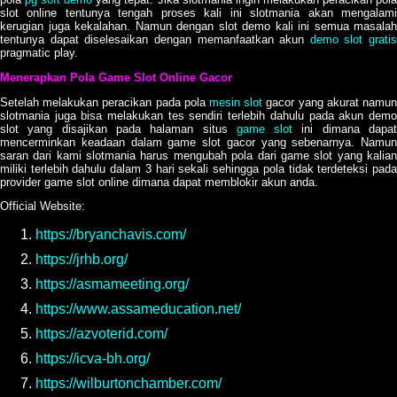
slot online tentunya tengah proses kali ini slotmania akan mengalami
kerugian juga kekalahan. Namun dengan slot demo kali ini semua masalah
tentunya dapat diselesaikan dengan memanfaatkan akun
demo slot gratis
pragmatic play.
Menerapkan Pola Game Slot Online Gacor
Setelah melakukan peracikan pada pola
mesin slot
gacor yang akurat namu
slotmania juga bisa melakukan tes sendiri terlebih dahulu pada akun demo
slot yang disajikan pada halaman situs
game slot
ini dimana dapa
mencerminkan keadaan dalam game slot gacor yang sebenarnya. Namun
saran dari kami slotmania harus mengubah pola dari game slot yang kalian
miliki terlebih dahulu dalam 3 hari sekali sehingga pola tidak terdeteksi pada
provider game slot online dimana dapat memblokir akun anda.
Official Website:
https://bryanchavis.com/
https://jrhb.org/
https://asmameeting.org/
https://www.assameducation.net/
https://azvoterid.com/
https://icva-bh.org/
https://wilburtonchamber.com/