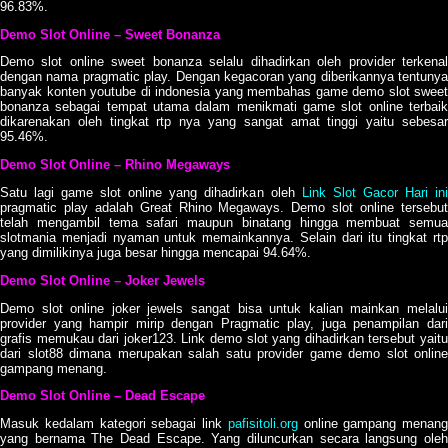
96.83%.
Demo Slot Online – Sweet Bonanza
Demo slot online sweet bonanza selalu dihadirkan oleh provider terkenal
dengan nama pragmatic play. Dengan kegacoran yang diberikannya tentunya
banyak konten youtube di indonesia yang membahas game demo slot sweet
bonanza sebagai tempat utama dalam menikmati game slot online terbaik
dikarenakan oleh tingkat rtp nya yang sangat amat tinggi yaitu sebesar
95.46%.
Demo Slot Online – Rhino Megaways
Satu lagi game slot online yang dihadirkan oleh
Link Slot Gacor Hari in
pragmatic play adalah Great Rhino Megaways. Demo slot online tersebut
telah mengambil tema safari maupun binatang hingga membuat semua
slotmania menjadi nyaman untuk memainkannya. Selain dari itu tingkat rtp
yang dimilikinya juga besar hingga mencapai 94.64%.
Demo Slot Online – Joker Jewels
Demo slot online joker jewels sangat bisa untuk kalian mainkan melalui
provider yang hampir mirip dengan Pragmatic play, juga penampilan dari
grafis memukau dari joker123. Link demo slot yang dihadirkan tersebut yaitu
dari slot88 dimana merupakan salah satu provider game demo slot online
gampang menang.
Demo Slot Online – Dead Escape
Masuk kedalam kategori sebagai link
pafisitoli.org
online gampang menang
yang bernama The Dead Escape. Yang diluncurkan secara langsung oleh