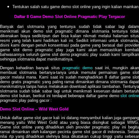
Tentukan salah satu game demo slot online yang ingin kalian mainkan
Daftar 8 Game Demo Slot Online Pragmatic Play Tergacor
Banyak dari slotmania yang tentunya sudah tidak sabar lagi dalam
menikmati akun demo slot pragmatic dimana slotmania tentunya tidak
dikenakan biaya sedikitpun dan bisa kalian nikmati melalui halaman situs
resmi yang telah kami hadirkan kali ini. Sedikit informasi untuk slotmania,
disini kami dengan penuh konsentrasi pada game yang berasal dari provider
game slot demo pragmatic play juga kami akan memastikan kembali
bahwasannya seluruh game slot demo pragmatic play sudah kami tampilkan
sehingga slotmania dapat menikmatinya.
Dengan kehadiran banyak situs
pragmatic demo
saat ini, mungkin aka
membuat slotmania bertanya-tanya untuk memulai permainan game slot
gacor melalui mana. Kami saat ini sudah menghadirkan 8 daftar game slot
demo gratis pragmatic yang paling ramai dimainkan dimana slotmania dapat
menikmatinya tanpa harus melakukan download aplikasi tambahan. Tentunya
slotmania sudah tidak sabar lagi untuk menikmati keseruan dalam bertaruh
demo slot bukan, berikut ini terdapat beberapa daftar game demo
slot onlin
pragmatic play paling gacor :
Demo Slot Online – Wild West Gold
Untuk daftar game slot gacor kali ini datang menyambut kalian juga gampang
menang yaitu Wild West Gold atau yang biasa disingkat sebagai WWG.
Game slot online yang dihadirkan oleh provider pragmatic play ini begitu
ramai dimainkan oleh kalangan pecinta game slot gacor di indonesia. Sebab
nilai rtp yang dihadirkan olehnya bisa dikatakan cukup tinggi yaitu sebesar