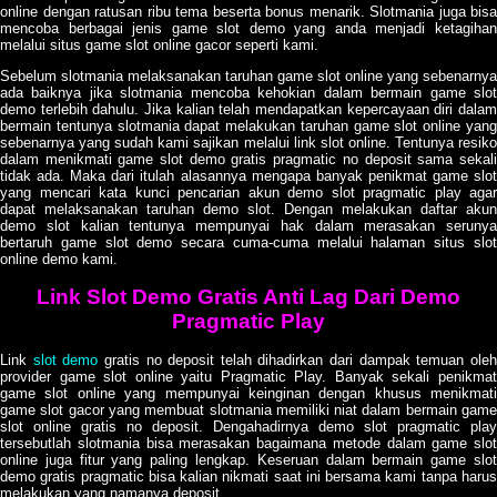
online dengan ratusan ribu tema beserta bonus menarik. Slotmania juga bisa
mencoba berbagai jenis game slot demo yang anda menjadi ketagihan
melalui situs game slot online gacor seperti kami.
Sebelum slotmania melaksanakan taruhan game slot online yang sebenarnya
ada baiknya jika slotmania mencoba kehokian dalam bermain game slot
demo terlebih dahulu. Jika kalian telah mendapatkan kepercayaan diri dalam
bermain tentunya slotmania dapat melakukan taruhan game slot online yang
sebenarnya yang sudah kami sajikan melalui link slot online. Tentunya resiko
dalam menikmati game slot demo gratis pragmatic no deposit sama sekali
tidak ada. Maka dari itulah alasannya mengapa banyak penikmat game slot
yang mencari kata kunci pencarian akun demo slot pragmatic play agar
dapat melaksanakan taruhan demo slot. Dengan melakukan daftar akun
demo slot kalian tentunya mempunyai hak dalam merasakan serunya
bertaruh game slot demo secara cuma-cuma melalui halaman situs slot
online demo kami.
Link Slot Demo Gratis Anti Lag Dari Demo
Pragmatic Play
Link
slot demo
gratis no deposit telah dihadirkan dari dampak temuan ole
provider game slot online yaitu Pragmatic Play. Banyak sekali penikmat
game slot online yang mempunyai keinginan dengan khusus menikmati
game slot gacor yang membuat slotmania memiliki niat dalam bermain game
slot online gratis no deposit. Dengahadirnya demo slot pragmatic play
tersebutlah slotmania bisa merasakan bagaimana metode dalam game slot
online juga fitur yang paling lengkap. Keseruan dalam bermain game slot
demo gratis pragmatic bisa kalian nikmati saat ini bersama kami tanpa harus
melakukan yang namanya deposit.