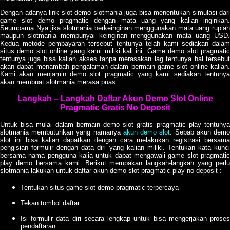
Dengan adanya link slot demo slotmania juga bisa menentukan simulasi dari
game slot demo pragmatic dengan mata uang yang kalian inginkan.
Seumpama Nya jika slotmania berkeinginan menggunakan mata uang rupiah
maupun slotmania mempunyai keinginan menggunakan mata uang USD.
Kedua metode pembayaran tersebut tentunya telah kami sediakan dalam
situs demo slot online yang kami miliki kali ini. Game demo slot pragmatic
tentunya juga bisa kalian akses tanpa merasakan lag tentunya hal tersebut
akan dapat menambah pengalaman dalam bermain game slot online kalian.
Kami akan menjamin demo slot pragmatic yang kami sediakan tentunya
akan membuat slotmania merasa puas.
Langkah – Langkah Daftar Akun Demo Slot Online
Pragmatic Gratis No Deposit
Untuk bisa mulai dalam bermain demo slot gratis pragmatic play tentunya
slotmania membutuhkan yang namanya
akun demo slot
. Sebab akun dem
slot ini bisa kalian dapatkan dengan cara melakukan registrasi bersama
pengisian formulir dengan data diri yang kalian miliki. Tentukan kata kunci
bersama nama pengguna kalia untuk dapat mengawali game slot pragmatic
play demo bersama kami. Berikut merupakan langkah-langkah yang perlu
slotmania lakukan untuk daftar akun demo slot pragmatic play no deposit :
Tentukan situs game slot demo pragmatic terpercaya
Tekan tombol daftar
Isi formulir data diri secara lengkap untuk bisa mengerjakan proses
pendaftaran