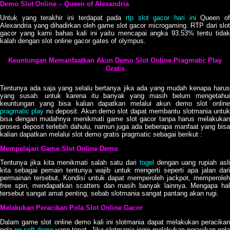
Demo Slot Online – Queen of Alexandria
Untuk yang terakhir ini terdapat pada
rtp slot gacor hari ini
Queen o
Alexandria yang dihadirkan oleh game slot gacor microgaming. RTP dari slot
gacor yang kami bahas kali ini yaitu mencapai angka 93.53% tentu tidak
kalah dengan slot online gacor gates of olympus.
Keuntungan Memanfaatkan Akun Demo Slot Online Pragmatic Play
Gratis
Tentunya ada saja yang selalu bertanya jika ada yang mudah kenapa harus
yang susah. untuk karena itu banyak yang masih belum mengetahui
keuntungan yang bisa kalian dapatkan melalui akun demo slot online
pragmatic play
no deposit. Akun demo slot dapat membantu slotmania untu
bisa dengan mudahnya menikmati game slot gacor tanpa harus melakukan
proses deposit terlebih dahulu, namun juga ada beberapa manfaat yang bisa
kalian dapatkan melalui slot demo gratis pragmatic sebagai berikut :
Mempelajari Game Slot Online Demo
Tentunya jika kita menikmati salah satu dari
togel
dengan uang rupiah asl
kita sebagai pemain tentunya wajib untuk mengerti seperti apa jalan dari
permainan tersebut, Kondisi untuk dapat memperoleh jackpot, memperoleh
free spin, mendapatkan scatters dan masih banyak lainnya. Mengapa hal
tersebut sangat amat penting, sebab slotmania sangat pantang akan rugi.
Melakukan Peracikan Pola Slot Online Gacor
Dalam game slot online demo kali ini slotmania dapat melakukan peracikan
pola
pg soft demo
yang tepat. Jika slotmania ingin melakukan peracikan pol