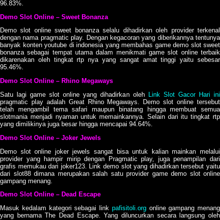
96.83%.
Demo Slot Online – Sweet Bonanza
Demo slot online sweet bonanza selalu dihadirkan oleh provider terkenal
dengan nama pragmatic play. Dengan kegacoran yang diberikannya tentunya
banyak konten youtube di indonesia yang membahas game demo slot sweet
bonanza sebagai tempat utama dalam menikmati game slot online terbaik
dikarenakan oleh tingkat rtp nya yang sangat amat tinggi yaitu sebesar
95.46%.
Demo Slot Online – Rhino Megaways
Satu lagi game slot online yang dihadirkan oleh
Link Slot Gacor Hari in
pragmatic play adalah Great Rhino Megaways. Demo slot online tersebut
telah mengambil tema safari maupun binatang hingga membuat semua
slotmania menjadi nyaman untuk memainkannya. Selain dari itu tingkat rtp
yang dimilikinya juga besar hingga mencapai 94.64%.
Demo Slot Online – Joker Jewels
Demo slot online joker jewels sangat bisa untuk kalian mainkan melalui
provider yang hampir mirip dengan Pragmatic play, juga penampilan dari
grafis memukau dari joker123. Link demo slot yang dihadirkan tersebut yaitu
dari slot88 dimana merupakan salah satu provider game demo slot online
gampang menang.
Demo Slot Online – Dead Escape
Masuk kedalam kategori sebagai link
pafisitoli.org
online gampang menang
yang bernama The Dead Escape. Yang diluncurkan secara langsung oleh