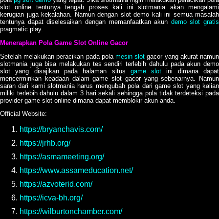
slot online tentunya tengah proses kali ini slotmania akan mengalami
kerugian juga kekalahan. Namun dengan slot demo kali ini semua masalah
tentunya dapat diselesaikan dengan memanfaatkan akun
demo slot gratis
pragmatic play.
Menerapkan Pola Game Slot Online Gacor
Setelah melakukan peracikan pada pola
mesin slot
gacor yang akurat namu
slotmania juga bisa melakukan tes sendiri terlebih dahulu pada akun demo
slot yang disajikan pada halaman situs
game slot
ini dimana dapa
mencerminkan keadaan dalam game slot gacor yang sebenarnya. Namun
saran dari kami slotmania harus mengubah pola dari game slot yang kalian
miliki terlebih dahulu dalam 3 hari sekali sehingga pola tidak terdeteksi pada
provider game slot online dimana dapat memblokir akun anda.
Official Website:
https://bryanchavis.com/
https://jrhb.org/
https://asmameeting.org/
https://www.assameducation.net/
https://azvoterid.com/
https://icva-bh.org/
https://wilburtonchamber.com/