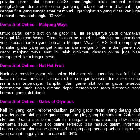
provider game slot gacor slot88 memanglah telah terkenal sebab
menghadirkan demo slot online gampang jackpot terbesar ditambah lagi
dengan fitur yang sangat amat mumpuni juga tingkat rtp yang dihasilkan juga
berhasil menyentuh angka 93.56%.
Demo Slot Online – Mahjong Ways
untuk daftar demo slot online gacor kali ini selanjutnya yaitu dinamakan
sebagai Mahjong Ways. Game slot online tersebut sehingga menghadirkan
versi kedua mereka yang bernama Mahjong Ways 2. PG Soft mempunyai
tampilan grafis yang sangat khas dimana mengambil tema dari game slot
gacor mahjong ways saat ini telah dinikmati dengan online juga bisa
memperoleh keuntungan besar.
Demo Slot Online – Hot Hot Fruit
Hadir dari provider game slot online Habanero slot gacor hot hot fruit bisa
kalian mainkan melalui halaman situs sebagai website demo slot online
resmi dan terpercaya. Tampilan dari game slot online gacor tersebut
bertemakan buah tropis dimana dapat memanjakan mata slotmania saat
bermain game slot demo.
Demo Slot Online – Gates of Olympus
Kali ini yang kami rekomendasikan paling gacor resmi yang datang dari
provider game slot online gacor pragmatic play yang bernamakan Gates of
olympus. Game slot demo kali ini mengambil tema seorang dewa yang
bernama zeus. Demo slot online tersebut bisa masuk dalam informasi
bocoran game slot online gacor hari ini gampang menang sebab tingkat rtp
yang sangat tinggi yaitu mencapai 98.34%.