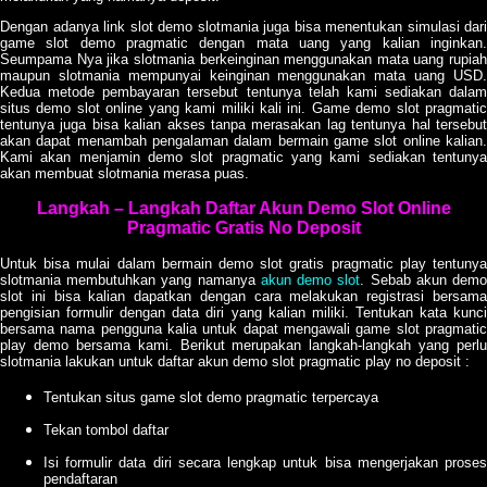
Dengan adanya link slot demo slotmania juga bisa menentukan simulasi dari
game slot demo pragmatic dengan mata uang yang kalian inginkan.
Seumpama Nya jika slotmania berkeinginan menggunakan mata uang rupiah
maupun slotmania mempunyai keinginan menggunakan mata uang USD.
Kedua metode pembayaran tersebut tentunya telah kami sediakan dalam
situs demo slot online yang kami miliki kali ini. Game demo slot pragmatic
tentunya juga bisa kalian akses tanpa merasakan lag tentunya hal tersebut
akan dapat menambah pengalaman dalam bermain game slot online kalian.
Kami akan menjamin demo slot pragmatic yang kami sediakan tentunya
akan membuat slotmania merasa puas.
Langkah – Langkah Daftar Akun Demo Slot Online
Pragmatic Gratis No Deposit
Untuk bisa mulai dalam bermain demo slot gratis pragmatic play tentunya
slotmania membutuhkan yang namanya
akun demo slot
. Sebab akun dem
slot ini bisa kalian dapatkan dengan cara melakukan registrasi bersama
pengisian formulir dengan data diri yang kalian miliki. Tentukan kata kunci
bersama nama pengguna kalia untuk dapat mengawali game slot pragmatic
play demo bersama kami. Berikut merupakan langkah-langkah yang perlu
slotmania lakukan untuk daftar akun demo slot pragmatic play no deposit :
Tentukan situs game slot demo pragmatic terpercaya
Tekan tombol daftar
Isi formulir data diri secara lengkap untuk bisa mengerjakan proses
pendaftaran