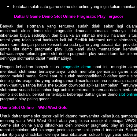
Tentukan salah satu game demo slot online yang ingin kalian mainkan
Daftar 8 Game Demo Slot Online Pragmatic Play Tergacor
Banyak dari slotmania yang tentunya sudah tidak sabar lagi dalam
menikmati akun demo slot pragmatic dimana slotmania tentunya tidak
dikenakan biaya sedikitpun dan bisa kalian nikmati melalui halaman situs
resmi yang telah kami hadirkan kali ini. Sedikit informasi untuk slotmania,
disini kami dengan penuh konsentrasi pada game yang berasal dari provider
game slot demo pragmatic play juga kami akan memastikan kembali
bahwasannya seluruh game slot demo pragmatic play sudah kami tampilkan
sehingga slotmania dapat menikmatinya.
Dengan kehadiran banyak situs
pragmatic demo
saat ini, mungkin aka
membuat slotmania bertanya-tanya untuk memulai permainan game slot
gacor melalui mana. Kami saat ini sudah menghadirkan 8 daftar game slot
demo gratis pragmatic yang paling ramai dimainkan dimana slotmania dapat
menikmatinya tanpa harus melakukan download aplikasi tambahan. Tentunya
slotmania sudah tidak sabar lagi untuk menikmati keseruan dalam bertaruh
demo slot bukan, berikut ini terdapat beberapa daftar game demo
slot onlin
pragmatic play paling gacor :
Demo Slot Online – Wild West Gold
Untuk daftar game slot gacor kali ini datang menyambut kalian juga gampang
menang yaitu Wild West Gold atau yang biasa disingkat sebagai WWG.
Game slot online yang dihadirkan oleh provider pragmatic play ini begitu
ramai dimainkan oleh kalangan pecinta game slot gacor di indonesia. Sebab
nilai rtp yang dihadirkan olehnya bisa dikatakan cukup tinggi yaitu sebesar