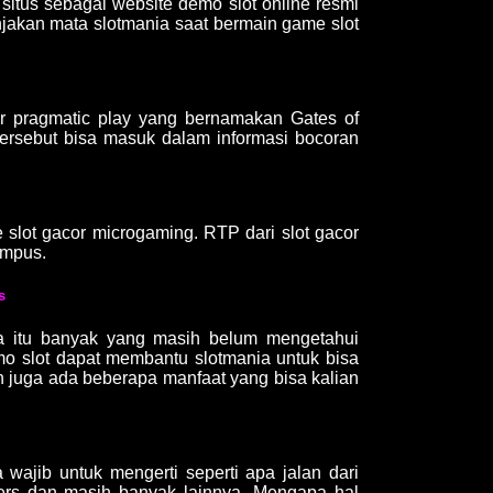
 situs sebagai website demo slot online resmi
njakan mata slotmania saat bermain game slot
or pragmatic play yang bernamakan Gates of
ersebut bisa masuk dalam informasi bocoran
.
slot gacor microgaming. RTP dari slot gacor
ympus.
s
na itu banyak yang masih belum mengetahui
o slot dapat membantu slotmania untuk bisa
 juga ada beberapa manfaat yang bisa kalian
wajib untuk mengerti seperti apa jalan dari
ters dan masih banyak lainnya. Mengapa hal