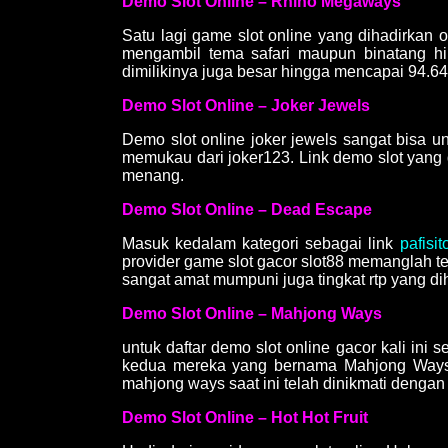
Demo Slot Online – Rhino Megaways
Satu lagi game slot online yang dihadirkan 
mengambil tema safari maupun binatang hi
dimilikinya juga besar hingga mencapai 94.6
Demo Slot Online – Joker Jewels
Demo slot online joker jewels sangat bisa u
memukau dari joker123. Link demo slot yang 
menang.
Demo Slot Online – Dead Escape
Masuk kedalam kategori sebagai link
pafisit
provider game slot gacor slot88 memanglah te
sangat amat mumpuni juga tingkat rtp yang d
Demo Slot Online – Mahjong Ways
untuk daftar demo slot online gacor kali in
kedua mereka yang bernama Mahjong Ways 2
mahjong ways saat ini telah dinikmati denga
Demo Slot Online – Hot Hot Fruit