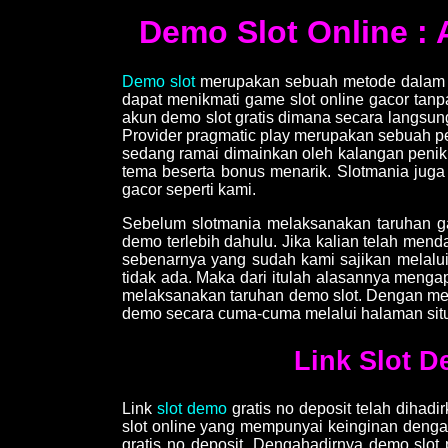
Demo Slot Online : 
Demo slot
merupakan sebuah metode dalam men
dapat menikmati game slot online gacor tanp
akun demo slot gratis dimana secara langsung
Provider pragmatic play merupakan sebuah per
sedang ramai dimainkan oleh kalangan penikm
tema beserta bonus menarik. Slotmania juga
gacor seperti kami.
Sebelum slotmania melaksanakan taruhan ga
demo terlebih dahulu. Jika kalian telah men
sebenarnya yang sudah kami sajikan melalui 
tidak ada. Maka dari itulah alasannya menga
melaksanakan taruhan demo slot. Dengan mel
demo secara cuma-cuma melalui halaman situ
Link Slot D
Link
slot demo
gratis no deposit telah dihad
slot online yang mempunyai keinginan denga
gratis no deposit. Dengahadirnya demo slot