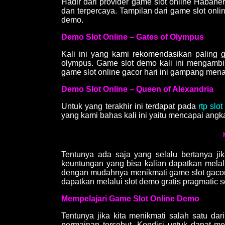
Hadir dari provider game slot online Habaner
dan terpercaya. Tampilan dari game slot onl
demo.
Demo Slot Online – Gates of Olympus
Kali ini yang kami rekomendasikan paling 
olympus. Game slot demo kali ini mengambi
game slot online gacor hari ini gampang mena
Demo Slot Online – Queen of Alexandria
Untuk yang terakhir ini terdapat pada
rtp slot
yang kami bahas kali ini yaitu mencapai angka
Tentunya ada saja yang selalu bertanya j
keuntungan yang bisa kalian dapatkan melal
dengan mudahnya menikmati game slot gacor 
dapatkan melalui slot demo gratis pragmatic s
Mempelajari Game Slot Online Demo
Tentunya jika kita menikmati salah satu dar
permainan tersebut, Kondisi untuk dapat m