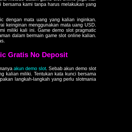
ini bersama kami tanpa harus melakukan yang
ic dengan mata uang yang kalian inginkan.
yai keinginan menggunakan mata uang USD.
i miliki kali ini. Game demo slot pragmatic
aman dalam bermain game slot online kalian.
as.
c Gratis No Deposit
amanya
akun demo slot
. Sebab akun demo slot
ng kalian miliki. Tentukan kata kunci bersama
pakan langkah-langkah yang perlu slotmania