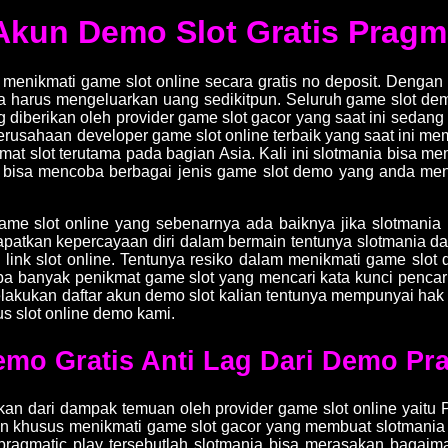
Akun Demo Slot Gratis Pragm
ikmati game slot online secara gratis no deposit. Dengan ad
a harus mengeluarkan uang sedikitpun. Seluruh game slot demo
 diberikan oleh provider game slot gacor yang saat ini sedang
usahaan developer game slot online terbaik yang saat ini memb
at slot terutama pada bagian Asia. Kali ini slotmania bisa me
 bisa mencoba berbagai jenis game slot demo yang anda menja
me slot online yang sebenarnya ada baiknya jika slotmani
dapatkan kepercayaan diri dalam bermain tentunya slotmania d
link slot online. Tentunya resiko dalam menikmati game slot 
pa banyak penikmat game slot yang mencari kata kunci pencar
akukan daftar akun demo slot kalian tentunya mempunyai hak
s slot online demo kami.
emo Gratis Anti Lag Dari Demo Pr
irkan dari dampak temuan oleh provider game slot online yaitu
n khusus menikmati game slot gacor yang membuat slotmania m
 pragmatic play tersebutlah slotmania bisa merasakan bagaima