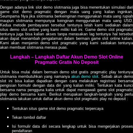
Dengan adanya link slot demo slotmania juga bisa menentukan simulasi dari
game slot demo pragmatic dengan mata uang yang kalian inginkan.
Seumpama Nya jika slotmania berkeinginan menggunakan mata uang rupiah
maupun slotmania mempunyai keinginan menggunakan mata uang USD.
Kedua metode pembayaran tersebut tentunya telah kami sediakan dalam
situs demo slot online yang kami miliki kali ini. Game demo slot pragmatic
tentunya juga bisa kalian akses tanpa merasakan lag tentunya hal tersebut
akan dapat menambah pengalaman dalam bermain game slot online kalian.
Kami akan menjamin demo slot pragmatic yang kami sediakan tentunya
akan membuat slotmania merasa puas.
Langkah – Langkah Daftar Akun Demo Slot Online
Pragmatic Gratis No Deposit
Untuk bisa mulai dalam bermain demo slot gratis pragmatic play tentunya
slotmania membutuhkan yang namanya
akun demo slot
. Sebab akun dem
slot ini bisa kalian dapatkan dengan cara melakukan registrasi bersama
pengisian formulir dengan data diri yang kalian miliki. Tentukan kata kunci
bersama nama pengguna kalia untuk dapat mengawali game slot pragmatic
play demo bersama kami. Berikut merupakan langkah-langkah yang perlu
slotmania lakukan untuk daftar akun demo slot pragmatic play no deposit :
Tentukan situs game slot demo pragmatic terpercaya
Tekan tombol daftar
Isi formulir data diri secara lengkap untuk bisa mengerjakan proses
pendaftaran