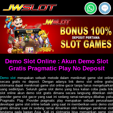
Demo Slot Online : Akun Demo Slot
Gratis Pragmatic Play No Deposit
Demo slot
merupakan sebuah metode dalam menikmati game slot onlin
secara gratis no deposit. Dengan adanya link demo slot online gratis
slotmania dapat menikmati game slot online gacor tanpa harus mengeluarkan
uang sedikitpun. Seluruh game slot demo yang bisa kalian coba pada link
slot online akun demo slot gratis dimana secara langsung diberikan oleh
provider game slot gacor yang saat ini sedang ramai-ramainya dibahas yaitu
Pragmatic Play. Provider pragmatic play merupakan sebuah perusahaan
developer game slot online terbaik yang saat ini memberikan versi demo slot
gratis dimana saat ini sedang ramai dimainkan oleh kalangan penikmat slot
terutama pada bagian Asia. Kali ini slotmania bisa memainkan game slot