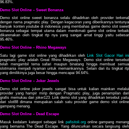
96.83%.
Demo Slot Online – Sweet Bonanza
Demo slot online sweet bonanza selalu dihadirkan oleh provider terkenal
dengan nama pragmatic play. Dengan kegacoran yang diberikannya tentunya
banyak konten youtube di indonesia yang membahas game demo slot sweet
bonanza sebagai tempat utama dalam menikmati game slot online terbaik
dikarenakan oleh tingkat rtp nya yang sangat amat tinggi yaitu sebesar
95.46%.
Demo Slot Online – Rhino Megaways
Satu lagi game slot online yang dihadirkan oleh
Link Slot Gacor Hari in
pragmatic play adalah Great Rhino Megaways. Demo slot online tersebut
telah mengambil tema safari maupun binatang hingga membuat semua
slotmania menjadi nyaman untuk memainkannya. Selain dari itu tingkat rtp
yang dimilikinya juga besar hingga mencapai 94.64%.
Demo Slot Online – Joker Jewels
Demo slot online joker jewels sangat bisa untuk kalian mainkan melalui
provider yang hampir mirip dengan Pragmatic play, juga penampilan dari
grafis memukau dari joker123. Link demo slot yang dihadirkan tersebut yaitu
dari slot88 dimana merupakan salah satu provider game demo slot online
gampang menang.
Demo Slot Online – Dead Escape
Masuk kedalam kategori sebagai link
pafisitoli.org
online gampang menang
yang bernama The Dead Escape. Yang diluncurkan secara langsung oleh