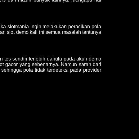
ika slotmania ingin melakukan peracikan pola
an slot demo kali ini semua masalah tentunya
 tes sendiri terlebih dahulu pada akun demo
t gacor yang sebenarnya. Namun saran dari
 sehingga pola tidak terdeteksi pada provider