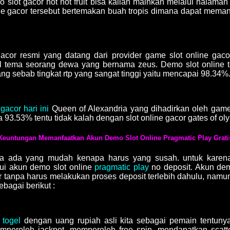
o slot gacor hot hot fruit bisa kalian mainkan melalui halaman
ine gacor tersebut bertemakan buah tropis dimana dapat mema
gacor resmi yang datang dari provider game slot online gac
l tema seorang dewa yang bernama zeus. Demo slot online t
ng sebab tingkat rtp yang sangat tinggi yaitu mencapai 98.34%
 gacor hari ini
Queen of Alexandria yang dihadirkan oleh game 
 93.53% tentu tidak kalah dengan slot online gacor gates of ol
Keuntungan Memanfaatkan Akun Demo Slot Online Pragmatic Play Grati
ika ada yang mudah kenapa harus yang susah. untuk kare
ui akun demo slot online
pragmatic play
no deposit. Akun dem
tanpa harus melakukan proses deposit terlebih dahulu, namun
ebagai berikut :
i
togel
dengan uang rupiah asli kita sebagai pemain tentunya 
emperoleh jackpot, memperoleh free spin, mendapatkan scat