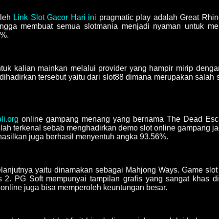
oleh
Link Slot Gacor Hari ini
pragmatic play adalah Great Rhin
ngga membuat semua slotmania menjadi nyaman untuk memai
4%.
ntuk kalian mainkan melalui provider yang hampir mirip dengan
dihadirkan tersebut yaitu dari slot88 dimana merupakan salah
oli.org
online gampang menang yang bernama The Dead Escap
lah terkenal sebab menghadirkan demo slot online gampang jac
ihasilkan juga berhasil menyentuh angka 93.56%.
i selanjutnya yaitu dinamakan sebagai Mahjong Ways. Game slot
. PG Soft mempunyai tampilan grafis yang sangat khas d
n online juga bisa memperoleh keuntungan besar.