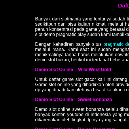
Daf
Banyak dari slotmania yang tentunya sudah t
sedikitpun dan bisa kalian nikmati melalui h
penuh konsentrasi pada game yang berasal d
slot demo pragmatic play sudah kami tampilk
Dengan kehadiran banyak situs
pragmatic 
melalui mana. Kami saat ini sudah mengha
menikmatinya tanpa harus melakukan downloa
demo slot bukan, berikut ini terdapat bebera
Demo Slot Online – Wild West Gold
Untuk daftar game slot gacor kali ini dat
Game slot online yang dihadirkan oleh provide
rtp yang dihadirkan olehnya bisa dikatakan cu
Demo Slot Online – Sweet Bonanza
Demo slot online sweet bonanza selalu diha
banyak konten youtube di indonesia yang m
dikarenakan oleh tingkat rtp nya yang sangat 