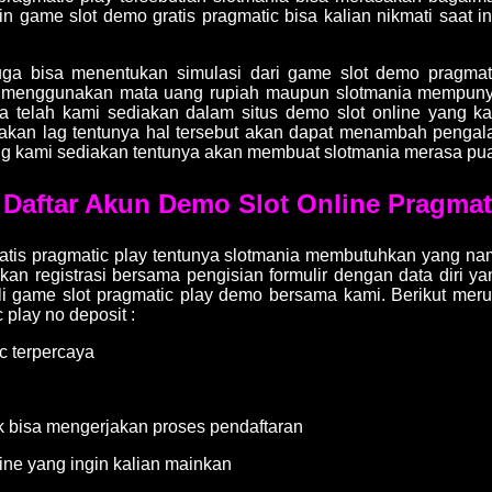
n game slot demo gratis pragmatic bisa kalian nikmati saat 
uga bisa menentukan simulasi dari game slot demo pragmat
n menggunakan mata uang rupiah maupun slotmania mempun
telah kami sediakan dalam situs demo slot online yang kam
sakan lag tentunya hal tersebut akan dapat menambah pengal
g kami sediakan tentunya akan membuat slotmania merasa pu
Daftar Akun Demo Slot Online Pragmati
ratis pragmatic play tentunya slotmania membutuhkan yang n
an registrasi bersama pengisian formulir dengan data diri ya
 game slot pragmatic play demo bersama kami. Berikut meru
 play no deposit :
c terpercaya
tuk bisa mengerjakan proses pendaftaran
ine yang ingin kalian mainkan