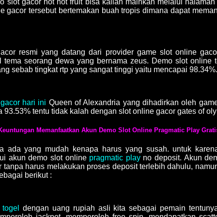
o slot gacor hot hot fruit bisa kalian mainkan melalui halaman
ine gacor tersebut bertemakan buah tropis dimana dapat mema
gacor resmi yang datang dari provider game slot online gac
l tema seorang dewa yang bernama zeus. Demo slot online t
ng sebab tingkat rtp yang sangat tinggi yaitu mencapai 98.34%
 gacor hari ini
Queen of Alexandria yang dihadirkan oleh game 
 93.53% tentu tidak kalah dengan slot online gacor gates of ol
Keuntungan Memanfaatkan Akun Demo Slot Online Pragmatic Play Grati
ika ada yang mudah kenapa harus yang susah. untuk kare
ui akun demo slot online
pragmatic play
no deposit. Akun dem
tanpa harus melakukan proses deposit terlebih dahulu, namun
ebagai berikut :
i
togel
dengan uang rupiah asli kita sebagai pemain tentunya 
emperoleh jackpot, memperoleh free spin, mendapatkan scat