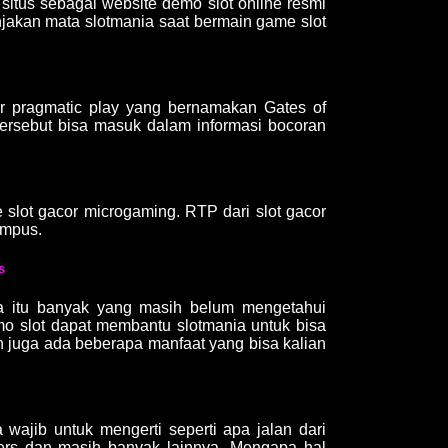
 situs sebagai website demo slot online resmi
njakan mata slotmania saat bermain game slot
or pragmatic play yang bernamakan Gates of
ersebut bisa masuk dalam informasi bocoran
.
slot gacor microgaming. RTP dari slot gacor
ympus.
s
na itu banyak yang masih belum mengetahui
o slot dapat membantu slotmania untuk bisa
 juga ada beberapa manfaat yang bisa kalian
wajib untuk mengerti seperti apa jalan dari
ters dan masih banyak lainnya. Mengapa hal