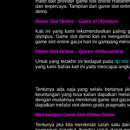
Hadir dari provider game slot online Habaner
dan terpercaya. Tampilan dari game slot onl
demo.
Demo Slot Online – Gates of Olympus
Kali ini yang kami rekomendasikan paling 
olympus. Game slot demo kali ini mengambi
game slot online gacor hari ini gampang mena
Demo Slot Online – Queen of Alexandria
Untuk yang terakhir ini terdapat pada
rtp slot
yang kami bahas kali ini yaitu mencapai angka
Tentunya ada saja yang selalu bertanya j
keuntungan yang bisa kalian dapatkan melal
dengan mudahnya menikmati game slot gacor 
dapatkan melalui slot demo gratis pragmatic s
Mempelajari Game Slot Online Demo
Tentunya jika kita menikmati salah satu dar
permainan tersebut, Kondisi untuk dapat m