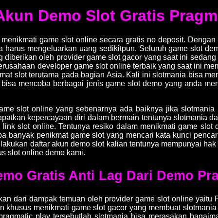
Akun Demo Slot Gratis Pragm
ikmati game slot online secara gratis no deposit. Dengan ad
a harus mengeluarkan uang sedikitpun. Seluruh game slot demo
 diberikan oleh provider game slot gacor yang saat ini sedang
usahaan developer game slot online terbaik yang saat ini memb
at slot terutama pada bagian Asia. Kali ini slotmania bisa me
 bisa mencoba berbagai jenis game slot demo yang anda menja
me slot online yang sebenarnya ada baiknya jika slotmani
dapatkan kepercayaan diri dalam bermain tentunya slotmania d
link slot online. Tentunya resiko dalam menikmati game slot 
pa banyak penikmat game slot yang mencari kata kunci pencar
akukan daftar akun demo slot kalian tentunya mempunyai hak
s slot online demo kami.
emo Gratis Anti Lag Dari Demo Pr
irkan dari dampak temuan oleh provider game slot online yaitu
n khusus menikmati game slot gacor yang membuat slotmania m
 pragmatic play tersebutlah slotmania bisa merasakan bagaima