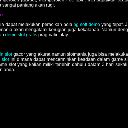
a sangat pantang akan rugi.
or
nia dapat melakukan peracikan pola
pg soft demo
yang tepat. J
 slotmania akan mengalami kerugian juga kekalahan. Namun deng
kun
demo slot gratis
pragmatic play.
n slot
gacor yang akurat namun slotmania juga bisa melakukan
 slot
ini dimana dapat mencerminkan keadaan dalam game slo
 slot yang kalian miliki terlebih dahulu dalam 3 hari sekali
n anda.