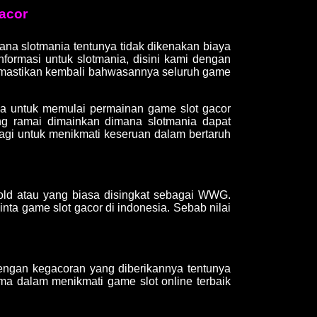
acor
ana slotmania tentunya tidak dikenakan biaya
informasi untuk slotmania, disini kami dengan
memastikan kembali bahwasannya seluruh game
ya untuk memulai permainan game slot gacor
ng ramai dimainkan dimana slotmania dapat
agi untuk menikmati keseruan dalam bertaruh
old atau yang biasa disingkat sebagai WWG.
inta game slot gacor di indonesia. Sebab nilai
Dengan kegacoran yang diberikannya tentunya
a dalam menikmati game slot online terbaik