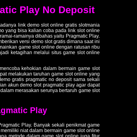
atic Play No Deposit
anya link demo slot online gratis slotmania
 yang bisa kalian coba pada link slot online
 ramai-ramainya dibahas yaitu Pragmatic Play.
erikan versi demo slot gratis dimana saat ini
mainkan game slot online dengan ratusan ribu
di ketagihan melalui situs game slot online
a mencoba kehokian dalam bermain game slot
apat melakukan taruhan game slot online yang
demo gratis pragmatic no deposit sama sekali
ian akun demo slot pragmatic play agar dapat
 dalam merasakan serunya bertaruh game slot
agmatic Play
 Pragmatic Play. Banyak sekali penikmat game
emiliki niat dalam bermain game slot online
na metode dalam game slot online juga fitur