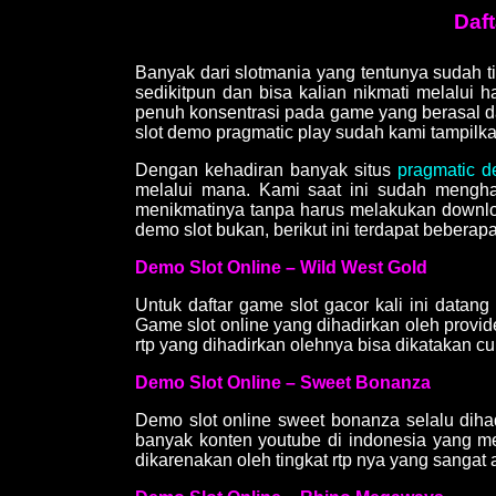
Daf
Banyak dari slotmania yang tentunya sudah t
sedikitpun dan bisa kalian nikmati melalui h
penuh konsentrasi pada game yang berasal d
slot demo pragmatic play sudah kami tampilk
Dengan kehadiran banyak situs
pragmatic 
melalui mana. Kami saat ini sudah mengha
menikmatinya tanpa harus melakukan downloa
demo slot bukan, berikut ini terdapat bebera
Demo Slot Online – Wild West Gold
Untuk daftar game slot gacor kali ini dat
Game slot online yang dihadirkan oleh provide
rtp yang dihadirkan olehnya bisa dikatakan cu
Demo Slot Online – Sweet Bonanza
Demo slot online sweet bonanza selalu diha
banyak konten youtube di indonesia yang m
dikarenakan oleh tingkat rtp nya yang sangat 