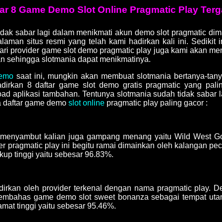
tar 8 Game Demo Slot Online Pragmatic Play Terg
idak sabar lagi dalam menikmati akun demo slot pragmatic dim
alaman situs resmi yang telah kami hadirkan kali ini. Sedikit 
ari provider game slot demo pragmatic play juga kami akan 
an sehingga slotmania dapat menikmatinya.
demo
saat ini, mungkin akan membuat slotmania bertanya-tan
dirkan 8 daftar game slot demo gratis pragmatic yang pali
d aplikasi tambahan. Tentunya slotmania sudah tidak sabar l
pa daftar game demo
slot online
pragmatic play paling gacor :
ang menyambut kalian juga gampang menang yaitu Wild West G
r pragmatic play ini begitu ramai dimainkan oleh kalangan pec
kup tinggi yaitu sebesar 96.83%.
dirkan oleh provider terkenal dengan nama pragmatic play. 
embahas game demo slot sweet bonanza sebagai tempat utam
amat tinggi yaitu sebesar 95.46%.