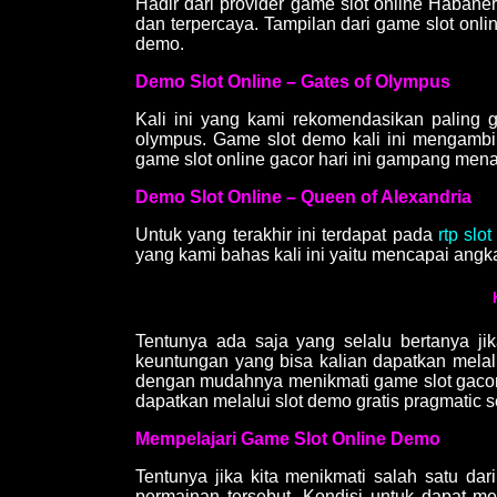
Hadir dari provider game slot online Habaner
dan terpercaya. Tampilan dari game slot onl
demo.
Demo Slot Online – Gates of Olympus
Kali ini yang kami rekomendasikan paling 
olympus. Game slot demo kali ini mengambi
game slot online gacor hari ini gampang mena
Demo Slot Online – Queen of Alexandria
Untuk yang terakhir ini terdapat pada
rtp slot
yang kami bahas kali ini yaitu mencapai angka
Tentunya ada saja yang selalu bertanya j
keuntungan yang bisa kalian dapatkan melal
dengan mudahnya menikmati game slot gacor 
dapatkan melalui slot demo gratis pragmatic s
Mempelajari Game Slot Online Demo
Tentunya jika kita menikmati salah satu dar
permainan tersebut, Kondisi untuk dapat m