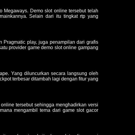
o Megaways. Demo slot online tersebut telah
nkannya. Selain dari itu tingkat rtp yang
 Pragmatic play, juga penampilan dari grafis
 satu provider game demo slot online gampang
e. Yang diluncurkan secara langsung oleh
kpot terbesar ditambah lagi dengan fitur yang
 online tersebut sehingga menghadirkan versi
imana mengambil tema dari game slot gacor