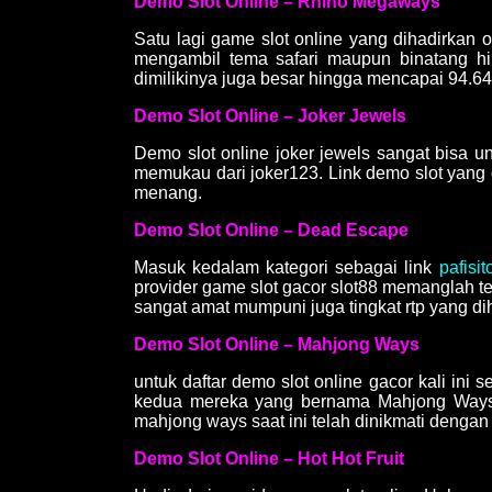
Demo Slot Online – Rhino Megaways
Satu lagi game slot online yang dihadirkan 
mengambil tema safari maupun binatang hi
dimilikinya juga besar hingga mencapai 94.6
Demo Slot Online – Joker Jewels
Demo slot online joker jewels sangat bisa u
memukau dari joker123. Link demo slot yang 
menang.
Demo Slot Online – Dead Escape
Masuk kedalam kategori sebagai link
pafisit
provider game slot gacor slot88 memanglah te
sangat amat mumpuni juga tingkat rtp yang d
Demo Slot Online – Mahjong Ways
untuk daftar demo slot online gacor kali in
kedua mereka yang bernama Mahjong Ways 2
mahjong ways saat ini telah dinikmati denga
Demo Slot Online – Hot Hot Fruit