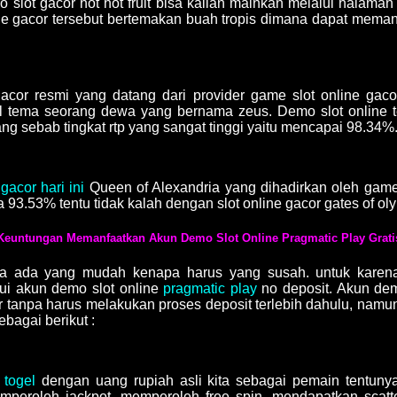
o slot gacor hot hot fruit bisa kalian mainkan melalui halaman
ine gacor tersebut bertemakan buah tropis dimana dapat mema
gacor resmi yang datang dari provider game slot online gac
l tema seorang dewa yang bernama zeus. Demo slot online t
ng sebab tingkat rtp yang sangat tinggi yaitu mencapai 98.34%
 gacor hari ini
Queen of Alexandria yang dihadirkan oleh game 
 93.53% tentu tidak kalah dengan slot online gacor gates of ol
Keuntungan Memanfaatkan Akun Demo Slot Online Pragmatic Play Grati
ika ada yang mudah kenapa harus yang susah. untuk kare
ui akun demo slot online
pragmatic play
no deposit. Akun dem
tanpa harus melakukan proses deposit terlebih dahulu, namun
ebagai berikut :
i
togel
dengan uang rupiah asli kita sebagai pemain tentunya 
emperoleh jackpot, memperoleh free spin, mendapatkan scat