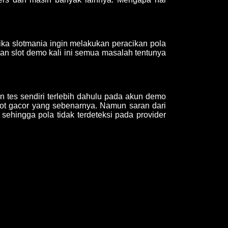
ika slotmania ingin melakukan peracikan pola
an slot demo kali ini semua masalah tentunya
 tes sendiri terlebih dahulu pada akun demo
t gacor yang sebenarnya. Namun saran dari
 sehingga pola tidak terdeteksi pada provider