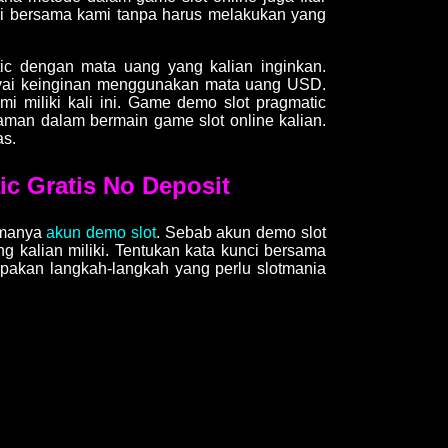
ini bersama kami tanpa harus melakukan yang
ic dengan mata uang yang kalian inginkan.
yai keinginan menggunakan mata uang USD.
i miliki kali ini. Game demo slot pragmatic
aman dalam bermain game slot online kalian.
as.
c Gratis No Deposit
amanya
akun demo slot
. Sebab akun demo slot
ng kalian miliki. Tentukan kata kunci bersama
pakan langkah-langkah yang perlu slotmania