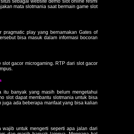
 situs sebagai website demo slot online resmi
njakan mata slotmania saat bermain game slot
or pragmatic play yang bernamakan Gates of
ersebut bisa masuk dalam informasi bocoran
.
slot gacor microgaming. RTP dari slot gacor
ympus.
s
na itu banyak yang masih belum mengetahui
o slot dapat membantu slotmania untuk bisa
 juga ada beberapa manfaat yang bisa kalian
wajib untuk mengerti seperti apa jalan dari
ters dan masih banyak lainnya. Mengapa hal