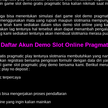
n game slot demo gratis pragmatic bisa kalian nikmati saat 
uga bisa menentukan simulasi dari game slot demo pragmat
n menggunakan mata uang rupiah maupun slotmania mempun
telah kami sediakan dalam situs demo slot online yang kam
sakan lag tentunya hal tersebut akan dapat menambah pengal
g kami sediakan tentunya akan membuat slotmania merasa pu
Daftar Akun Demo Slot Online Pragmati
ratis pragmatic play tentunya slotmania membutuhkan yang n
an registrasi bersama pengisian formulir dengan data diri ya
 game slot pragmatic play demo bersama kami. Berikut meru
 play no deposit :
c terpercaya
tuk bisa mengerjakan proses pendaftaran
ine yang ingin kalian mainkan