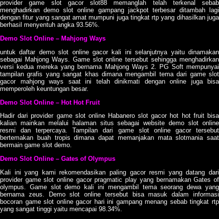
provider game slot gacor slot88 memanglah telah terkenal sebab
menghadirkan demo slot online gampang jackpot terbesar ditambah lagi
dengan fitur yang sangat amat mumpuni juga tingkat rtp yang dihasilkan juga
berhasil menyentuh angka 93.56%.
Demo Slot Online – Mahjong Ways
untuk daftar demo slot online gacor kali ini selanjutnya yaitu dinamakan
sebagai Mahjong Ways. Game slot online tersebut sehingga menghadirkan
versi kedua mereka yang bernama Mahjong Ways 2. PG Soft mempunyai
tampilan grafis yang sangat khas dimana mengambil tema dari game slot
gacor mahjong ways saat ini telah dinikmati dengan online juga bisa
memperoleh keuntungan besar.
Demo Slot Online – Hot Hot Fruit
Hadir dari provider game slot online Habanero slot gacor hot hot fruit bisa
kalian mainkan melalui halaman situs sebagai website demo slot online
resmi dan terpercaya. Tampilan dari game slot online gacor tersebut
bertemakan buah tropis dimana dapat memanjakan mata slotmania saat
bermain game slot demo.
Demo Slot Online – Gates of Olympus
Kali ini yang kami rekomendasikan paling gacor resmi yang datang dari
provider game slot online gacor pragmatic play yang bernamakan Gates of
olympus. Game slot demo kali ini mengambil tema seorang dewa yang
bernama zeus. Demo slot online tersebut bisa masuk dalam informasi
bocoran game slot online gacor hari ini gampang menang sebab tingkat rtp
yang sangat tinggi yaitu mencapai 98.34%.