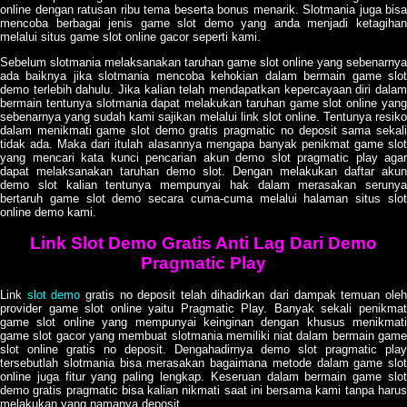
online dengan ratusan ribu tema beserta bonus menarik. Slotmania juga bisa
mencoba berbagai jenis game slot demo yang anda menjadi ketagihan
melalui situs game slot online gacor seperti kami.
Sebelum slotmania melaksanakan taruhan game slot online yang sebenarnya
ada baiknya jika slotmania mencoba kehokian dalam bermain game slot
demo terlebih dahulu. Jika kalian telah mendapatkan kepercayaan diri dalam
bermain tentunya slotmania dapat melakukan taruhan game slot online yang
sebenarnya yang sudah kami sajikan melalui link slot online. Tentunya resiko
dalam menikmati game slot demo gratis pragmatic no deposit sama sekali
tidak ada. Maka dari itulah alasannya mengapa banyak penikmat game slot
yang mencari kata kunci pencarian akun demo slot pragmatic play agar
dapat melaksanakan taruhan demo slot. Dengan melakukan daftar akun
demo slot kalian tentunya mempunyai hak dalam merasakan serunya
bertaruh game slot demo secara cuma-cuma melalui halaman situs slot
online demo kami.
Link Slot Demo Gratis Anti Lag Dari Demo
Pragmatic Play
Link
slot demo
gratis no deposit telah dihadirkan dari dampak temuan ole
provider game slot online yaitu Pragmatic Play. Banyak sekali penikmat
game slot online yang mempunyai keinginan dengan khusus menikmati
game slot gacor yang membuat slotmania memiliki niat dalam bermain game
slot online gratis no deposit. Dengahadirnya demo slot pragmatic play
tersebutlah slotmania bisa merasakan bagaimana metode dalam game slot
online juga fitur yang paling lengkap. Keseruan dalam bermain game slot
demo gratis pragmatic bisa kalian nikmati saat ini bersama kami tanpa harus
melakukan yang namanya deposit.