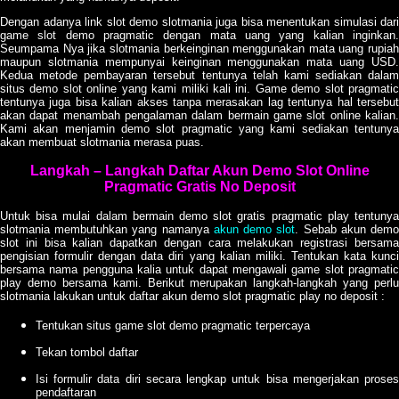
Dengan adanya link slot demo slotmania juga bisa menentukan simulasi dari
game slot demo pragmatic dengan mata uang yang kalian inginkan.
Seumpama Nya jika slotmania berkeinginan menggunakan mata uang rupiah
maupun slotmania mempunyai keinginan menggunakan mata uang USD.
Kedua metode pembayaran tersebut tentunya telah kami sediakan dalam
situs demo slot online yang kami miliki kali ini. Game demo slot pragmatic
tentunya juga bisa kalian akses tanpa merasakan lag tentunya hal tersebut
akan dapat menambah pengalaman dalam bermain game slot online kalian.
Kami akan menjamin demo slot pragmatic yang kami sediakan tentunya
akan membuat slotmania merasa puas.
Langkah – Langkah Daftar Akun Demo Slot Online
Pragmatic Gratis No Deposit
Untuk bisa mulai dalam bermain demo slot gratis pragmatic play tentunya
slotmania membutuhkan yang namanya
akun demo slot
. Sebab akun dem
slot ini bisa kalian dapatkan dengan cara melakukan registrasi bersama
pengisian formulir dengan data diri yang kalian miliki. Tentukan kata kunci
bersama nama pengguna kalia untuk dapat mengawali game slot pragmatic
play demo bersama kami. Berikut merupakan langkah-langkah yang perlu
slotmania lakukan untuk daftar akun demo slot pragmatic play no deposit :
Tentukan situs game slot demo pragmatic terpercaya
Tekan tombol daftar
Isi formulir data diri secara lengkap untuk bisa mengerjakan proses
pendaftaran