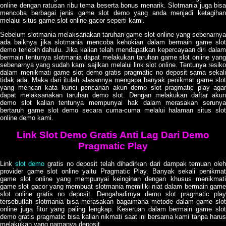
online dengan ratusan ribu tema beserta bonus menarik. Slotmania juga bisa
mencoba berbagai jenis game slot demo yang anda menjadi ketagihan
melalui situs game slot online gacor seperti kami.
Sebelum slotmania melaksanakan taruhan game slot online yang sebenarnya
ada baiknya jika slotmania mencoba kehokian dalam bermain game slot
demo terlebih dahulu. Jika kalian telah mendapatkan kepercayaan diri dalam
bermain tentunya slotmania dapat melakukan taruhan game slot online yang
sebenarnya yang sudah kami sajikan melalui link slot online. Tentunya resiko
dalam menikmati game slot demo gratis pragmatic no deposit sama sekali
tidak ada. Maka dari itulah alasannya mengapa banyak penikmat game slot
yang mencari kata kunci pencarian akun demo slot pragmatic play agar
dapat melaksanakan taruhan demo slot. Dengan melakukan daftar akun
demo slot kalian tentunya mempunyai hak dalam merasakan serunya
bertaruh game slot demo secara cuma-cuma melalui halaman situs slot
online demo kami.
Link Slot Demo Gratis Anti Lag Dari Demo
Pragmatic Play
Link
slot demo
gratis no deposit telah dihadirkan dari dampak temuan ole
provider game slot online yaitu Pragmatic Play. Banyak sekali penikmat
game slot online yang mempunyai keinginan dengan khusus menikmati
game slot gacor yang membuat slotmania memiliki niat dalam bermain game
slot online gratis no deposit. Dengahadirnya demo slot pragmatic play
tersebutlah slotmania bisa merasakan bagaimana metode dalam game slot
online juga fitur yang paling lengkap. Keseruan dalam bermain game slot
demo gratis pragmatic bisa kalian nikmati saat ini bersama kami tanpa harus
melakukan yang namanya deposit.