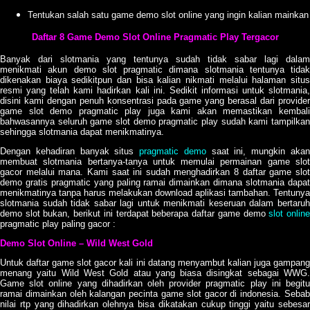
Tentukan salah satu game demo slot online yang ingin kalian mainkan
Daftar 8 Game Demo Slot Online Pragmatic Play Tergacor
Banyak dari slotmania yang tentunya sudah tidak sabar lagi dalam
menikmati akun demo slot pragmatic dimana slotmania tentunya tidak
dikenakan biaya sedikitpun dan bisa kalian nikmati melalui halaman situs
resmi yang telah kami hadirkan kali ini. Sedikit informasi untuk slotmania,
disini kami dengan penuh konsentrasi pada game yang berasal dari provider
game slot demo pragmatic play juga kami akan memastikan kembali
bahwasannya seluruh game slot demo pragmatic play sudah kami tampilkan
sehingga slotmania dapat menikmatinya.
Dengan kehadiran banyak situs
pragmatic demo
saat ini, mungkin aka
membuat slotmania bertanya-tanya untuk memulai permainan game slot
gacor melalui mana. Kami saat ini sudah menghadirkan 8 daftar game slot
demo gratis pragmatic yang paling ramai dimainkan dimana slotmania dapat
menikmatinya tanpa harus melakukan download aplikasi tambahan. Tentunya
slotmania sudah tidak sabar lagi untuk menikmati keseruan dalam bertaruh
demo slot bukan, berikut ini terdapat beberapa daftar game demo
slot onlin
pragmatic play paling gacor :
Demo Slot Online – Wild West Gold
Untuk daftar game slot gacor kali ini datang menyambut kalian juga gampang
menang yaitu Wild West Gold atau yang biasa disingkat sebagai WWG.
Game slot online yang dihadirkan oleh provider pragmatic play ini begitu
ramai dimainkan oleh kalangan pecinta game slot gacor di indonesia. Sebab
nilai rtp yang dihadirkan olehnya bisa dikatakan cukup tinggi yaitu sebesar