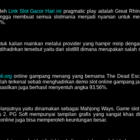
oleh
Link Slot Gacor Hari ini
pragmatic play adalah Great Rhin
ngga membuat semua slotmania menjadi nyaman untuk memai
4%.
ntuk kalian mainkan melalui provider yang hampir mirip dengan
dihadirkan tersebut yaitu dari slot88 dimana merupakan salah
oli.org
online gampang menang yang bernama The Dead Escap
lah terkenal sebab menghadirkan demo slot online gampang jac
ihasilkan juga berhasil menyentuh angka 93.56%.
i selanjutnya yaitu dinamakan sebagai Mahjong Ways. Game slot
. PG Soft mempunyai tampilan grafis yang sangat khas d
n online juga bisa memperoleh keuntungan besar.