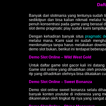
Daf
Banyak dari slotmania yang tentunya sudah t
sedikitpun dan bisa kalian nikmati melalui h
penuh konsentrasi pada game yang berasal d
slot demo pragmatic play sudah kami tampilk
Dengan kehadiran banyak situs
pragmatic 
melalui mana. Kami saat ini sudah mengha
menikmatinya tanpa harus melakukan downloa
demo slot bukan, berikut ini terdapat bebera
Demo Slot Online – Wild West Gold
Untuk daftar game slot gacor kali ini dat
Game slot online yang dihadirkan oleh provide
rtp yang dihadirkan olehnya bisa dikatakan cu
Demo Slot Online – Sweet Bonanza
Demo slot online sweet bonanza selalu diha
banyak konten youtube di indonesia yang m
dikarenakan oleh tingkat rtp nya yang sangat 