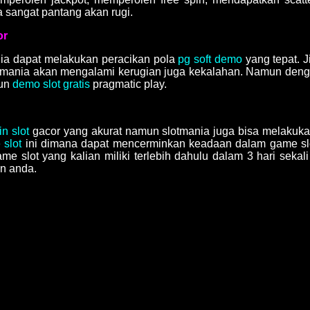
a sangat pantang akan rugi.
or
nia dapat melakukan peracikan pola
pg soft demo
yang tepat. J
 slotmania akan mengalami kerugian juga kekalahan. Namun deng
kun
demo slot gratis
pragmatic play.
n slot
gacor yang akurat namun slotmania juga bisa melakukan
 slot
ini dimana dapat mencerminkan keadaan dalam game slo
 slot yang kalian miliki terlebih dahulu dalam 3 hari sekali
n anda.