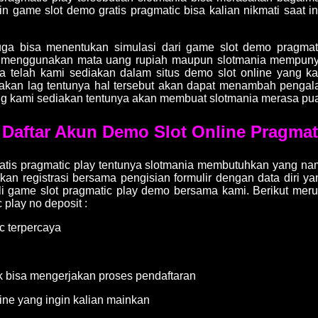
n game slot demo gratis pragmatic bisa kalian nikmati saat 
uga bisa menentukan simulasi dari game slot demo pragmat
n menggunakan mata uang rupiah maupun slotmania mempun
telah kami sediakan dalam situs demo slot online yang kam
sakan lag tentunya hal tersebut akan dapat menambah pengal
g kami sediakan tentunya akan membuat slotmania merasa pu
Daftar Akun Demo Slot Online Pragmati
ratis pragmatic play tentunya slotmania membutuhkan yang n
an registrasi bersama pengisian formulir dengan data diri ya
 game slot pragmatic play demo bersama kami. Berikut meru
 play no deposit :
c terpercaya
tuk bisa mengerjakan proses pendaftaran
ine yang ingin kalian mainkan