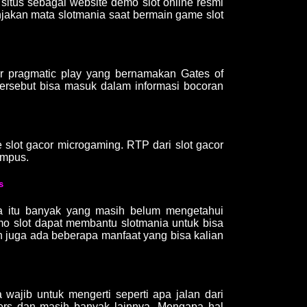
 situs sebagai website demo slot online resmi
njakan mata slotmania saat bermain game slot
or pragmatic play yang bernamakan Gates of
ersebut bisa masuk dalam informasi bocoran
.
slot gacor microgaming. RTP dari slot gacor
ympus.
s
na itu banyak yang masih belum mengetahui
o slot dapat membantu slotmania untuk bisa
 juga ada beberapa manfaat yang bisa kalian
wajib untuk mengerti seperti apa jalan dari
ters dan masih banyak lainnya. Mengapa hal