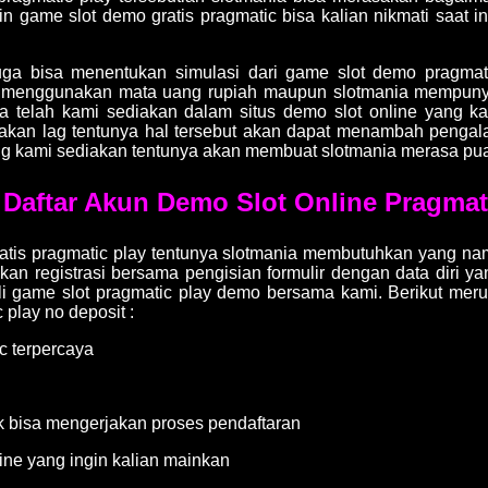
n game slot demo gratis pragmatic bisa kalian nikmati saat 
uga bisa menentukan simulasi dari game slot demo pragmat
n menggunakan mata uang rupiah maupun slotmania mempun
telah kami sediakan dalam situs demo slot online yang kam
sakan lag tentunya hal tersebut akan dapat menambah pengal
g kami sediakan tentunya akan membuat slotmania merasa pu
Daftar Akun Demo Slot Online Pragmati
ratis pragmatic play tentunya slotmania membutuhkan yang n
an registrasi bersama pengisian formulir dengan data diri ya
 game slot pragmatic play demo bersama kami. Berikut meru
 play no deposit :
c terpercaya
tuk bisa mengerjakan proses pendaftaran
ine yang ingin kalian mainkan