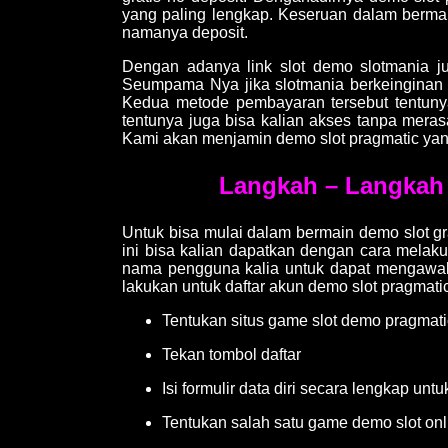
yang paling lengkap. Keseruan dalam bermai
namanya deposit.
Dengan adanya link slot demo slotmania j
Seumpama Nya jika slotmania berkeingina
Kedua metode pembayaran tersebut tentunya 
tentunya juga bisa kalian akses tanpa mera
Kami akan menjamin demo slot pragmatic yan
Langkah – Langkah 
Untuk bisa mulai dalam bermain demo slot g
ini bisa kalian dapatkan dengan cara melakuk
nama pengguna kalia untuk dapat mengawali
lakukan untuk daftar akun demo slot pragmatic
Tentukan situs game slot demo pragmati
Tekan tombol daftar
Isi formulir data diri secara lengkap un
Tentukan salah satu game demo slot onl