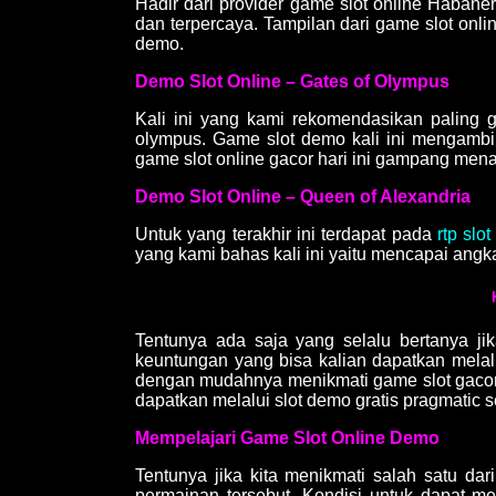
Hadir dari provider game slot online Habaner
dan terpercaya. Tampilan dari game slot onl
demo.
Demo Slot Online – Gates of Olympus
Kali ini yang kami rekomendasikan paling 
olympus. Game slot demo kali ini mengambi
game slot online gacor hari ini gampang mena
Demo Slot Online – Queen of Alexandria
Untuk yang terakhir ini terdapat pada
rtp slot
yang kami bahas kali ini yaitu mencapai angka
Tentunya ada saja yang selalu bertanya j
keuntungan yang bisa kalian dapatkan melal
dengan mudahnya menikmati game slot gacor 
dapatkan melalui slot demo gratis pragmatic s
Mempelajari Game Slot Online Demo
Tentunya jika kita menikmati salah satu dar
permainan tersebut, Kondisi untuk dapat m