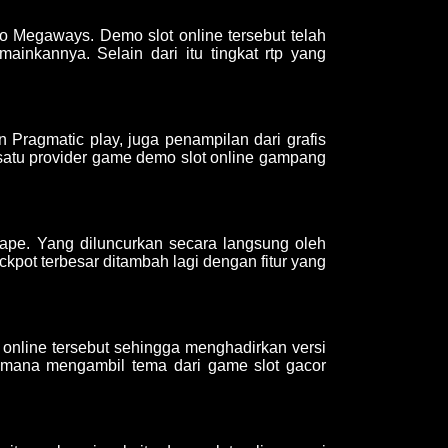
o Megaways. Demo slot online tersebut telah
nkannya. Selain dari itu tingkat rtp yang
 Pragmatic play, juga penampilan dari grafis
 satu provider game demo slot online gampang
e. Yang diluncurkan secara langsung oleh
kpot terbesar ditambah lagi dengan fitur yang
 online tersebut sehingga menghadirkan versi
imana mengambil tema dari game slot gacor