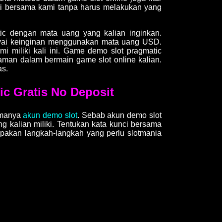
ini bersama kami tanpa harus melakukan yang
ic dengan mata uang yang kalian inginkan.
yai keinginan menggunakan mata uang USD.
i miliki kali ini. Game demo slot pragmatic
aman dalam bermain game slot online kalian.
as.
c Gratis No Deposit
amanya
akun demo slot
. Sebab akun demo slot
ng kalian miliki. Tentukan kata kunci bersama
pakan langkah-langkah yang perlu slotmania