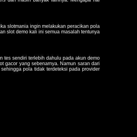
ika slotmania ingin melakukan peracikan pola
an slot demo kali ini semua masalah tentunya
 tes sendiri terlebih dahulu pada akun demo
t gacor yang sebenarnya. Namun saran dari
 sehingga pola tidak terdeteksi pada provider