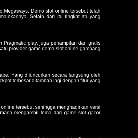
o Megaways. Demo slot online tersebut telah
nkannya. Selain dari itu tingkat rtp yang
 Pragmatic play, juga penampilan dari grafis
 satu provider game demo slot online gampang
e. Yang diluncurkan secara langsung oleh
kpot terbesar ditambah lagi dengan fitur yang
 online tersebut sehingga menghadirkan versi
imana mengambil tema dari game slot gacor