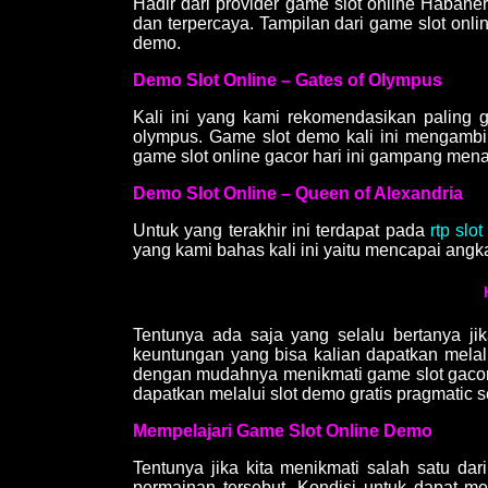
Hadir dari provider game slot online Habaner
dan terpercaya. Tampilan dari game slot onl
demo.
Demo Slot Online – Gates of Olympus
Kali ini yang kami rekomendasikan paling 
olympus. Game slot demo kali ini mengambi
game slot online gacor hari ini gampang mena
Demo Slot Online – Queen of Alexandria
Untuk yang terakhir ini terdapat pada
rtp slot
yang kami bahas kali ini yaitu mencapai angka
Tentunya ada saja yang selalu bertanya j
keuntungan yang bisa kalian dapatkan melal
dengan mudahnya menikmati game slot gacor 
dapatkan melalui slot demo gratis pragmatic s
Mempelajari Game Slot Online Demo
Tentunya jika kita menikmati salah satu dar
permainan tersebut, Kondisi untuk dapat m