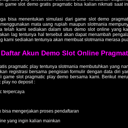
n game slot demo gratis pragmatic bisa kalian nikmati saat 
uga bisa menentukan simulasi dari game slot demo pragmat
n menggunakan mata uang rupiah maupun slotmania mempun
telah kami sediakan dalam situs demo slot online yang kam
sakan lag tentunya hal tersebut akan dapat menambah pengal
g kami sediakan tentunya akan membuat slotmania merasa pu
Daftar Akun Demo Slot Online Pragmati
ratis pragmatic play tentunya slotmania membutuhkan yang n
an registrasi bersama pengisian formulir dengan data diri ya
 game slot pragmatic play demo bersama kami. Berikut meru
 play no deposit :
c terpercaya
tuk bisa mengerjakan proses pendaftaran
ine yang ingin kalian mainkan