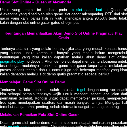
Demo Slot Online – Queen of Alexandria
Untuk yang terakhir ini terdapat pada
rtp slot gacor hari ini
Queen o
Alexandria yang dihadirkan oleh game slot gacor microgaming. RTP dari slot
gacor yang kami bahas kali ini yaitu mencapai angka 93.53% tentu tidak
kalah dengan slot online gacor gates of olympus.
Keuntungan Memanfaatkan Akun Demo Slot Online Pragmatic Play
Gratis
Tentunya ada saja yang selalu bertanya jika ada yang mudah kenapa harus
yang susah. untuk karena itu banyak yang masih belum mengetahui
keuntungan yang bisa kalian dapatkan melalui akun demo slot online
pragmatic play
no deposit. Akun demo slot dapat membantu slotmania untu
bisa dengan mudahnya menikmati game slot gacor tanpa harus melakukan
proses deposit terlebih dahulu, namun juga ada beberapa manfaat yang bisa
kalian dapatkan melalui slot demo gratis pragmatic sebagai berikut :
Mempelajari Game Slot Online Demo
Tentunya jika kita menikmati salah satu dari
togel
dengan uang rupiah asl
kita sebagai pemain tentunya wajib untuk mengerti seperti apa jalan dari
permainan tersebut, Kondisi untuk dapat memperoleh jackpot, memperoleh
free spin, mendapatkan scatters dan masih banyak lainnya. Mengapa hal
tersebut sangat amat penting, sebab slotmania sangat pantang akan rugi.
Melakukan Peracikan Pola Slot Online Gacor
Dalam game slot online demo kali ini slotmania dapat melakukan peracikan
pola
pg soft demo
yang tepat. Jika slotmania ingin melakukan peracikan pol