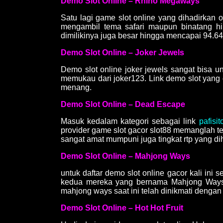
Demo Slot Online – Rhino Megaways
Satu lagi game slot online yang dihadirkan 
mengambil tema safari maupun binatang hi
dimilikinya juga besar hingga mencapai 94.6
Demo Slot Online – Joker Jewels
Demo slot online joker jewels sangat bisa u
memukau dari joker123. Link demo slot yang 
menang.
Demo Slot Online – Dead Escape
Masuk kedalam kategori sebagai link
pafisit
provider game slot gacor slot88 memanglah te
sangat amat mumpuni juga tingkat rtp yang d
Demo Slot Online – Mahjong Ways
untuk daftar demo slot online gacor kali in
kedua mereka yang bernama Mahjong Ways 2
mahjong ways saat ini telah dinikmati denga
Demo Slot Online – Hot Hot Fruit