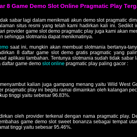
tar 8 Game Demo Slot Online Pragmatic Play Terg
idak sabar lagi dalam menikmati akun demo slot pragmatic dim
alaman situs resmi yang telah kami hadirkan kali ini. Sedikit 
ari provider game slot demo pragmatic play juga kami akan 
an sehingga slotmania dapat menikmatinya.
demo
saat ini, mungkin akan membuat slotmania bertanya-tan
dirkan 8 daftar game slot demo gratis pragmatic yang pali
d aplikasi tambahan. Tentunya slotmania sudah tidak sabar l
pa daftar game demo
slot online
pragmatic play paling gacor :
ang menyambut kalian juga gampang menang yaitu Wild West G
r pragmatic play ini begitu ramai dimainkan oleh kalangan pec
kup tinggi yaitu sebesar 96.83%.
dirkan oleh provider terkenal dengan nama pragmatic play. 
embahas game demo slot sweet bonanza sebagai tempat utam
amat tinggi yaitu sebesar 95.46%.