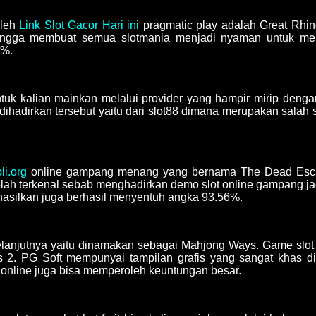
oleh
Link Slot Gacor Hari ini
pragmatic play adalah Great Rhin
ngga membuat semua slotmania menjadi nyaman untuk memai
4%.
ntuk kalian mainkan melalui provider yang hampir mirip dengan
dihadirkan tersebut yaitu dari slot88 dimana merupakan salah
oli.org
online gampang menang yang bernama The Dead Escap
lah terkenal sebab menghadirkan demo slot online gampang jac
ihasilkan juga berhasil menyentuh angka 93.56%.
i selanjutnya yaitu dinamakan sebagai Mahjong Ways. Game slot
. PG Soft mempunyai tampilan grafis yang sangat khas d
n online juga bisa memperoleh keuntungan besar.