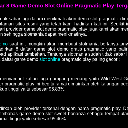
tar 8 Game Demo Slot Online Pragmatic Play Terg
idak sabar lagi dalam menikmati akun demo slot pragmatic dim
alaman situs resmi yang telah kami hadirkan kali ini. Sedikit 
ari provider game slot demo pragmatic play juga kami akan 
an sehingga slotmania dapat menikmatinya.
demo
saat ini, mungkin akan membuat slotmania bertanya-tan
dirkan 8 daftar game slot demo gratis pragmatic yang pali
d aplikasi tambahan. Tentunya slotmania sudah tidak sabar l
pa daftar game demo
slot online
pragmatic play paling gacor :
ang menyambut kalian juga gampang menang yaitu Wild West G
r pragmatic play ini begitu ramai dimainkan oleh kalangan pec
kup tinggi yaitu sebesar 96.83%.
dirkan oleh provider terkenal dengan nama pragmatic play. 
embahas game demo slot sweet bonanza sebagai tempat utam
amat tinggi yaitu sebesar 95.46%.