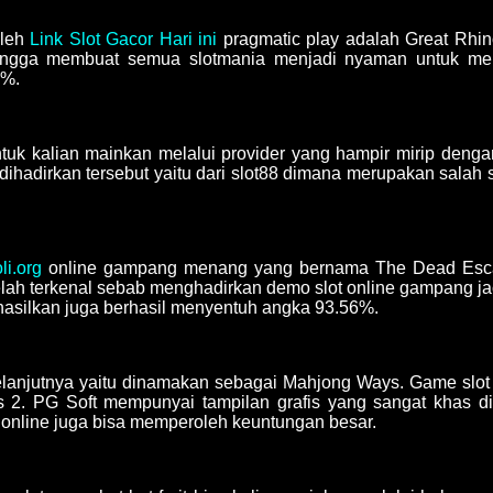
oleh
Link Slot Gacor Hari ini
pragmatic play adalah Great Rhin
ngga membuat semua slotmania menjadi nyaman untuk memai
4%.
ntuk kalian mainkan melalui provider yang hampir mirip dengan
dihadirkan tersebut yaitu dari slot88 dimana merupakan salah
oli.org
online gampang menang yang bernama The Dead Escap
lah terkenal sebab menghadirkan demo slot online gampang jac
ihasilkan juga berhasil menyentuh angka 93.56%.
i selanjutnya yaitu dinamakan sebagai Mahjong Ways. Game slot
. PG Soft mempunyai tampilan grafis yang sangat khas d
n online juga bisa memperoleh keuntungan besar.