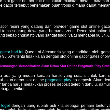
o slot gacor hot hot fruit bisa kalian mainkan melalui halaman
ine gacor tersebut bertemakan buah tropis dimana dapat mema
gacor resmi yang datang dari provider game slot online gac
l tema seorang dewa yang bernama zeus. Demo slot online t
ng sebab tingkat rtp yang sangat tinggi yaitu mencapai 98.34%
 gacor hari ini
Queen of Alexandria yang dihadirkan oleh game 
 93.53% tentu tidak kalah dengan slot online gacor gates of ol
Keuntungan Memanfaatkan Akun Demo Slot Online Pragmatic Play Grati
ika ada yang mudah kenapa harus yang susah. untuk kare
ui akun demo slot online
pragmatic play
no deposit. Akun dem
tanpa harus melakukan proses deposit terlebih dahulu, namun
ebagai berikut :
i
togel
dengan uang rupiah asli kita sebagai pemain tentunya 
emperoleh jackpot, memperoleh free spin, mendapatkan scat