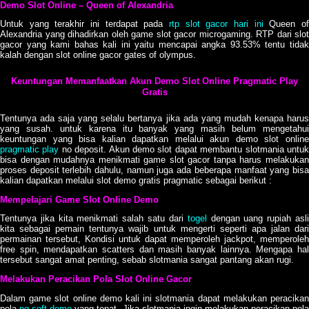
Demo Slot Online – Queen of Alexandria
Untuk yang terakhir ini terdapat pada
rtp slot gacor hari ini
Queen o
Alexandria yang dihadirkan oleh game slot gacor microgaming. RTP dari slot
gacor yang kami bahas kali ini yaitu mencapai angka 93.53% tentu tidak
kalah dengan slot online gacor gates of olympus.
Keuntungan Memanfaatkan Akun Demo Slot Online Pragmatic Play
Gratis
Tentunya ada saja yang selalu bertanya jika ada yang mudah kenapa harus
yang susah. untuk karena itu banyak yang masih belum mengetahui
keuntungan yang bisa kalian dapatkan melalui akun demo slot online
pragmatic play
no deposit. Akun demo slot dapat membantu slotmania untu
bisa dengan mudahnya menikmati game slot gacor tanpa harus melakukan
proses deposit terlebih dahulu, namun juga ada beberapa manfaat yang bisa
kalian dapatkan melalui slot demo gratis pragmatic sebagai berikut :
Mempelajari Game Slot Online Demo
Tentunya jika kita menikmati salah satu dari
togel
dengan uang rupiah asl
kita sebagai pemain tentunya wajib untuk mengerti seperti apa jalan dari
permainan tersebut, Kondisi untuk dapat memperoleh jackpot, memperoleh
free spin, mendapatkan scatters dan masih banyak lainnya. Mengapa hal
tersebut sangat amat penting, sebab slotmania sangat pantang akan rugi.
Melakukan Peracikan Pola Slot Online Gacor
Dalam game slot online demo kali ini slotmania dapat melakukan peracikan
pola
pg soft demo
yang tepat. Jika slotmania ingin melakukan peracikan pol