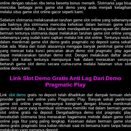
online dengan ratusan ribu tema beserta bonus menarik. Slotmania juga bisa
mencoba berbagai jenis game slot demo yang anda menjadi ketagihan
melalui situs game slot online gacor seperti kami.
Sebelum slotmania melaksanakan taruhan game slot online yang sebenarnya
ada baiknya jika slotmania mencoba kehokian dalam bermain game slot
demo terlebih dahulu. Jika kalian telah mendapatkan kepercayaan diri dalam
bermain tentunya slotmania dapat melakukan taruhan game slot online yang
sebenarnya yang sudah kami sajikan melalui link slot online. Tentunya resiko
dalam menikmati game slot demo gratis pragmatic no deposit sama sekali
tidak ada. Maka dari itulah alasannya mengapa banyak penikmat game slot
yang mencari kata kunci pencarian akun demo slot pragmatic play agar
dapat melaksanakan taruhan demo slot. Dengan melakukan daftar akun
demo slot kalian tentunya mempunyai hak dalam merasakan serunya
bertaruh game slot demo secara cuma-cuma melalui halaman situs slot
online demo kami.
Link Slot Demo Gratis Anti Lag Dari Demo
Pragmatic Play
Link
slot demo
gratis no deposit telah dihadirkan dari dampak temuan ole
provider game slot online yaitu Pragmatic Play. Banyak sekali penikmat
game slot online yang mempunyai keinginan dengan khusus menikmati
game slot gacor yang membuat slotmania memiliki niat dalam bermain game
slot online gratis no deposit. Dengahadirnya demo slot pragmatic play
tersebutlah slotmania bisa merasakan bagaimana metode dalam game slot
online juga fitur yang paling lengkap. Keseruan dalam bermain game slot
demo gratis pragmatic bisa kalian nikmati saat ini bersama kami tanpa harus
melakukan yang namanya deposit.