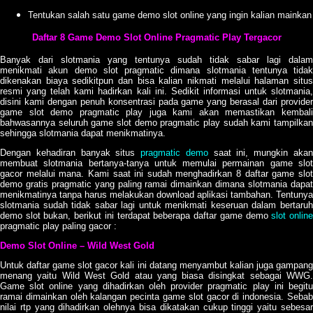
Tentukan salah satu game demo slot online yang ingin kalian mainkan
Daftar 8 Game Demo Slot Online Pragmatic Play Tergacor
Banyak dari slotmania yang tentunya sudah tidak sabar lagi dalam
menikmati akun demo slot pragmatic dimana slotmania tentunya tidak
dikenakan biaya sedikitpun dan bisa kalian nikmati melalui halaman situs
resmi yang telah kami hadirkan kali ini. Sedikit informasi untuk slotmania,
disini kami dengan penuh konsentrasi pada game yang berasal dari provider
game slot demo pragmatic play juga kami akan memastikan kembali
bahwasannya seluruh game slot demo pragmatic play sudah kami tampilkan
sehingga slotmania dapat menikmatinya.
Dengan kehadiran banyak situs
pragmatic demo
saat ini, mungkin aka
membuat slotmania bertanya-tanya untuk memulai permainan game slot
gacor melalui mana. Kami saat ini sudah menghadirkan 8 daftar game slot
demo gratis pragmatic yang paling ramai dimainkan dimana slotmania dapat
menikmatinya tanpa harus melakukan download aplikasi tambahan. Tentunya
slotmania sudah tidak sabar lagi untuk menikmati keseruan dalam bertaruh
demo slot bukan, berikut ini terdapat beberapa daftar game demo
slot onlin
pragmatic play paling gacor :
Demo Slot Online – Wild West Gold
Untuk daftar game slot gacor kali ini datang menyambut kalian juga gampang
menang yaitu Wild West Gold atau yang biasa disingkat sebagai WWG.
Game slot online yang dihadirkan oleh provider pragmatic play ini begitu
ramai dimainkan oleh kalangan pecinta game slot gacor di indonesia. Sebab
nilai rtp yang dihadirkan olehnya bisa dikatakan cukup tinggi yaitu sebesar