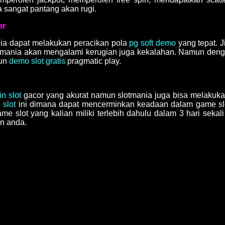
a sangat pantang akan rugi.
or
nia dapat melakukan peracikan pola
pg soft demo
yang tepat. J
 slotmania akan mengalami kerugian juga kekalahan. Namun deng
kun
demo slot gratis
pragmatic play.
n slot
gacor yang akurat namun slotmania juga bisa melakukan
 slot
ini dimana dapat mencerminkan keadaan dalam game slo
 slot yang kalian miliki terlebih dahulu dalam 3 hari sekali
n anda.