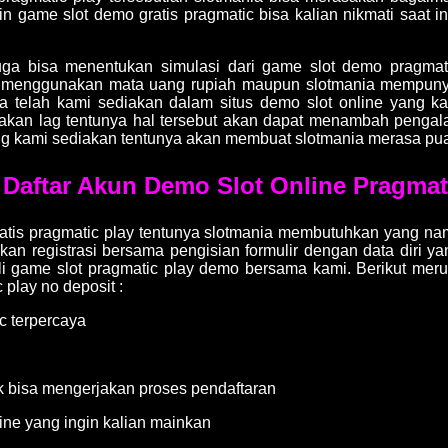
n game slot demo gratis pragmatic bisa kalian nikmati saat 
uga bisa menentukan simulasi dari game slot demo pragmat
n menggunakan mata uang rupiah maupun slotmania mempun
telah kami sediakan dalam situs demo slot online yang kam
sakan lag tentunya hal tersebut akan dapat menambah pengal
g kami sediakan tentunya akan membuat slotmania merasa pu
Daftar Akun Demo Slot Online Pragmati
ratis pragmatic play tentunya slotmania membutuhkan yang n
an registrasi bersama pengisian formulir dengan data diri ya
 game slot pragmatic play demo bersama kami. Berikut meru
 play no deposit :
c terpercaya
tuk bisa mengerjakan proses pendaftaran
ine yang ingin kalian mainkan