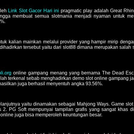
oleh
Link Slot Gacor Hari ini
pragmatic play adalah Great Rhin
ngga membuat semua slotmania menjadi nyaman untuk memai
4%.
ntuk kalian mainkan melalui provider yang hampir mirip dengan
dihadirkan tersebut yaitu dari slot88 dimana merupakan salah
oli.org
online gampang menang yang bernama The Dead Escap
lah terkenal sebab menghadirkan demo slot online gampang jac
ihasilkan juga berhasil menyentuh angka 93.56%.
i selanjutnya yaitu dinamakan sebagai Mahjong Ways. Game slot
. PG Soft mempunyai tampilan grafis yang sangat khas d
n online juga bisa memperoleh keuntungan besar.