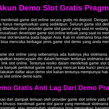
Akun Demo Slot Gratis Pragm
ikmati game slot online secara gratis no deposit. Dengan ad
a harus mengeluarkan uang sedikitpun. Seluruh game slot demo
 diberikan oleh provider game slot gacor yang saat ini sedang
usahaan developer game slot online terbaik yang saat ini memb
at slot terutama pada bagian Asia. Kali ini slotmania bisa me
 bisa mencoba berbagai jenis game slot demo yang anda menja
me slot online yang sebenarnya ada baiknya jika slotmani
dapatkan kepercayaan diri dalam bermain tentunya slotmania d
link slot online. Tentunya resiko dalam menikmati game slot 
pa banyak penikmat game slot yang mencari kata kunci pencar
akukan daftar akun demo slot kalian tentunya mempunyai hak
s slot online demo kami.
emo Gratis Anti Lag Dari Demo Pr
irkan dari dampak temuan oleh provider game slot online yaitu
n khusus menikmati game slot gacor yang membuat slotmania m
 pragmatic play tersebutlah slotmania bisa merasakan bagaima