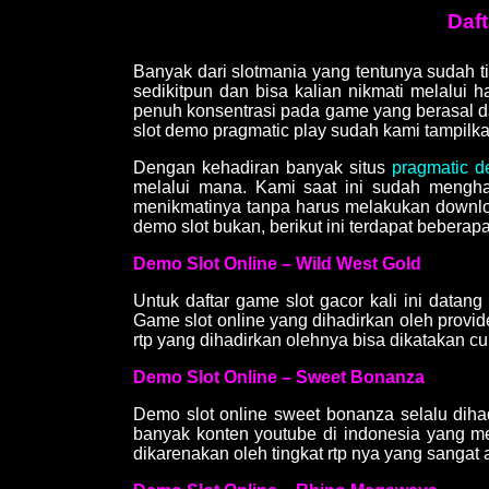
Daf
Banyak dari slotmania yang tentunya sudah t
sedikitpun dan bisa kalian nikmati melalui h
penuh konsentrasi pada game yang berasal d
slot demo pragmatic play sudah kami tampilk
Dengan kehadiran banyak situs
pragmatic 
melalui mana. Kami saat ini sudah mengha
menikmatinya tanpa harus melakukan downloa
demo slot bukan, berikut ini terdapat bebera
Demo Slot Online – Wild West Gold
Untuk daftar game slot gacor kali ini dat
Game slot online yang dihadirkan oleh provide
rtp yang dihadirkan olehnya bisa dikatakan cu
Demo Slot Online – Sweet Bonanza
Demo slot online sweet bonanza selalu diha
banyak konten youtube di indonesia yang m
dikarenakan oleh tingkat rtp nya yang sangat 