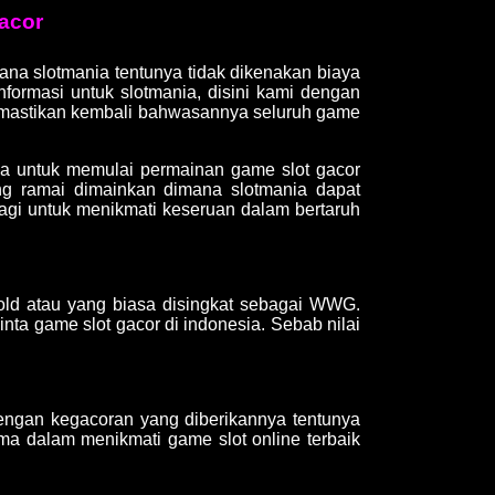
acor
ana slotmania tentunya tidak dikenakan biaya
informasi untuk slotmania, disini kami dengan
memastikan kembali bahwasannya seluruh game
ya untuk memulai permainan game slot gacor
ng ramai dimainkan dimana slotmania dapat
agi untuk menikmati keseruan dalam bertaruh
old atau yang biasa disingkat sebagai WWG.
inta game slot gacor di indonesia. Sebab nilai
Dengan kegacoran yang diberikannya tentunya
a dalam menikmati game slot online terbaik