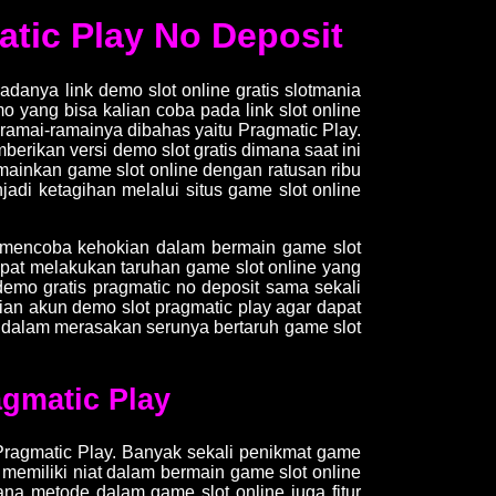
atic Play No Deposit
anya link demo slot online gratis slotmania
 yang bisa kalian coba pada link slot online
 ramai-ramainya dibahas yaitu Pragmatic Play.
erikan versi demo slot gratis dimana saat ini
mainkan game slot online dengan ratusan ribu
di ketagihan melalui situs game slot online
a mencoba kehokian dalam bermain game slot
apat melakukan taruhan game slot online yang
demo gratis pragmatic no deposit sama sekali
ian akun demo slot pragmatic play agar dapat
 dalam merasakan serunya bertaruh game slot
agmatic Play
 Pragmatic Play. Banyak sekali penikmat game
emiliki niat dalam bermain game slot online
na metode dalam game slot online juga fitur