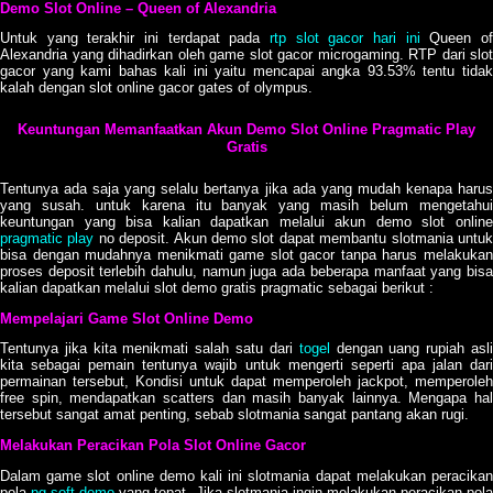
Demo Slot Online – Queen of Alexandria
Untuk yang terakhir ini terdapat pada
rtp slot gacor hari ini
Queen o
Alexandria yang dihadirkan oleh game slot gacor microgaming. RTP dari slot
gacor yang kami bahas kali ini yaitu mencapai angka 93.53% tentu tidak
kalah dengan slot online gacor gates of olympus.
Keuntungan Memanfaatkan Akun Demo Slot Online Pragmatic Play
Gratis
Tentunya ada saja yang selalu bertanya jika ada yang mudah kenapa harus
yang susah. untuk karena itu banyak yang masih belum mengetahui
keuntungan yang bisa kalian dapatkan melalui akun demo slot online
pragmatic play
no deposit. Akun demo slot dapat membantu slotmania untu
bisa dengan mudahnya menikmati game slot gacor tanpa harus melakukan
proses deposit terlebih dahulu, namun juga ada beberapa manfaat yang bisa
kalian dapatkan melalui slot demo gratis pragmatic sebagai berikut :
Mempelajari Game Slot Online Demo
Tentunya jika kita menikmati salah satu dari
togel
dengan uang rupiah asl
kita sebagai pemain tentunya wajib untuk mengerti seperti apa jalan dari
permainan tersebut, Kondisi untuk dapat memperoleh jackpot, memperoleh
free spin, mendapatkan scatters dan masih banyak lainnya. Mengapa hal
tersebut sangat amat penting, sebab slotmania sangat pantang akan rugi.
Melakukan Peracikan Pola Slot Online Gacor
Dalam game slot online demo kali ini slotmania dapat melakukan peracikan
pola
pg soft demo
yang tepat. Jika slotmania ingin melakukan peracikan pol