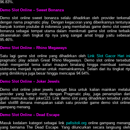
96.83%.
Demo Slot Online – Sweet Bonanza
Demo slot online sweet bonanza selalu dihadirkan oleh provider terkenal
dengan nama pragmatic play. Dengan kegacoran yang diberikannya tentunya
banyak konten youtube di indonesia yang membahas game demo slot sweet
bonanza sebagai tempat utama dalam menikmati game slot online terbaik
dikarenakan oleh tingkat rtp nya yang sangat amat tinggi yaitu sebesar
95.46%.
Demo Slot Online – Rhino Megaways
Satu lagi game slot online yang dihadirkan oleh
Link Slot Gacor Hari in
pragmatic play adalah Great Rhino Megaways. Demo slot online tersebut
telah mengambil tema safari maupun binatang hingga membuat semua
slotmania menjadi nyaman untuk memainkannya. Selain dari itu tingkat rtp
yang dimilikinya juga besar hingga mencapai 94.64%.
Demo Slot Online – Joker Jewels
Demo slot online joker jewels sangat bisa untuk kalian mainkan melalui
provider yang hampir mirip dengan Pragmatic play, juga penampilan dari
grafis memukau dari joker123. Link demo slot yang dihadirkan tersebut yaitu
dari slot88 dimana merupakan salah satu provider game demo slot online
gampang menang.
Demo Slot Online – Dead Escape
Masuk kedalam kategori sebagai link
pafisitoli.org
online gampang menang
yang bernama The Dead Escape. Yang diluncurkan secara langsung oleh