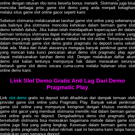
online dengan ratusan ribu tema beserta bonus menarik. Slotmania juga bisa
mencoba berbagai jenis game slot demo yang anda menjadi ketagihan
melalui situs game slot online gacor seperti kami.
Sebelum slotmania melaksanakan taruhan game slot online yang sebenarnya
ada baiknya jika slotmania mencoba kehokian dalam bermain game slot
demo terlebih dahulu. Jika kalian telah mendapatkan kepercayaan diri dalam
bermain tentunya slotmania dapat melakukan taruhan game slot online yang
sebenarnya yang sudah kami sajikan melalui link slot online. Tentunya resiko
dalam menikmati game slot demo gratis pragmatic no deposit sama sekali
tidak ada. Maka dari itulah alasannya mengapa banyak penikmat game slot
yang mencari kata kunci pencarian akun demo slot pragmatic play agar
dapat melaksanakan taruhan demo slot. Dengan melakukan daftar akun
demo slot kalian tentunya mempunyai hak dalam merasakan serunya
bertaruh game slot demo secara cuma-cuma melalui halaman situs slot
online demo kami.
Link Slot Demo Gratis Anti Lag Dari Demo
Pragmatic Play
Link
slot demo
gratis no deposit telah dihadirkan dari dampak temuan ole
provider game slot online yaitu Pragmatic Play. Banyak sekali penikmat
game slot online yang mempunyai keinginan dengan khusus menikmati
game slot gacor yang membuat slotmania memiliki niat dalam bermain game
slot online gratis no deposit. Dengahadirnya demo slot pragmatic play
tersebutlah slotmania bisa merasakan bagaimana metode dalam game slot
online juga fitur yang paling lengkap. Keseruan dalam bermain game slot
demo gratis pragmatic bisa kalian nikmati saat ini bersama kami tanpa harus
melakukan yang namanya deposit.