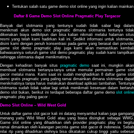
Tentukan salah satu game demo slot online yang ingin kalian mainkan
Daftar 8 Game Demo Slot Online Pragmatic Play Tergacor
Banyak dari slotmania yang tentunya sudah tidak sabar lagi dalam
menikmati akun demo slot pragmatic dimana slotmania tentunya tidak
dikenakan biaya sedikitpun dan bisa kalian nikmati melalui halaman situs
resmi yang telah kami hadirkan kali ini. Sedikit informasi untuk slotmania,
disini kami dengan penuh konsentrasi pada game yang berasal dari provider
game slot demo pragmatic play juga kami akan memastikan kembali
bahwasannya seluruh game slot demo pragmatic play sudah kami tampilkan
sehingga slotmania dapat menikmatinya.
Dengan kehadiran banyak situs
pragmatic demo
saat ini, mungkin aka
membuat slotmania bertanya-tanya untuk memulai permainan game slot
gacor melalui mana. Kami saat ini sudah menghadirkan 8 daftar game slot
demo gratis pragmatic yang paling ramai dimainkan dimana slotmania dapat
menikmatinya tanpa harus melakukan download aplikasi tambahan. Tentunya
slotmania sudah tidak sabar lagi untuk menikmati keseruan dalam bertaruh
demo slot bukan, berikut ini terdapat beberapa daftar game demo
slot onlin
pragmatic play paling gacor :
Demo Slot Online – Wild West Gold
Untuk daftar game slot gacor kali ini datang menyambut kalian juga gampang
menang yaitu Wild West Gold atau yang biasa disingkat sebagai WWG.
Game slot online yang dihadirkan oleh provider pragmatic play ini begitu
ramai dimainkan oleh kalangan pecinta game slot gacor di indonesia. Sebab
nilai rtp yang dihadirkan olehnya bisa dikatakan cukup tinggi yaitu sebesar