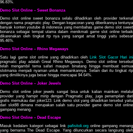
96.83%.
Demo Slot Online – Sweet Bonanza
Demo slot online sweet bonanza selalu dihadirkan oleh provider terkenal
dengan nama pragmatic play. Dengan kegacoran yang diberikannya tentunya
banyak konten youtube di indonesia yang membahas game demo slot sweet
bonanza sebagai tempat utama dalam menikmati game slot online terbaik
dikarenakan oleh tingkat rtp nya yang sangat amat tinggi yaitu sebesar
95.46%.
Demo Slot Online – Rhino Megaways
Satu lagi game slot online yang dihadirkan oleh
Link Slot Gacor Hari in
pragmatic play adalah Great Rhino Megaways. Demo slot online tersebut
telah mengambil tema safari maupun binatang hingga membuat semua
slotmania menjadi nyaman untuk memainkannya. Selain dari itu tingkat rtp
yang dimilikinya juga besar hingga mencapai 94.64%.
Demo Slot Online – Joker Jewels
Demo slot online joker jewels sangat bisa untuk kalian mainkan melalui
provider yang hampir mirip dengan Pragmatic play, juga penampilan dari
grafis memukau dari joker123. Link demo slot yang dihadirkan tersebut yaitu
dari slot88 dimana merupakan salah satu provider game demo slot online
gampang menang.
Demo Slot Online – Dead Escape
Masuk kedalam kategori sebagai link
pafisitoli.org
online gampang menang
yang bernama The Dead Escape. Yang diluncurkan secara langsung oleh