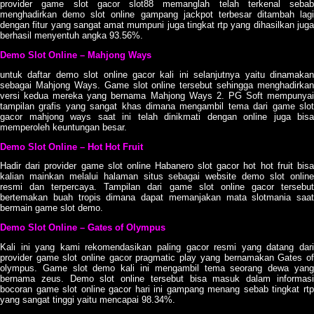
provider game slot gacor slot88 memanglah telah terkenal sebab
menghadirkan demo slot online gampang jackpot terbesar ditambah lagi
dengan fitur yang sangat amat mumpuni juga tingkat rtp yang dihasilkan juga
berhasil menyentuh angka 93.56%.
Demo Slot Online – Mahjong Ways
untuk daftar demo slot online gacor kali ini selanjutnya yaitu dinamakan
sebagai Mahjong Ways. Game slot online tersebut sehingga menghadirkan
versi kedua mereka yang bernama Mahjong Ways 2. PG Soft mempunyai
tampilan grafis yang sangat khas dimana mengambil tema dari game slot
gacor mahjong ways saat ini telah dinikmati dengan online juga bisa
memperoleh keuntungan besar.
Demo Slot Online – Hot Hot Fruit
Hadir dari provider game slot online Habanero slot gacor hot hot fruit bisa
kalian mainkan melalui halaman situs sebagai website demo slot online
resmi dan terpercaya. Tampilan dari game slot online gacor tersebut
bertemakan buah tropis dimana dapat memanjakan mata slotmania saat
bermain game slot demo.
Demo Slot Online – Gates of Olympus
Kali ini yang kami rekomendasikan paling gacor resmi yang datang dari
provider game slot online gacor pragmatic play yang bernamakan Gates of
olympus. Game slot demo kali ini mengambil tema seorang dewa yang
bernama zeus. Demo slot online tersebut bisa masuk dalam informasi
bocoran game slot online gacor hari ini gampang menang sebab tingkat rtp
yang sangat tinggi yaitu mencapai 98.34%.