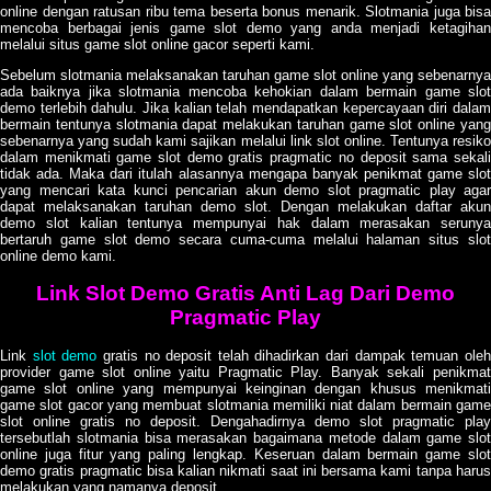
online dengan ratusan ribu tema beserta bonus menarik. Slotmania juga bisa
mencoba berbagai jenis game slot demo yang anda menjadi ketagihan
melalui situs game slot online gacor seperti kami.
Sebelum slotmania melaksanakan taruhan game slot online yang sebenarnya
ada baiknya jika slotmania mencoba kehokian dalam bermain game slot
demo terlebih dahulu. Jika kalian telah mendapatkan kepercayaan diri dalam
bermain tentunya slotmania dapat melakukan taruhan game slot online yang
sebenarnya yang sudah kami sajikan melalui link slot online. Tentunya resiko
dalam menikmati game slot demo gratis pragmatic no deposit sama sekali
tidak ada. Maka dari itulah alasannya mengapa banyak penikmat game slot
yang mencari kata kunci pencarian akun demo slot pragmatic play agar
dapat melaksanakan taruhan demo slot. Dengan melakukan daftar akun
demo slot kalian tentunya mempunyai hak dalam merasakan serunya
bertaruh game slot demo secara cuma-cuma melalui halaman situs slot
online demo kami.
Link Slot Demo Gratis Anti Lag Dari Demo
Pragmatic Play
Link
slot demo
gratis no deposit telah dihadirkan dari dampak temuan ole
provider game slot online yaitu Pragmatic Play. Banyak sekali penikmat
game slot online yang mempunyai keinginan dengan khusus menikmati
game slot gacor yang membuat slotmania memiliki niat dalam bermain game
slot online gratis no deposit. Dengahadirnya demo slot pragmatic play
tersebutlah slotmania bisa merasakan bagaimana metode dalam game slot
online juga fitur yang paling lengkap. Keseruan dalam bermain game slot
demo gratis pragmatic bisa kalian nikmati saat ini bersama kami tanpa harus
melakukan yang namanya deposit.