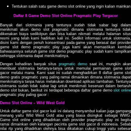
Tentukan salah satu game demo slot online yang ingin kalian mainkan
Daftar 8 Game Demo Slot Online Pragmatic Play Tergacor
Banyak dari slotmania yang tentunya sudah tidak sabar lagi dalam
menikmati akun demo slot pragmatic dimana slotmania tentunya tidak
dikenakan biaya sedikitpun dan bisa kalian nikmati melalui halaman situs
resmi yang telah kami hadirkan kali ini. Sedikit informasi untuk slotmania,
disini kami dengan penuh konsentrasi pada game yang berasal dari provider
game slot demo pragmatic play juga kami akan memastikan kembali
bahwasannya seluruh game slot demo pragmatic play sudah kami tampilkan
sehingga slotmania dapat menikmatinya.
Dengan kehadiran banyak situs
pragmatic demo
saat ini, mungkin aka
membuat slotmania bertanya-tanya untuk memulai permainan game slot
gacor melalui mana. Kami saat ini sudah menghadirkan 8 daftar game slot
demo gratis pragmatic yang paling ramai dimainkan dimana slotmania dapat
menikmatinya tanpa harus melakukan download aplikasi tambahan. Tentunya
slotmania sudah tidak sabar lagi untuk menikmati keseruan dalam bertaruh
demo slot bukan, berikut ini terdapat beberapa daftar game demo
slot onlin
pragmatic play paling gacor :
Demo Slot Online – Wild West Gold
Untuk daftar game slot gacor kali ini datang menyambut kalian juga gampang
menang yaitu Wild West Gold atau yang biasa disingkat sebagai WWG.
Game slot online yang dihadirkan oleh provider pragmatic play ini begitu
ramai dimainkan oleh kalangan pecinta game slot gacor di indonesia. Sebab
nilai rtp yang dihadirkan olehnya bisa dikatakan cukup tinggi yaitu sebesar