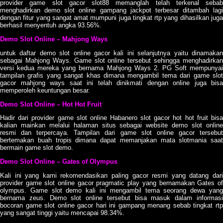
provider game slot gacor slot88 memanglah telah terkenal sebab
menghadirkan demo slot online gampang jackpot terbesar ditambah lagi
dengan fitur yang sangat amat mumpuni juga tingkat rtp yang dihasilkan juga
berhasil menyentuh angka 93.56%.
Demo Slot Online – Mahjong Ways
untuk daftar demo slot online gacor kali ini selanjutnya yaitu dinamakan
sebagai Mahjong Ways. Game slot online tersebut sehingga menghadirkan
versi kedua mereka yang bernama Mahjong Ways 2. PG Soft mempunyai
tampilan grafis yang sangat khas dimana mengambil tema dari game slot
gacor mahjong ways saat ini telah dinikmati dengan online juga bisa
memperoleh keuntungan besar.
Demo Slot Online – Hot Hot Fruit
Hadir dari provider game slot online Habanero slot gacor hot hot fruit bisa
kalian mainkan melalui halaman situs sebagai website demo slot online
resmi dan terpercaya. Tampilan dari game slot online gacor tersebut
bertemakan buah tropis dimana dapat memanjakan mata slotmania saat
bermain game slot demo.
Demo Slot Online – Gates of Olympus
Kali ini yang kami rekomendasikan paling gacor resmi yang datang dari
provider game slot online gacor pragmatic play yang bernamakan Gates of
olympus. Game slot demo kali ini mengambil tema seorang dewa yang
bernama zeus. Demo slot online tersebut bisa masuk dalam informasi
bocoran game slot online gacor hari ini gampang menang sebab tingkat rtp
yang sangat tinggi yaitu mencapai 98.34%.