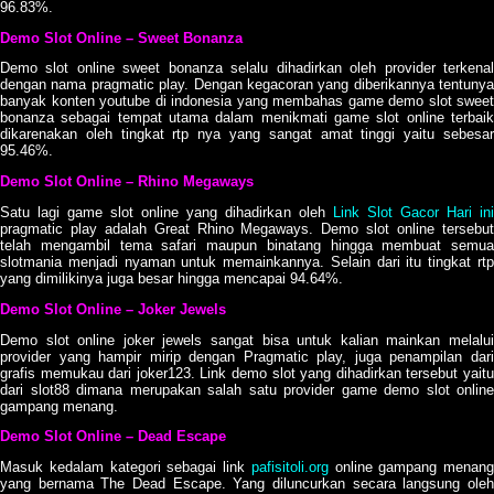
96.83%.
Demo Slot Online – Sweet Bonanza
Demo slot online sweet bonanza selalu dihadirkan oleh provider terkenal
dengan nama pragmatic play. Dengan kegacoran yang diberikannya tentunya
banyak konten youtube di indonesia yang membahas game demo slot sweet
bonanza sebagai tempat utama dalam menikmati game slot online terbaik
dikarenakan oleh tingkat rtp nya yang sangat amat tinggi yaitu sebesar
95.46%.
Demo Slot Online – Rhino Megaways
Satu lagi game slot online yang dihadirkan oleh
Link Slot Gacor Hari in
pragmatic play adalah Great Rhino Megaways. Demo slot online tersebut
telah mengambil tema safari maupun binatang hingga membuat semua
slotmania menjadi nyaman untuk memainkannya. Selain dari itu tingkat rtp
yang dimilikinya juga besar hingga mencapai 94.64%.
Demo Slot Online – Joker Jewels
Demo slot online joker jewels sangat bisa untuk kalian mainkan melalui
provider yang hampir mirip dengan Pragmatic play, juga penampilan dari
grafis memukau dari joker123. Link demo slot yang dihadirkan tersebut yaitu
dari slot88 dimana merupakan salah satu provider game demo slot online
gampang menang.
Demo Slot Online – Dead Escape
Masuk kedalam kategori sebagai link
pafisitoli.org
online gampang menang
yang bernama The Dead Escape. Yang diluncurkan secara langsung oleh