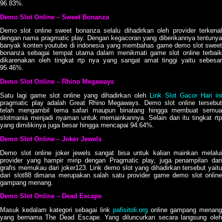
96.83%.
Demo Slot Online – Sweet Bonanza
Demo slot online sweet bonanza selalu dihadirkan oleh provider terkenal
dengan nama pragmatic play. Dengan kegacoran yang diberikannya tentunya
banyak konten youtube di indonesia yang membahas game demo slot sweet
bonanza sebagai tempat utama dalam menikmati game slot online terbaik
dikarenakan oleh tingkat rtp nya yang sangat amat tinggi yaitu sebesar
95.46%.
Demo Slot Online – Rhino Megaways
Satu lagi game slot online yang dihadirkan oleh
Link Slot Gacor Hari in
pragmatic play adalah Great Rhino Megaways. Demo slot online tersebut
telah mengambil tema safari maupun binatang hingga membuat semua
slotmania menjadi nyaman untuk memainkannya. Selain dari itu tingkat rtp
yang dimilikinya juga besar hingga mencapai 94.64%.
Demo Slot Online – Joker Jewels
Demo slot online joker jewels sangat bisa untuk kalian mainkan melalui
provider yang hampir mirip dengan Pragmatic play, juga penampilan dari
grafis memukau dari joker123. Link demo slot yang dihadirkan tersebut yaitu
dari slot88 dimana merupakan salah satu provider game demo slot online
gampang menang.
Demo Slot Online – Dead Escape
Masuk kedalam kategori sebagai link
pafisitoli.org
online gampang menang
yang bernama The Dead Escape. Yang diluncurkan secara langsung oleh