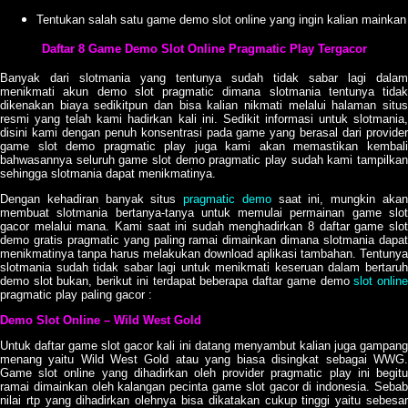
Tentukan salah satu game demo slot online yang ingin kalian mainkan
Daftar 8 Game Demo Slot Online Pragmatic Play Tergacor
Banyak dari slotmania yang tentunya sudah tidak sabar lagi dalam
menikmati akun demo slot pragmatic dimana slotmania tentunya tidak
dikenakan biaya sedikitpun dan bisa kalian nikmati melalui halaman situs
resmi yang telah kami hadirkan kali ini. Sedikit informasi untuk slotmania,
disini kami dengan penuh konsentrasi pada game yang berasal dari provider
game slot demo pragmatic play juga kami akan memastikan kembali
bahwasannya seluruh game slot demo pragmatic play sudah kami tampilkan
sehingga slotmania dapat menikmatinya.
Dengan kehadiran banyak situs
pragmatic demo
saat ini, mungkin aka
membuat slotmania bertanya-tanya untuk memulai permainan game slot
gacor melalui mana. Kami saat ini sudah menghadirkan 8 daftar game slot
demo gratis pragmatic yang paling ramai dimainkan dimana slotmania dapat
menikmatinya tanpa harus melakukan download aplikasi tambahan. Tentunya
slotmania sudah tidak sabar lagi untuk menikmati keseruan dalam bertaruh
demo slot bukan, berikut ini terdapat beberapa daftar game demo
slot onlin
pragmatic play paling gacor :
Demo Slot Online – Wild West Gold
Untuk daftar game slot gacor kali ini datang menyambut kalian juga gampang
menang yaitu Wild West Gold atau yang biasa disingkat sebagai WWG.
Game slot online yang dihadirkan oleh provider pragmatic play ini begitu
ramai dimainkan oleh kalangan pecinta game slot gacor di indonesia. Sebab
nilai rtp yang dihadirkan olehnya bisa dikatakan cukup tinggi yaitu sebesar