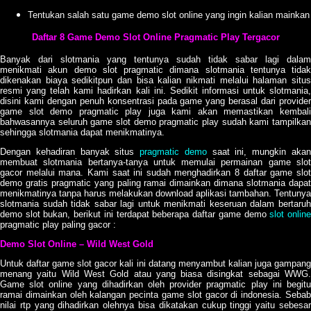
Tentukan salah satu game demo slot online yang ingin kalian mainkan
Daftar 8 Game Demo Slot Online Pragmatic Play Tergacor
Banyak dari slotmania yang tentunya sudah tidak sabar lagi dalam
menikmati akun demo slot pragmatic dimana slotmania tentunya tidak
dikenakan biaya sedikitpun dan bisa kalian nikmati melalui halaman situs
resmi yang telah kami hadirkan kali ini. Sedikit informasi untuk slotmania,
disini kami dengan penuh konsentrasi pada game yang berasal dari provider
game slot demo pragmatic play juga kami akan memastikan kembali
bahwasannya seluruh game slot demo pragmatic play sudah kami tampilkan
sehingga slotmania dapat menikmatinya.
Dengan kehadiran banyak situs
pragmatic demo
saat ini, mungkin aka
membuat slotmania bertanya-tanya untuk memulai permainan game slot
gacor melalui mana. Kami saat ini sudah menghadirkan 8 daftar game slot
demo gratis pragmatic yang paling ramai dimainkan dimana slotmania dapat
menikmatinya tanpa harus melakukan download aplikasi tambahan. Tentunya
slotmania sudah tidak sabar lagi untuk menikmati keseruan dalam bertaruh
demo slot bukan, berikut ini terdapat beberapa daftar game demo
slot onlin
pragmatic play paling gacor :
Demo Slot Online – Wild West Gold
Untuk daftar game slot gacor kali ini datang menyambut kalian juga gampang
menang yaitu Wild West Gold atau yang biasa disingkat sebagai WWG.
Game slot online yang dihadirkan oleh provider pragmatic play ini begitu
ramai dimainkan oleh kalangan pecinta game slot gacor di indonesia. Sebab
nilai rtp yang dihadirkan olehnya bisa dikatakan cukup tinggi yaitu sebesar