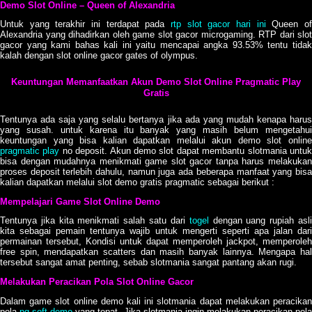
Demo Slot Online – Queen of Alexandria
Untuk yang terakhir ini terdapat pada
rtp slot gacor hari ini
Queen o
Alexandria yang dihadirkan oleh game slot gacor microgaming. RTP dari slot
gacor yang kami bahas kali ini yaitu mencapai angka 93.53% tentu tidak
kalah dengan slot online gacor gates of olympus.
Keuntungan Memanfaatkan Akun Demo Slot Online Pragmatic Play
Gratis
Tentunya ada saja yang selalu bertanya jika ada yang mudah kenapa harus
yang susah. untuk karena itu banyak yang masih belum mengetahui
keuntungan yang bisa kalian dapatkan melalui akun demo slot online
pragmatic play
no deposit. Akun demo slot dapat membantu slotmania untu
bisa dengan mudahnya menikmati game slot gacor tanpa harus melakukan
proses deposit terlebih dahulu, namun juga ada beberapa manfaat yang bisa
kalian dapatkan melalui slot demo gratis pragmatic sebagai berikut :
Mempelajari Game Slot Online Demo
Tentunya jika kita menikmati salah satu dari
togel
dengan uang rupiah asl
kita sebagai pemain tentunya wajib untuk mengerti seperti apa jalan dari
permainan tersebut, Kondisi untuk dapat memperoleh jackpot, memperoleh
free spin, mendapatkan scatters dan masih banyak lainnya. Mengapa hal
tersebut sangat amat penting, sebab slotmania sangat pantang akan rugi.
Melakukan Peracikan Pola Slot Online Gacor
Dalam game slot online demo kali ini slotmania dapat melakukan peracikan
pola
pg soft demo
yang tepat. Jika slotmania ingin melakukan peracikan pol