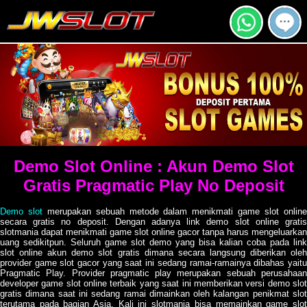
Demo Slot Online : Akun Demo Slot
Gratis Pragmatic Play No Deposit
Demo slot
merupakan sebuah metode dalam menikmati game slot onlin
secara gratis no deposit. Dengan adanya link demo slot online gratis
slotmania dapat menikmati game slot online gacor tanpa harus mengeluarkan
uang sedikitpun. Seluruh game slot demo yang bisa kalian coba pada link
slot online akun demo slot gratis dimana secara langsung diberikan oleh
provider game slot gacor yang saat ini sedang ramai-ramainya dibahas yaitu
Pragmatic Play. Provider pragmatic play merupakan sebuah perusahaan
developer game slot online terbaik yang saat ini memberikan versi demo slot
gratis dimana saat ini sedang ramai dimainkan oleh kalangan penikmat slot
terutama pada bagian Asia. Kali ini slotmania bisa memainkan game slot