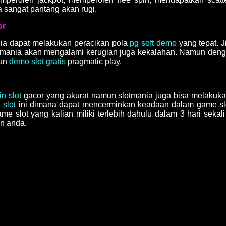
a sangat pantang akan rugi.
or
nia dapat melakukan peracikan pola
pg soft demo
yang tepat. J
 slotmania akan mengalami kerugian juga kekalahan. Namun deng
kun
demo slot gratis
pragmatic play.
n slot
gacor yang akurat namun slotmania juga bisa melakukan
 slot
ini dimana dapat mencerminkan keadaan dalam game slo
 slot yang kalian miliki terlebih dahulu dalam 3 hari sekali
n anda.