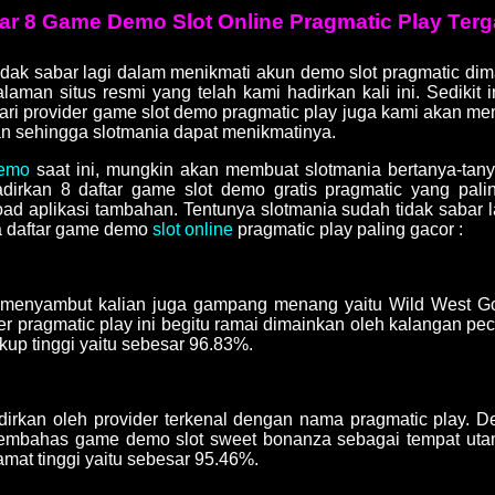
tar 8 Game Demo Slot Online Pragmatic Play Terg
idak sabar lagi dalam menikmati akun demo slot pragmatic dim
alaman situs resmi yang telah kami hadirkan kali ini. Sedikit 
ari provider game slot demo pragmatic play juga kami akan 
an sehingga slotmania dapat menikmatinya.
demo
saat ini, mungkin akan membuat slotmania bertanya-tan
dirkan 8 daftar game slot demo gratis pragmatic yang pali
d aplikasi tambahan. Tentunya slotmania sudah tidak sabar l
pa daftar game demo
slot online
pragmatic play paling gacor :
ang menyambut kalian juga gampang menang yaitu Wild West G
r pragmatic play ini begitu ramai dimainkan oleh kalangan pec
kup tinggi yaitu sebesar 96.83%.
dirkan oleh provider terkenal dengan nama pragmatic play. 
embahas game demo slot sweet bonanza sebagai tempat utam
amat tinggi yaitu sebesar 95.46%.