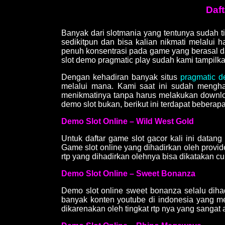
Daf
Banyak dari slotmania yang tentunya sudah t
sedikitpun dan bisa kalian nikmati melalui h
penuh konsentrasi pada game yang berasal d
slot demo pragmatic play sudah kami tampilk
Dengan kehadiran banyak situs
pragmatic 
melalui mana. Kami saat ini sudah mengha
menikmatinya tanpa harus melakukan downloa
demo slot bukan, berikut ini terdapat bebera
Demo Slot Online – Wild West Gold
Untuk daftar game slot gacor kali ini dat
Game slot online yang dihadirkan oleh provide
rtp yang dihadirkan olehnya bisa dikatakan cu
Demo Slot Online – Sweet Bonanza
Demo slot online sweet bonanza selalu diha
banyak konten youtube di indonesia yang m
dikarenakan oleh tingkat rtp nya yang sangat 