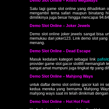
Demo Slot Online – Rhino Megaways
Satu lagi game slot online yang dihadirkan 
mengambil tema safari maupun binatang hi
dimilikinya juga besar hingga mencapai 94.6
Demo Slot Online – Joker Jewels
Demo slot online joker jewels sangat bisa u
memukau dari joker123. Link demo slot yang 
menang.
Demo Slot Online – Dead Escape
Masuk kedalam kategori sebagai link
pafisit
provider game slot gacor slot88 memanglah te
sangat amat mumpuni juga tingkat rtp yang d
Demo Slot Online – Mahjong Ways
untuk daftar demo slot online gacor kali in
kedua mereka yang bernama Mahjong Ways 2
mahjong ways saat ini telah dinikmati denga
Demo Slot Online – Hot Hot Fruit