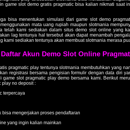
n game slot demo gratis pragmatic bisa kalian nikmati saat 
uga bisa menentukan simulasi dari game slot demo pragmat
n menggunakan mata uang rupiah maupun slotmania mempun
telah kami sediakan dalam situs demo slot online yang kam
sakan lag tentunya hal tersebut akan dapat menambah pengal
g kami sediakan tentunya akan membuat slotmania merasa pu
Daftar Akun Demo Slot Online Pragmati
ratis pragmatic play tentunya slotmania membutuhkan yang n
an registrasi bersama pengisian formulir dengan data diri ya
 game slot pragmatic play demo bersama kami. Berikut meru
 play no deposit :
c terpercaya
tuk bisa mengerjakan proses pendaftaran
ine yang ingin kalian mainkan