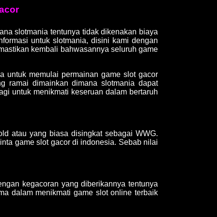
acor
ana slotmania tentunya tidak dikenakan biaya
informasi untuk slotmania, disini kami dengan
memastikan kembali bahwasannya seluruh game
ya untuk memulai permainan game slot gacor
ng ramai dimainkan dimana slotmania dapat
agi untuk menikmati keseruan dalam bertaruh
old atau yang biasa disingkat sebagai WWG.
inta game slot gacor di indonesia. Sebab nilai
Dengan kegacoran yang diberikannya tentunya
a dalam menikmati game slot online terbaik