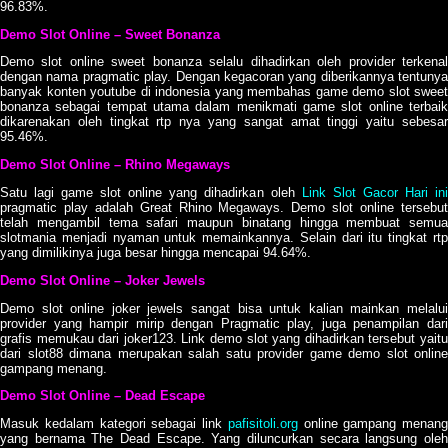
96.83%.
Demo Slot Online – Sweet Bonanza
Demo slot online sweet bonanza selalu dihadirkan oleh provider terkenal
dengan nama pragmatic play. Dengan kegacoran yang diberikannya tentunya
banyak konten youtube di indonesia yang membahas game demo slot sweet
bonanza sebagai tempat utama dalam menikmati game slot online terbaik
dikarenakan oleh tingkat rtp nya yang sangat amat tinggi yaitu sebesar
95.46%.
Demo Slot Online – Rhino Megaways
Satu lagi game slot online yang dihadirkan oleh
Link Slot Gacor Hari in
pragmatic play adalah Great Rhino Megaways. Demo slot online tersebut
telah mengambil tema safari maupun binatang hingga membuat semua
slotmania menjadi nyaman untuk memainkannya. Selain dari itu tingkat rtp
yang dimilikinya juga besar hingga mencapai 94.64%.
Demo Slot Online – Joker Jewels
Demo slot online joker jewels sangat bisa untuk kalian mainkan melalui
provider yang hampir mirip dengan Pragmatic play, juga penampilan dari
grafis memukau dari joker123. Link demo slot yang dihadirkan tersebut yaitu
dari slot88 dimana merupakan salah satu provider game demo slot online
gampang menang.
Demo Slot Online – Dead Escape
Masuk kedalam kategori sebagai link
pafisitoli.org
online gampang menang
yang bernama The Dead Escape. Yang diluncurkan secara langsung oleh