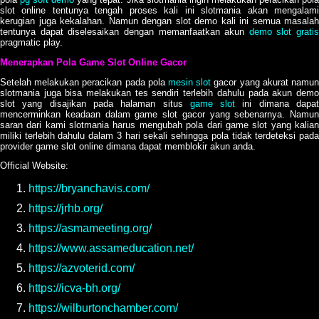
slot online tentunya tengah proses kali ini slotmania akan mengalami
kerugian juga kekalahan. Namun dengan slot demo kali ini semua masalah
tentunya dapat diselesaikan dengan memanfaatkan akun
demo slot gratis
pragmatic play.
Menerapkan Pola Game Slot Online Gacor
Setelah melakukan peracikan pada pola
mesin slot
gacor yang akurat namu
slotmania juga bisa melakukan tes sendiri terlebih dahulu pada akun demo
slot yang disajikan pada halaman situs
game slot
ini dimana dapa
mencerminkan keadaan dalam game slot gacor yang sebenarnya. Namun
saran dari kami slotmania harus mengubah pola dari game slot yang kalian
miliki terlebih dahulu dalam 3 hari sekali sehingga pola tidak terdeteksi pada
provider game slot online dimana dapat memblokir akun anda.
Official Website:
https://bryanchavis.com/
https://jrhb.org/
https://asmameeting.org/
https://www.assameducation.net/
https://azvoterid.com/
https://icva-bh.org/
https://wilburtonchamber.com/