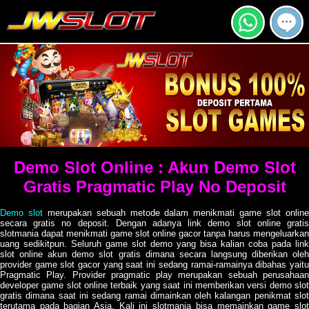
Demo Slot Online : Akun Demo Slot
Gratis Pragmatic Play No Deposit
Demo slot
merupakan sebuah metode dalam menikmati game slot onlin
secara gratis no deposit. Dengan adanya link demo slot online gratis
slotmania dapat menikmati game slot online gacor tanpa harus mengeluarkan
uang sedikitpun. Seluruh game slot demo yang bisa kalian coba pada link
slot online akun demo slot gratis dimana secara langsung diberikan oleh
provider game slot gacor yang saat ini sedang ramai-ramainya dibahas yaitu
Pragmatic Play. Provider pragmatic play merupakan sebuah perusahaan
developer game slot online terbaik yang saat ini memberikan versi demo slot
gratis dimana saat ini sedang ramai dimainkan oleh kalangan penikmat slot
terutama pada bagian Asia. Kali ini slotmania bisa memainkan game slot