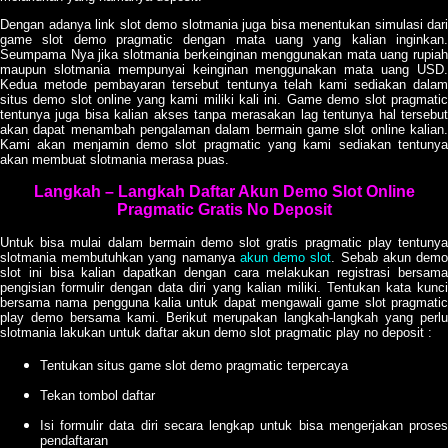
Dengan adanya link slot demo slotmania juga bisa menentukan simulasi dari
game slot demo pragmatic dengan mata uang yang kalian inginkan.
Seumpama Nya jika slotmania berkeinginan menggunakan mata uang rupiah
maupun slotmania mempunyai keinginan menggunakan mata uang USD.
Kedua metode pembayaran tersebut tentunya telah kami sediakan dalam
situs demo slot online yang kami miliki kali ini. Game demo slot pragmatic
tentunya juga bisa kalian akses tanpa merasakan lag tentunya hal tersebut
akan dapat menambah pengalaman dalam bermain game slot online kalian.
Kami akan menjamin demo slot pragmatic yang kami sediakan tentunya
akan membuat slotmania merasa puas.
Langkah – Langkah Daftar Akun Demo Slot Online
Pragmatic Gratis No Deposit
Untuk bisa mulai dalam bermain demo slot gratis pragmatic play tentunya
slotmania membutuhkan yang namanya
akun demo slot
. Sebab akun dem
slot ini bisa kalian dapatkan dengan cara melakukan registrasi bersama
pengisian formulir dengan data diri yang kalian miliki. Tentukan kata kunci
bersama nama pengguna kalia untuk dapat mengawali game slot pragmatic
play demo bersama kami. Berikut merupakan langkah-langkah yang perlu
slotmania lakukan untuk daftar akun demo slot pragmatic play no deposit :
Tentukan situs game slot demo pragmatic terpercaya
Tekan tombol daftar
Isi formulir data diri secara lengkap untuk bisa mengerjakan proses
pendaftaran