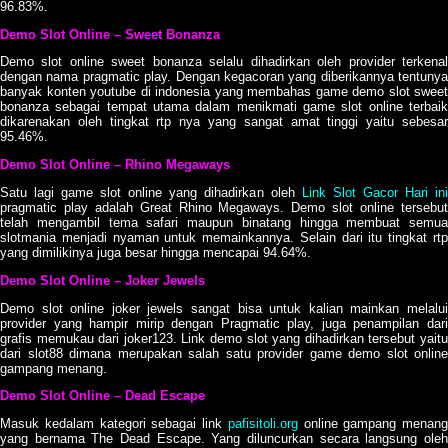
96.83%.
Demo Slot Online – Sweet Bonanza
Demo slot online sweet bonanza selalu dihadirkan oleh provider terkenal
dengan nama pragmatic play. Dengan kegacoran yang diberikannya tentunya
banyak konten youtube di indonesia yang membahas game demo slot sweet
bonanza sebagai tempat utama dalam menikmati game slot online terbaik
dikarenakan oleh tingkat rtp nya yang sangat amat tinggi yaitu sebesar
95.46%.
Demo Slot Online – Rhino Megaways
Satu lagi game slot online yang dihadirkan oleh
Link Slot Gacor Hari in
pragmatic play adalah Great Rhino Megaways. Demo slot online tersebut
telah mengambil tema safari maupun binatang hingga membuat semua
slotmania menjadi nyaman untuk memainkannya. Selain dari itu tingkat rtp
yang dimilikinya juga besar hingga mencapai 94.64%.
Demo Slot Online – Joker Jewels
Demo slot online joker jewels sangat bisa untuk kalian mainkan melalui
provider yang hampir mirip dengan Pragmatic play, juga penampilan dari
grafis memukau dari joker123. Link demo slot yang dihadirkan tersebut yaitu
dari slot88 dimana merupakan salah satu provider game demo slot online
gampang menang.
Demo Slot Online – Dead Escape
Masuk kedalam kategori sebagai link
pafisitoli.org
online gampang menang
yang bernama The Dead Escape. Yang diluncurkan secara langsung oleh