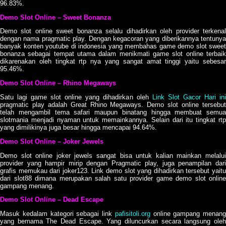
96.83%.
Demo Slot Online – Sweet Bonanza
Demo slot online sweet bonanza selalu dihadirkan oleh provider terkenal
dengan nama pragmatic play. Dengan kegacoran yang diberikannya tentunya
banyak konten youtube di indonesia yang membahas game demo slot sweet
bonanza sebagai tempat utama dalam menikmati game slot online terbaik
dikarenakan oleh tingkat rtp nya yang sangat amat tinggi yaitu sebesar
95.46%.
Demo Slot Online – Rhino Megaways
Satu lagi game slot online yang dihadirkan oleh
Link Slot Gacor Hari in
pragmatic play adalah Great Rhino Megaways. Demo slot online tersebut
telah mengambil tema safari maupun binatang hingga membuat semua
slotmania menjadi nyaman untuk memainkannya. Selain dari itu tingkat rtp
yang dimilikinya juga besar hingga mencapai 94.64%.
Demo Slot Online – Joker Jewels
Demo slot online joker jewels sangat bisa untuk kalian mainkan melalui
provider yang hampir mirip dengan Pragmatic play, juga penampilan dari
grafis memukau dari joker123. Link demo slot yang dihadirkan tersebut yaitu
dari slot88 dimana merupakan salah satu provider game demo slot online
gampang menang.
Demo Slot Online – Dead Escape
Masuk kedalam kategori sebagai link
pafisitoli.org
online gampang menang
yang bernama The Dead Escape. Yang diluncurkan secara langsung oleh