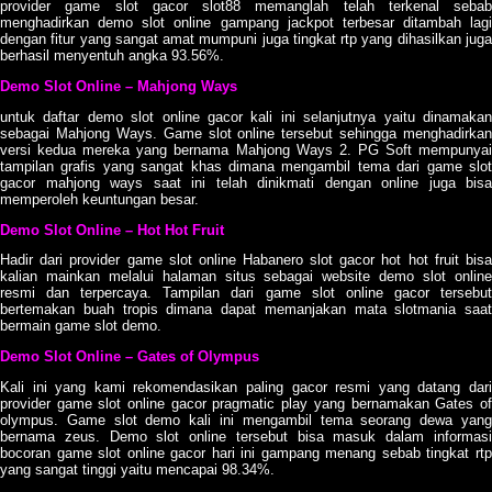
provider game slot gacor slot88 memanglah telah terkenal sebab
menghadirkan demo slot online gampang jackpot terbesar ditambah lagi
dengan fitur yang sangat amat mumpuni juga tingkat rtp yang dihasilkan juga
berhasil menyentuh angka 93.56%.
Demo Slot Online – Mahjong Ways
untuk daftar demo slot online gacor kali ini selanjutnya yaitu dinamakan
sebagai Mahjong Ways. Game slot online tersebut sehingga menghadirkan
versi kedua mereka yang bernama Mahjong Ways 2. PG Soft mempunyai
tampilan grafis yang sangat khas dimana mengambil tema dari game slot
gacor mahjong ways saat ini telah dinikmati dengan online juga bisa
memperoleh keuntungan besar.
Demo Slot Online – Hot Hot Fruit
Hadir dari provider game slot online Habanero slot gacor hot hot fruit bisa
kalian mainkan melalui halaman situs sebagai website demo slot online
resmi dan terpercaya. Tampilan dari game slot online gacor tersebut
bertemakan buah tropis dimana dapat memanjakan mata slotmania saat
bermain game slot demo.
Demo Slot Online – Gates of Olympus
Kali ini yang kami rekomendasikan paling gacor resmi yang datang dari
provider game slot online gacor pragmatic play yang bernamakan Gates of
olympus. Game slot demo kali ini mengambil tema seorang dewa yang
bernama zeus. Demo slot online tersebut bisa masuk dalam informasi
bocoran game slot online gacor hari ini gampang menang sebab tingkat rtp
yang sangat tinggi yaitu mencapai 98.34%.