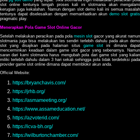
slot online tentunya tengah proses kali ini slotmania akan mengalami
kerugian juga kekalahan. Namun dengan slot demo kali ini semua masalah
tentunya dapat diselesaikan dengan memanfaatkan akun
demo slot gratis
pragmatic play.
Menerapkan Pola Game Slot Online Gacor
Setelah melakukan peracikan pada pola
mesin slot
gacor yang akurat namu
slotmania juga bisa melakukan tes sendiri terlebih dahulu pada akun demo
slot yang disajikan pada halaman situs
game slot
ini dimana dapa
mencerminkan keadaan dalam game slot gacor yang sebenarnya. Namun
saran dari kami slotmania harus mengubah pola dari game slot yang kalian
miliki terlebih dahulu dalam 3 hari sekali sehingga pola tidak terdeteksi pada
provider game slot online dimana dapat memblokir akun anda.
Official Website:
https://bryanchavis.com/
https://jrhb.org/
https://asmameeting.org/
https://www.assameducation.net/
https://azvoterid.com/
https://icva-bh.org/
https://wilburtonchamber.com/