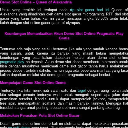
Demo Slot Online – Queen of Alexandria
Untuk yang terakhir ini terdapat pada
rtp slot gacor hari ini
Queen o
Alexandria yang dihadirkan oleh game slot gacor microgaming. RTP dari slot
gacor yang kami bahas kali ini yaitu mencapai angka 93.53% tentu tidak
kalah dengan slot online gacor gates of olympus.
Keuntungan Memanfaatkan Akun Demo Slot Online Pragmatic Play
Gratis
Tentunya ada saja yang selalu bertanya jika ada yang mudah kenapa harus
yang susah. untuk karena itu banyak yang masih belum mengetahui
keuntungan yang bisa kalian dapatkan melalui akun demo slot online
pragmatic play
no deposit. Akun demo slot dapat membantu slotmania untu
bisa dengan mudahnya menikmati game slot gacor tanpa harus melakukan
proses deposit terlebih dahulu, namun juga ada beberapa manfaat yang bisa
kalian dapatkan melalui slot demo gratis pragmatic sebagai berikut :
Mempelajari Game Slot Online Demo
Tentunya jika kita menikmati salah satu dari
togel
dengan uang rupiah asl
kita sebagai pemain tentunya wajib untuk mengerti seperti apa jalan dari
permainan tersebut, Kondisi untuk dapat memperoleh jackpot, memperoleh
free spin, mendapatkan scatters dan masih banyak lainnya. Mengapa hal
tersebut sangat amat penting, sebab slotmania sangat pantang akan rugi.
Melakukan Peracikan Pola Slot Online Gacor
Dalam game slot online demo kali ini slotmania dapat melakukan peracikan
pola
pg soft demo
yang tepat. Jika slotmania ingin melakukan peracikan pol