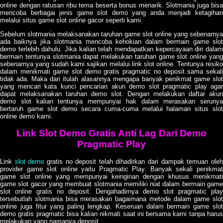
online dengan ratusan ribu tema beserta bonus menarik. Slotmania juga bisa
mencoba berbagai jenis game slot demo yang anda menjadi ketagihan
melalui situs game slot online gacor seperti kami.
Sebelum slotmania melaksanakan taruhan game slot online yang sebenarnya
ada baiknya jika slotmania mencoba kehokian dalam bermain game slot
demo terlebih dahulu. Jika kalian telah mendapatkan kepercayaan diri dalam
bermain tentunya slotmania dapat melakukan taruhan game slot online yang
sebenarnya yang sudah kami sajikan melalui link slot online. Tentunya resiko
dalam menikmati game slot demo gratis pragmatic no deposit sama sekali
tidak ada. Maka dari itulah alasannya mengapa banyak penikmat game slot
yang mencari kata kunci pencarian akun demo slot pragmatic play agar
dapat melaksanakan taruhan demo slot. Dengan melakukan daftar akun
demo slot kalian tentunya mempunyai hak dalam merasakan serunya
bertaruh game slot demo secara cuma-cuma melalui halaman situs slot
online demo kami.
Link Slot Demo Gratis Anti Lag Dari Demo
Pragmatic Play
Link
slot demo
gratis no deposit telah dihadirkan dari dampak temuan ole
provider game slot online yaitu Pragmatic Play. Banyak sekali penikmat
game slot online yang mempunyai keinginan dengan khusus menikmati
game slot gacor yang membuat slotmania memiliki niat dalam bermain game
slot online gratis no deposit. Dengahadirnya demo slot pragmatic play
tersebutlah slotmania bisa merasakan bagaimana metode dalam game slot
online juga fitur yang paling lengkap. Keseruan dalam bermain game slot
demo gratis pragmatic bisa kalian nikmati saat ini bersama kami tanpa harus
melakukan yang namanya deposit.