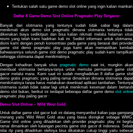
Tentukan salah satu game demo slot online yang ingin kalian mainkan
Daftar 8 Game Demo Slot Online Pragmatic Play Tergacor
Banyak dari slotmania yang tentunya sudah tidak sabar lagi dalam
menikmati akun demo slot pragmatic dimana slotmania tentunya tidak
dikenakan biaya sedikitpun dan bisa kalian nikmati melalui halaman situs
resmi yang telah kami hadirkan kali ini. Sedikit informasi untuk slotmania,
disini kami dengan penuh konsentrasi pada game yang berasal dari provider
game slot demo pragmatic play juga kami akan memastikan kembali
bahwasannya seluruh game slot demo pragmatic play sudah kami tampilkan
sehingga slotmania dapat menikmatinya.
Dengan kehadiran banyak situs
pragmatic demo
saat ini, mungkin aka
membuat slotmania bertanya-tanya untuk memulai permainan game slot
gacor melalui mana. Kami saat ini sudah menghadirkan 8 daftar game slot
demo gratis pragmatic yang paling ramai dimainkan dimana slotmania dapat
menikmatinya tanpa harus melakukan download aplikasi tambahan. Tentunya
slotmania sudah tidak sabar lagi untuk menikmati keseruan dalam bertaruh
demo slot bukan, berikut ini terdapat beberapa daftar game demo
slot onlin
pragmatic play paling gacor :
Demo Slot Online – Wild West Gold
Untuk daftar game slot gacor kali ini datang menyambut kalian juga gampang
menang yaitu Wild West Gold atau yang biasa disingkat sebagai WWG.
Game slot online yang dihadirkan oleh provider pragmatic play ini begitu
ramai dimainkan oleh kalangan pecinta game slot gacor di indonesia. Sebab
nilai rtp yang dihadirkan olehnya bisa dikatakan cukup tinggi yaitu sebesar