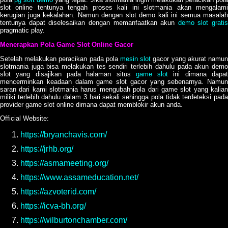
slot online tentunya tengah proses kali ini slotmania akan mengalami
kerugian juga kekalahan. Namun dengan slot demo kali ini semua masalah
tentunya dapat diselesaikan dengan memanfaatkan akun
demo slot gratis
pragmatic play.
Menerapkan Pola Game Slot Online Gacor
Setelah melakukan peracikan pada pola
mesin slot
gacor yang akurat namu
slotmania juga bisa melakukan tes sendiri terlebih dahulu pada akun demo
slot yang disajikan pada halaman situs
game slot
ini dimana dapa
mencerminkan keadaan dalam game slot gacor yang sebenarnya. Namun
saran dari kami slotmania harus mengubah pola dari game slot yang kalian
miliki terlebih dahulu dalam 3 hari sekali sehingga pola tidak terdeteksi pada
provider game slot online dimana dapat memblokir akun anda.
Official Website:
https://bryanchavis.com/
https://jrhb.org/
https://asmameeting.org/
https://www.assameducation.net/
https://azvoterid.com/
https://icva-bh.org/
https://wilburtonchamber.com/