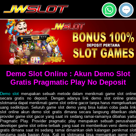
Demo Slot Online : Akun Demo Slot
Gratis Pragmatic Play No Deposit
Demo slot
merupakan sebuah metode dalam menikmati game slot onlin
secara gratis no deposit. Dengan adanya link demo slot online gratis
slotmania dapat menikmati game slot online gacor tanpa harus mengeluarkan
uang sedikitpun. Seluruh game slot demo yang bisa kalian coba pada link
slot online akun demo slot gratis dimana secara langsung diberikan oleh
provider game slot gacor yang saat ini sedang ramai-ramainya dibahas yaitu
Pragmatic Play. Provider pragmatic play merupakan sebuah perusahaan
developer game slot online terbaik yang saat ini memberikan versi demo slot
gratis dimana saat ini sedang ramai dimainkan oleh kalangan penikmat slot
terutama pada bagian Asia. Kali ini slotmania bisa memainkan game slot