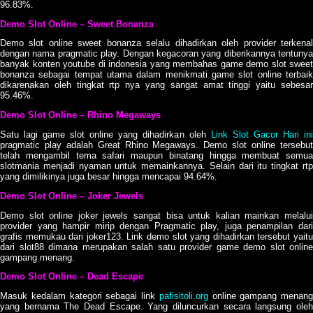
96.83%.
Demo Slot Online – Sweet Bonanza
Demo slot online sweet bonanza selalu dihadirkan oleh provider terkenal
dengan nama pragmatic play. Dengan kegacoran yang diberikannya tentunya
banyak konten youtube di indonesia yang membahas game demo slot sweet
bonanza sebagai tempat utama dalam menikmati game slot online terbaik
dikarenakan oleh tingkat rtp nya yang sangat amat tinggi yaitu sebesar
95.46%.
Demo Slot Online – Rhino Megaways
Satu lagi game slot online yang dihadirkan oleh
Link Slot Gacor Hari in
pragmatic play adalah Great Rhino Megaways. Demo slot online tersebut
telah mengambil tema safari maupun binatang hingga membuat semua
slotmania menjadi nyaman untuk memainkannya. Selain dari itu tingkat rtp
yang dimilikinya juga besar hingga mencapai 94.64%.
Demo Slot Online – Joker Jewels
Demo slot online joker jewels sangat bisa untuk kalian mainkan melalui
provider yang hampir mirip dengan Pragmatic play, juga penampilan dari
grafis memukau dari joker123. Link demo slot yang dihadirkan tersebut yaitu
dari slot88 dimana merupakan salah satu provider game demo slot online
gampang menang.
Demo Slot Online – Dead Escape
Masuk kedalam kategori sebagai link
pafisitoli.org
online gampang menang
yang bernama The Dead Escape. Yang diluncurkan secara langsung oleh