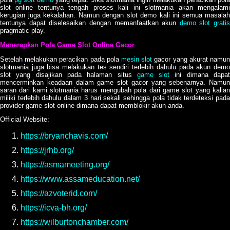
slot online tentunya tengah proses kali ini slotmania akan mengalami
kerugian juga kekalahan. Namun dengan slot demo kali ini semua masalah
tentunya dapat diselesaikan dengan memanfaatkan akun
demo slot gratis
pragmatic play.
Menerapkan Pola Game Slot Online Gacor
Setelah melakukan peracikan pada pola
mesin slot
gacor yang akurat namu
slotmania juga bisa melakukan tes sendiri terlebih dahulu pada akun demo
slot yang disajikan pada halaman situs
game slot
ini dimana dapa
mencerminkan keadaan dalam game slot gacor yang sebenarnya. Namun
saran dari kami slotmania harus mengubah pola dari game slot yang kalian
miliki terlebih dahulu dalam 3 hari sekali sehingga pola tidak terdeteksi pada
provider game slot online dimana dapat memblokir akun anda.
Official Website:
https://bryanchavis.com/
https://jrhb.org/
https://asmameeting.org/
https://www.assameducation.net/
https://azvoterid.com/
https://icva-bh.org/
https://wilburtonchamber.com/