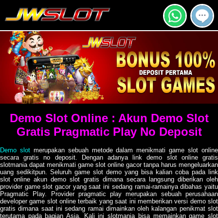
Demo Slot Online : Akun Demo Slot
Gratis Pragmatic Play No Deposit
Demo slot
merupakan sebuah metode dalam menikmati game slot onlin
secara gratis no deposit. Dengan adanya link demo slot online gratis
slotmania dapat menikmati game slot online gacor tanpa harus mengeluarkan
uang sedikitpun. Seluruh game slot demo yang bisa kalian coba pada link
slot online akun demo slot gratis dimana secara langsung diberikan oleh
provider game slot gacor yang saat ini sedang ramai-ramainya dibahas yaitu
Pragmatic Play. Provider pragmatic play merupakan sebuah perusahaan
developer game slot online terbaik yang saat ini memberikan versi demo slot
gratis dimana saat ini sedang ramai dimainkan oleh kalangan penikmat slot
terutama pada bagian Asia. Kali ini slotmania bisa memainkan game slot