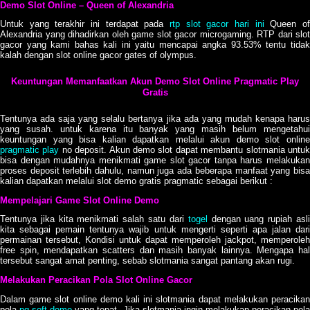
Demo Slot Online – Queen of Alexandria
Untuk yang terakhir ini terdapat pada
rtp slot gacor hari ini
Queen o
Alexandria yang dihadirkan oleh game slot gacor microgaming. RTP dari slot
gacor yang kami bahas kali ini yaitu mencapai angka 93.53% tentu tidak
kalah dengan slot online gacor gates of olympus.
Keuntungan Memanfaatkan Akun Demo Slot Online Pragmatic Play
Gratis
Tentunya ada saja yang selalu bertanya jika ada yang mudah kenapa harus
yang susah. untuk karena itu banyak yang masih belum mengetahui
keuntungan yang bisa kalian dapatkan melalui akun demo slot online
pragmatic play
no deposit. Akun demo slot dapat membantu slotmania untu
bisa dengan mudahnya menikmati game slot gacor tanpa harus melakukan
proses deposit terlebih dahulu, namun juga ada beberapa manfaat yang bisa
kalian dapatkan melalui slot demo gratis pragmatic sebagai berikut :
Mempelajari Game Slot Online Demo
Tentunya jika kita menikmati salah satu dari
togel
dengan uang rupiah asl
kita sebagai pemain tentunya wajib untuk mengerti seperti apa jalan dari
permainan tersebut, Kondisi untuk dapat memperoleh jackpot, memperoleh
free spin, mendapatkan scatters dan masih banyak lainnya. Mengapa hal
tersebut sangat amat penting, sebab slotmania sangat pantang akan rugi.
Melakukan Peracikan Pola Slot Online Gacor
Dalam game slot online demo kali ini slotmania dapat melakukan peracikan
pola
pg soft demo
yang tepat. Jika slotmania ingin melakukan peracikan pol