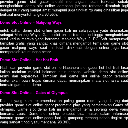
provider game slot gacor slot88 memanglah telah terkenal sebab
menghadirkan demo slot online gampang jackpot terbesar ditambah lagi
dengan fitur yang sangat amat mumpuni juga tingkat rtp yang dihasilkan juga
berhasil menyentuh angka 93.56%.
Demo Slot Online – Mahjong Ways
untuk daftar demo slot online gacor kali ini selanjutnya yaitu dinamakan
sebagai Mahjong Ways. Game slot online tersebut sehingga menghadirkan
versi kedua mereka yang bernama Mahjong Ways 2. PG Soft mempunyai
tampilan grafis yang sangat khas dimana mengambil tema dari game slot
gacor mahjong ways saat ini telah dinikmati dengan online juga bisa
memperoleh keuntungan besar.
Demo Slot Online – Hot Hot Fruit
Hadir dari provider game slot online Habanero slot gacor hot hot fruit bisa
kalian mainkan melalui halaman situs sebagai website demo slot online
resmi dan terpercaya. Tampilan dari game slot online gacor tersebut
bertemakan buah tropis dimana dapat memanjakan mata slotmania saat
bermain game slot demo.
Demo Slot Online – Gates of Olympus
Kali ini yang kami rekomendasikan paling gacor resmi yang datang dari
provider game slot online gacor pragmatic play yang bernamakan Gates of
olympus. Game slot demo kali ini mengambil tema seorang dewa yang
bernama zeus. Demo slot online tersebut bisa masuk dalam informasi
bocoran game slot online gacor hari ini gampang menang sebab tingkat rtp
yang sangat tinggi yaitu mencapai 98.34%.